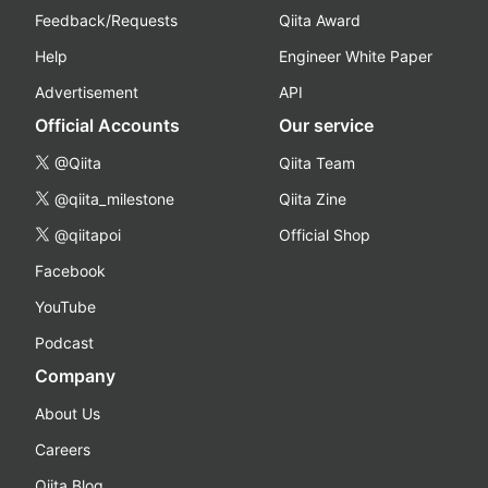
Feedback/Requests
Qiita Award
Help
Engineer White Paper
Advertisement
API
Official Accounts
Our service
@Qiita
Qiita Team
@qiita_milestone
Qiita Zine
@qiitapoi
Official Shop
Facebook
YouTube
Podcast
Company
About Us
Careers
Qiita Blog