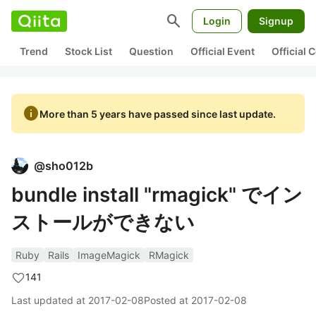
search
Login
Signup
Trend
Stock List
Question
Official Event
Official
info
More than 5 years have passed since last update.
@
sho012b
bundle install "rmagick" でイン
ストールができない
Ruby
Rails
ImageMagick
RMagick
141
Last updated at
2017-02-08
Posted at
2017-02-08