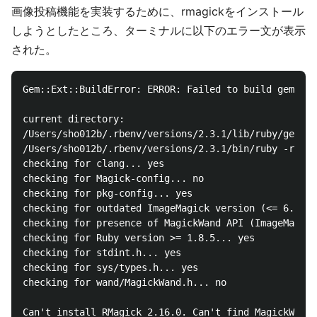
画像投稿機能を実装するために、rmagickをインストール
しようとしたところ、ターミナルに以下のエラー文が表示
された。
Gem::Ext::BuildError: ERROR: Failed to build gem nat
current directory:

/Users/sho012b/.rbenv/versions/2.3.1/lib/ruby/gems/2
/Users/sho012b/.rbenv/versions/2.3.1/bin/ruby -r ./s
checking for clang... yes

checking for Magick-config... no

checking for pkg-config... yes

checking for outdated ImageMagick version (<= 6.4.9)
checking for presence of MagickWand API (ImageMagick
checking for Ruby version >= 1.8.5... yes

checking for stdint.h... yes

checking for sys/types.h... yes

checking for wand/MagickWand.h... no

Can't install RMagick 2.16.0. Can't find MagickWand.