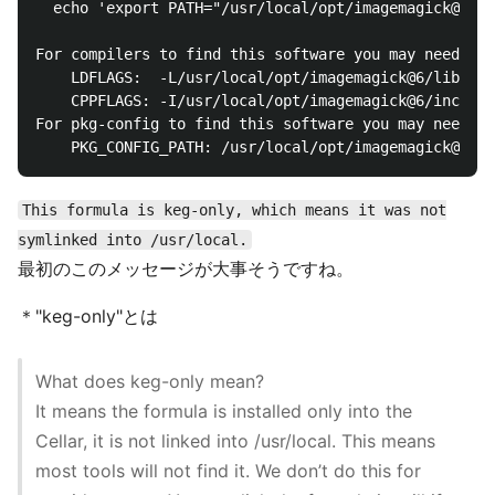
  echo 'export PATH="/usr/local/opt/imagemagick@6/bi
For compilers to find this software you may need to 
    LDFLAGS:  -L/usr/local/opt/imagemagick@6/lib

    CPPFLAGS: -I/usr/local/opt/imagemagick@6/include

For pkg-config to find this software you may need to
This formula is keg-only, which means it was not
symlinked into /usr/local.
最初のこのメッセージが大事そうですね。
＊"keg-only"とは
What does keg-only mean?
It means the formula is installed only into the
Cellar, it is not linked into /usr/local. This means
most tools will not find it. We don’t do this for