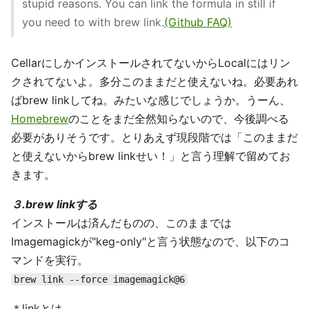
stupid reasons. You can link the formula in still if
you need to with brew link.
(Github FAQ)
CellarにしかインストールされてないからLocalにはリン
クされてないよ。多分このままだと使えないね。必要あれ
ばbrew linkしてね。みたいな感じでしょうか。うーん、
Homebrew
のことをまだ全然知らないので、今後調べる
必要がありそうです。とりあえず現段階では「このままだ
と使えないからbrew linkせい！」と言う理解で留めてお
きます。
３.brew linkする
インストールは済んだものの、このままでは
Imagemagickが"keg-only"と言う状態なので、以下のコ
マンドを実行。
brew link --force imagemagick@6
＊linkとは