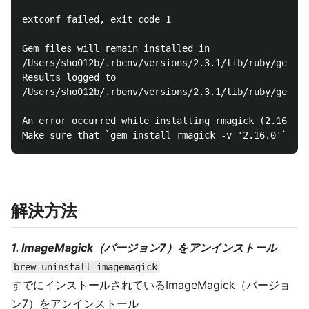
extconf failed, exit code 1

Gem files will remain installed in

/Users/sho012b/.rbenv/versions/2.3.1/lib/ruby/gems/2
Results logged to

/Users/sho012b/.rbenv/versions/2.3.1/lib/ruby/gems/2
An error occurred while installing rmagick (2.16.0),
解決方法
1. ImageMagick（バージョン7）をアンインストール
brew uninstall imagemagick
すでにインストールされているImageMagick（バージョ
ン7）をアンインストール