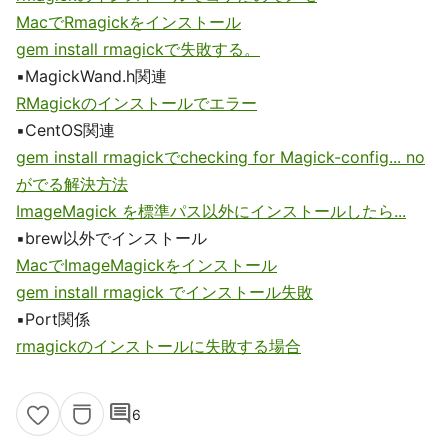
MacでRmagickをインストール
gem install rmagickで失敗する。
▪️MagickWand.h関連
RMagickのインストールでエラー
▪️CentOS関連
gem install rmagickでchecking for Magick-config... no
がでる解決方法
ImageMagick を標準パス以外にインストールしたら...
▪️brew以外でインストール
MacでImageMagickをインストール
gem install rmagick でインストール失敗
▪️Port関係
rmagickのインストールに失敗する場合
comment
6