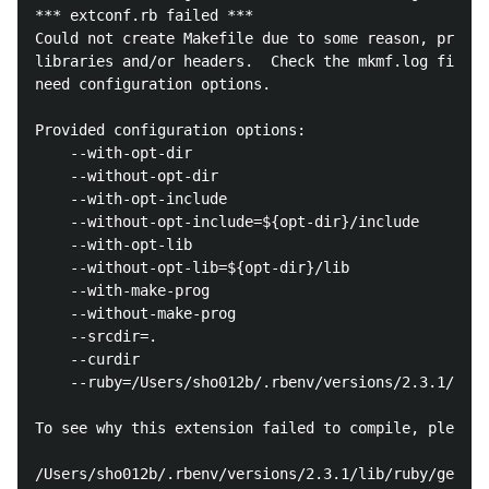
*** extconf.rb failed ***

Could not create Makefile due to some reason, probab
libraries and/or headers.  Check the mkmf.log file f
need configuration options.

Provided configuration options:

	--with-opt-dir

	--without-opt-dir

	--with-opt-include

	--without-opt-include=${opt-dir}/include

	--with-opt-lib

	--without-opt-lib=${opt-dir}/lib

	--with-make-prog

	--without-make-prog

	--srcdir=.

	--curdir

	--ruby=/Users/sho012b/.rbenv/versions/2.3.1/bin/$(RUBY_BASE_NAME)

To see why this extension failed to compile, please 
/Users/sho012b/.rbenv/versions/2.3.1/lib/ruby/gems/2