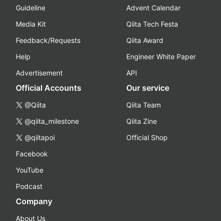
Guideline
Advent Calendar
Media Kit
Qiita Tech Festa
Feedback/Requests
Qiita Award
Help
Engineer White Paper
Advertisement
API
Official Accounts
Our service
@Qiita
Qiita Team
@qiita_milestone
Qiita Zine
@qiitapoi
Official Shop
Facebook
YouTube
Podcast
Company
About Us