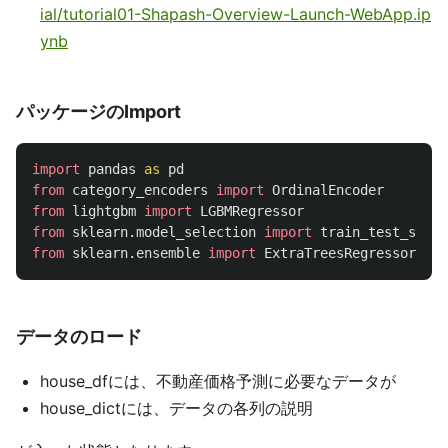
ial/tutorial01-Shapash-Overview-Launch-WebApp.ip
ynb
パッケージのImport
import
pandas
as
pd
from
category_encoders
import
OrdinalEncoder
from
lightgbm
import
LGBMRegressor
from
sklearn.model_selection
import
train_test_split
from
sklearn.ensemble
import
ExtraTreesRegressor
データのロード
house_dfには、不動産価格予測に必要なデータが
house_dictには、データの各列の説明