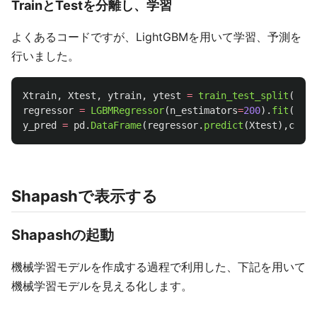
TrainとTestを分離し、学習
よくあるコードですが、LightGBMを用いて学習、予測を
行いました。
Xtrain
,
Xtest
,
ytrain
,
ytest
=
train_test_split
(
X_df
regressor
=
LGBMRegressor
(
n_estimators
=
200
).
fit
(
Xtra
y_pred
=
pd
.
DataFrame
(
regressor
.
predict
(
Xtest
),
colum
Shapashで表示する
Shapashの起動
機械学習モデルを作成する過程で利用した、下記を用いて
機械学習モデルを見える化します。