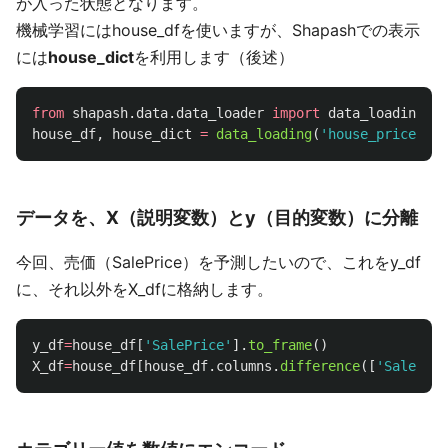
が入った状態となります。
機械学習にはhouse_dfを使いますが、Shapashでの表示
には
house_dict
を利用します（後述）
from
shapash.data.data_loader
import
data_loading
house_df
,
house_dict
=
data_loading
(
'
house_prices
'
)
データを、X（説明変数）とy（目的変数）に分離
今回、売価（SalePrice）を予測したいので、これをy_df
に、それ以外をX_dfに格納します。
y_df
=
house_df
[
'
SalePrice
'
].
to_frame
()
X_df
=
house_df
[
house_df
.
columns
.
difference
([
'
SalePric