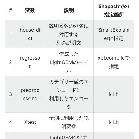
Shapashでの
#
変数
説明
指定箇所
説明変数の列名に
house_di
SmartExplain
1
対応する
ct
erに指定
列の説明文
作成した
regresso
xpl.compileで
2
LightGBMのモデ
r
指定
ル
カテゴリー値のエ
preproc
ンコードに
3
同上
essing
利用したエンコー
ダ
予測に利用した説
4
Xtest
同上
明変数
LightGBMが出力