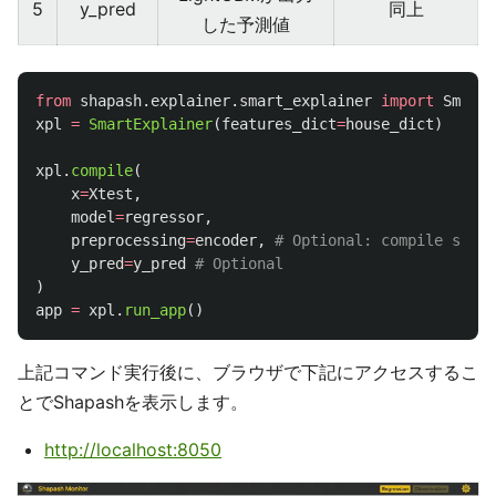
5
y_pred
同上
した予測値
from
shapash.explainer.smart_explainer
import
SmartE
xpl
=
SmartExplainer
(
features_dict
=
house_dict
)
xpl
.
compile
(
x
=
Xtest
,
model
=
regressor
,
preprocessing
=
encoder
,
y_pred
=
y_pred
)
app
=
xpl
.
run_app
()
上記コマンド実行後に、ブラウザで下記にアクセスするこ
とでShapashを表示します。
http://localhost:8050