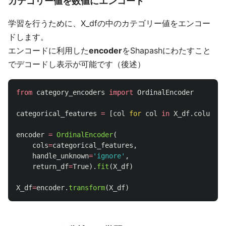
カテゴリー値を数値にエンコード
学習を行うために、X_dfの中のカテゴリー値をエンコー
ドします。
エンコードに利用した
encoder
をShapashにわたすこと
でデコードし表示が可能です（後述）
from
category_encoders
import
OrdinalEncoder
categorical_features
=
[
col
for
col
in
X_df
.
columns
encoder
=
OrdinalEncoder
(
cols
=
categorical_features
,
handle_unknown
=
'
ignore
'
,
return_df
=
True
).
fit
(
X_df
)
X_df
=
encoder
.
transform
(
X_df
)