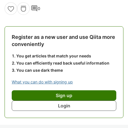
comment
0
Register as a new user and use Qiita more
conveniently
You get articles that match your needs
You can efficiently read back useful information
You can use dark theme
What you can do with signing up
Sign up
Login