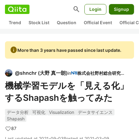
search
Login
Signup
Trend
Stock List
Question
Official Event
Official
info
More than 3 years have passed since last update.
@
shnchr
(
大野 真一朗
)
in
株式会社野村総合研究所
機械学習モデルを「見える化」
するShapashを触ってみた
データ分析
可視化
Visualization
データサイエンス
Shapash
87
Last updated at
2021-09-03
Posted at
2021-03-09