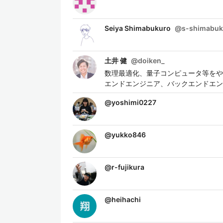
Seiya Shimabukuro
@
s-shimabuk
土井 健
@
doiken_
数理最適化、量子コンピュータ等をやって
エンドエンジニア、バックエンドエン
@
yoshimi0227
@
yukko846
@
r-fujikura
@
heihachi