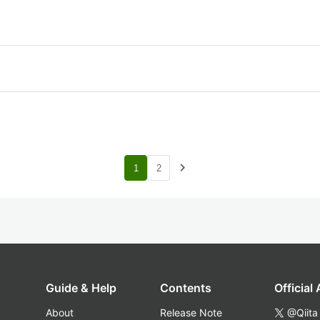
navigate_next
1
2
Guide & Help
Contents
Official
About
Release Note
@Qiita