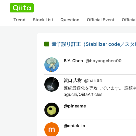
Trend
Stock List
Question
Official Event
Offici
量子誤り訂正（Stabilizer code
B.Y. Chen
@
boyangchen00
浜口 広樹
@
hari64
連続最適化を専攻しています。 誤植や誤りが
aguchi/QiitaArticles
@
pineame
@
chick-in