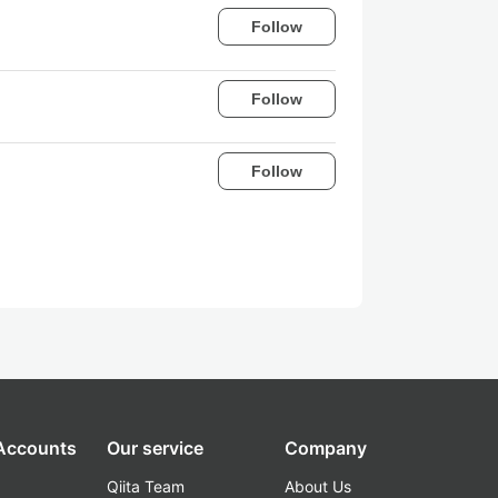
Follow
Follow
Follow
 Accounts
Our service
Company
Qiita Team
About Us