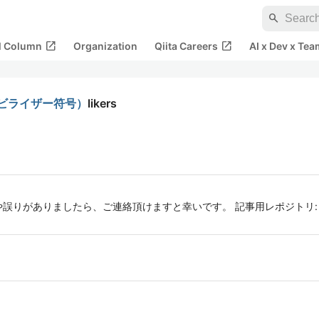
search
open_in_new
open_in_new
al Column
Organization
Qiita Careers
AI x Dev x Tea
／スタビライザー符号）
likers
ありましたら、ご連絡頂けますと幸いです。 記事用レポジトリ: https://gi