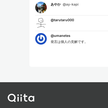
あやか
@
ay-kapi
@
tarutaru000
@
umanetes
発言は個人の見解です。