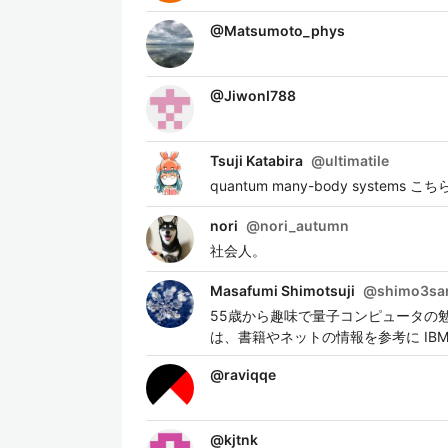
@
Matsumoto_phys
@
JiwonI788
Tsuji Katabira
@
ultimatile
quantum many-body system
nori
@
nori_autumn
社会人。
Masafumi Shimotsuji
@
shimo3sa
55歳から趣味で量子コンピュータの勉
は、書籍やネットの情報を参考に IBM Q Ex
@
raviqqe
@
kjtnk