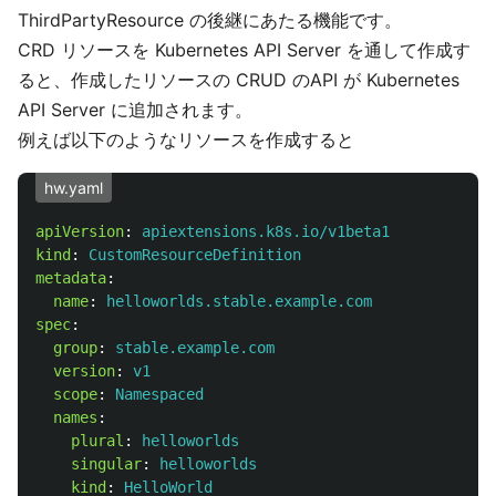
ThirdPartyResource の後継にあたる機能です。
CRD リソースを Kubernetes API Server を通して作成す
ると、作成したリソースの CRUD のAPI が Kubernetes
API Server に追加されます。
例えば以下のようなリソースを作成すると
hw.yaml
apiVersion
:
apiextensions.k8s.io/v1beta1
kind
:
CustomResourceDefinition
metadata
:
name
:
helloworlds.stable.example.com
spec
:
group
:
stable.example.com
version
:
v1
scope
:
Namespaced
names
:
plural
:
helloworlds
singular
:
helloworlds
kind
:
HelloWorld