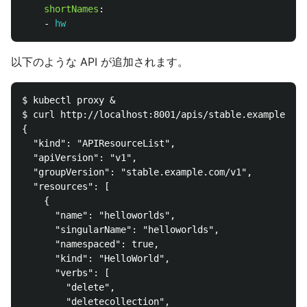
shortNames
:
-
hw
以下のような API が追加されます。
$ kubectl proxy &

$ curl http://localhost:8001/apis/stable.example.com
{

  "kind": "APIResourceList",

  "apiVersion": "v1",

  "groupVersion": "stable.example.com/v1",

  "resources": [

    {

      "name": "helloworlds",

      "singularName": "helloworlds",

      "namespaced": true,

      "kind": "HelloWorld",

      "verbs": [

        "delete",

        "deletecollection",
