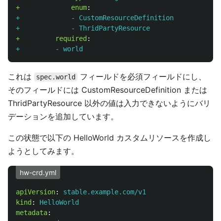
+             enum
:
+             - CustomResourceDefinition
+             - ThridPartyResource
+         required
:
+         - world
これは
フィールドを必須フィールドにし、
spec.world
そのフィールドには CustomResourceDefinition または
ThridPartyResource 以外の値は入力できないようにバリ
デーションを追加しています。
この状態で以下の HelloWorld カスタムリソースを作成し
ようとしてみます。
hw-crd.yml
apiVersion
:
stable.example.com/v1
kind
:
HelloWorld
metadata
: