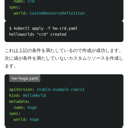
name
:
crd
spec
:
world
:
CustomResourceDefinition
$ kubectl apply -f hw-crd.yaml

これは上記の条件を満たしているので作成が成功します。
次に値が条件を満たしていないカスタムリソースを作成し
ます。
hw-hoge.yaml
apiVersion
:
stable.example.com/v1
kind
:
HelloWorld
metadata
:
name
:
hoge
spec
:
world
:
hoge