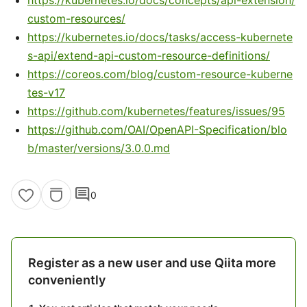
https://kubernetes.io/docs/concepts/api-extension/
custom-resources/
https://kubernetes.io/docs/tasks/access-kubernete
s-api/extend-api-custom-resource-definitions/
https://coreos.com/blog/custom-resource-kuberne
tes-v17
https://github.com/kubernetes/features/issues/95
https://github.com/OAI/OpenAPI-Specification/blo
b/master/versions/3.0.0.md
comment
0
Register as a new user and use Qiita more
conveniently