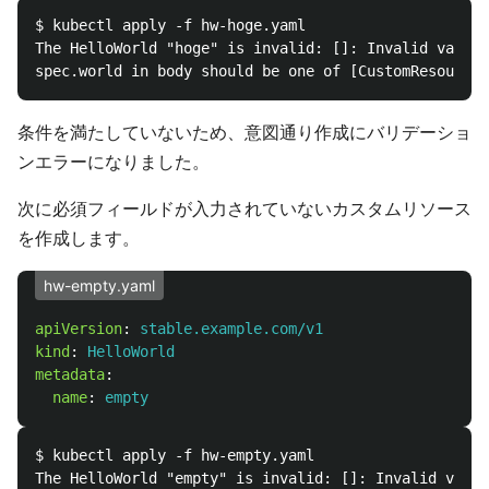
$ kubectl apply -f hw-hoge.yaml

The HelloWorld "hoge" is invalid: []: Invalid value:
条件を満たしていないため、意図通り作成にバリデーショ
ンエラーになりました。
次に必須フィールドが入力されていないカスタムリソース
を作成します。
hw-empty.yaml
apiVersion
:
stable.example.com/v1
kind
:
HelloWorld
metadata
:
name
:
empty
$ kubectl apply -f hw-empty.yaml

The HelloWorld "empty" is invalid: []: Invalid value