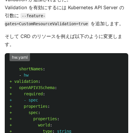
Validation を有効にするには Kubernetes API Server の
引数に
--feature-
を追加します。
gates=CustomResourceValidation=true
そして CRD のリソースを例えば以下のように変更しま
す。
hw.yaml
shortNames
:
-
hw
+ validation
:
+   openAPIV3Schema
:
+     required
:
+     - spec
+     properties
:
+       spec
:
+         properties
:
+           world
:
+             type
:
string