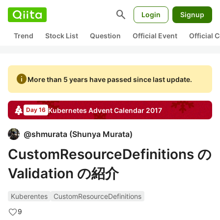
search
Login
Signup
Trend
Stock List
Question
Official Event
Official
info
More than 5 years have passed since last update.
Kubernetes
Advent Calendar
2017
Day 16
@
shmurata
(
Shunya Murata
)
CustomResourceDefinitions の
Validation の紹介
Kuberentes
CustomResourceDefinitions
9