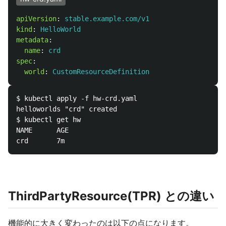
apiVersion
:
stable.example.com/v1
kind
:
HelloWorld
metadata
:
name
:
crd
spec
:
world
:
CustomResourceDefinition
$ kubectl apply -f hw-crd.yaml

helloworlds "crd" created

$ kubectl get hw

NAME      AGE

ThirdPartyResource(TPR) との違い
機能的に大きく変わったのは以下の点になります。