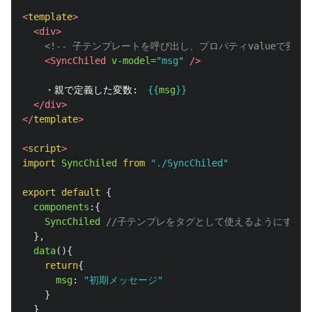
<
template
>
<div>
<!-- 子テンプレートを呼び出し、プロパティvalueで変数ms
<SyncChiled
v-model=
"msg"
/>
    ・親で定義した変数:　
{{
msg
}}
</div>
</
template
>
<
script
>
import
SyncChiled
from
"
./SyncChiled
"
export
default
{
components
:{
SyncChiled
//子テンプレをタグとして使えるようにする
},
data
(){
return
{
msg
:
"
初期メッセージ
"
}
}