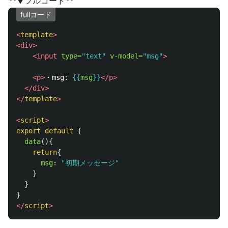
**▼フルコード**
fullコード
<
template
>
<div>
<input
type=
"text"
v-model=
"msg"
>
<p>
・msg: 
{{
msg
}}
</p>
</div>
</
template
>
<
script
>
export
default
{
data
(){
return
{
msg
:
"
初期メッセージ
"
}
}
}
</
script
>