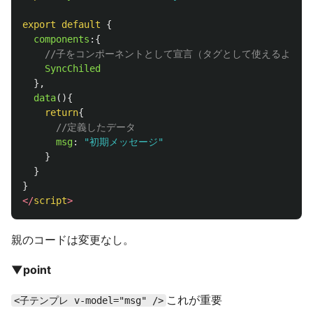
export
default
{
components
:{
//子をコンポーネントとして宣言（タグとして使えるように
SyncChiled
},
data
(){
return
{
//定義したデータ
msg
:
"
初期メッセージ
"
}
}
}
</
script
>
親のコードは変更なし。
▼point
これが重要
<子テンプレ v-model="msg" />