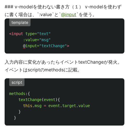
### v-modelを使わない書き方（１） v-modelを使わず
に書く場合は、`:value`と`
@input
`を使う。
template
<input
type=
"text"
:value=
"msg"
@
input=
"textChange"
>
入力内容に変化があったらイベントtextChangeが発火。
イベントはscriptのmethodsに記載。
script
methods
:{
textChange
(
event
){
this
.
msg
=
event
.
target
.
value
}
}