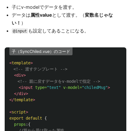
子にv-modelでデータを渡す。
データは
属性value
として渡す。（
変数名じゃな
い！
）
も設定してあることになる。
@input
子（SyncChiled.vue）のコード
<
template
>
<!-- 渡すテンプレート -->
<div>
<!-- 親に戻すデータをv-modelで指定 -->
<input
type=
"text"
v-model=
"chiledMsg"
>
</div>
</
template
>
<
script
>
export
default
{
props
:{
//親から受け取った属性