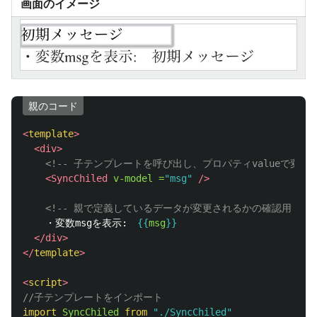
画面のイメージ
親のコード
<
template
>
<div>
<!-- 子テンプレートを呼び出し、プロパティvalueで変数ms
<SyncChiled
v-model =
"msg"
/>
<!-- 親で定義しているデータが変更されるかの確認用 -->
    ・変数msgを表示:　
{{
msg
}}
</div>
</
template
>
<
script
>
//子テンプレートをインポート
import
SyncChiled
from
"
./SyncChiled
"