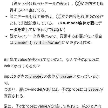
（親から受け取ったデータの表示）。②変更内容を取
得するの２点になる。
親にデータを渡す操作は、②変更内容を取得後の操作
として別途設定している。（
※v-model自体が親にデ
ータを渡しているわけではない
）
親からのデータ表示のみで、変更する必要がない場合
は
を
に変更すればOK。
v-model
:value="value"
## 親でvalueが使われてないのに、なんで子のpropsに
valueが出てくるの？
inputタグ内の
の裏側が
となっているた
v-model
:value
め。
つまり、親にv-modelがあれば、子のpropsには
が
value
宣言される。
逆に、子のpropsにvalueが定義してあれば、親のタグ内