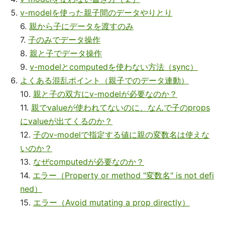
v-modelを使った親子間のデータやりとり
6.
親から子にデータを渡すのみ
7.
子のみでデータ操作
8.
親と子でデータ操作
9.
v-modelとcomputedを使わない方法（sync）
よくある混乱ポイント（親子でのデータ連動）
10.
親と子の双方にv-modelが必要なのか？
11.
親でvalueが使われてないのに、なんで子のprops
にvalueが出てくるのか？
12.
子のv-modelで指定する値に親の変数名は使えな
いのか？
13.
なぜcomputedが必要なのか？
14.
エラー（Property or method "変数名" is not defi
ned）
15.
エラー（Avoid mutating a prop directly）