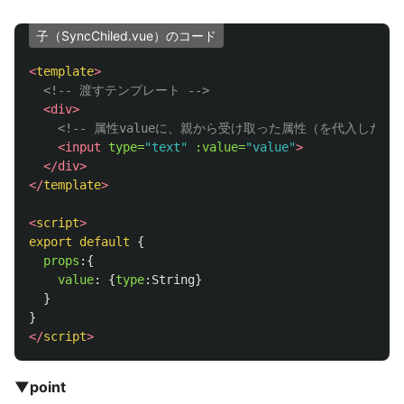
子（SyncChiled.vue）のコード
<
template
>
<!-- 渡すテンプレート -->
<div>
<!-- 属性valueに、親から受け取った属性（を代入した変数
<input
type=
"text"
:value=
"value"
>
</div>
</
template
>
<
script
>
export
default
{
props
:{
value
:
{
type
:
String
}
}
}
</
script
>
▼point