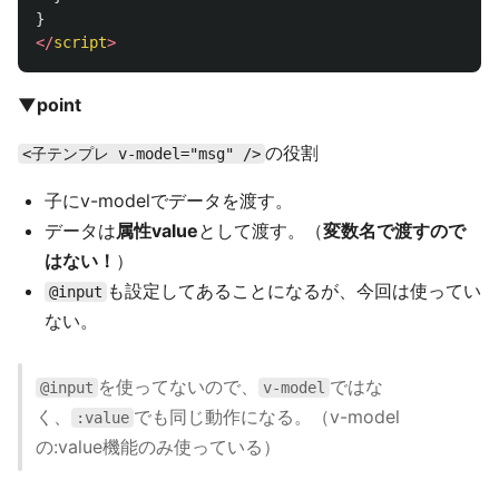
}
</
script
>
▼point
の役割
<子テンプレ v-model="msg" />
子にv-modelでデータを渡す。
データは
属性value
として渡す。（
変数名で渡すので
はない！
）
も設定してあることになるが、今回は使ってい
@input
ない。
を使ってないので、
ではな
@input
v-model
く、
でも同じ動作になる。（v-model
:value
の:value機能のみ使っている）