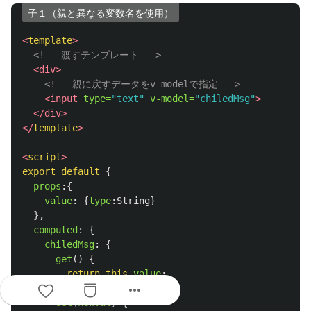
子１（親と異なる変数名を使用）
<
template
>
<!-- 渡すテンプレート -->
<div>
<!-- 親に戻すデータをv-modelで指定 -->
<input
type=
"text"
v-model=
"chiledMsg"
>
</div>
</
template
>
<
script
>
export
default
{
props
:{
value
:
{
type
:
String
}
},
computed
:
{
chiledMsg
:
{
get
()
{
return
this
.
value
;
more_horiz
},
set
(
newVal
)
{