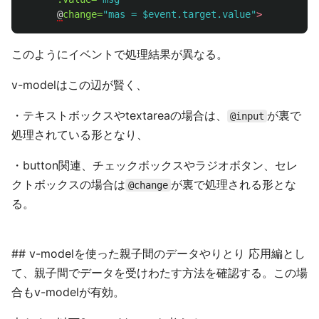
@
change=
"mas = $event.target.value"
>
このようにイベントで処理結果が異なる。
v-modelはこの辺が賢く、
・テキストボックスやtextareaの場合は、
が裏で
@input
処理されている形となり、
・button関連、チェックボックスやラジオボタン、セレ
クトボックスの場合は
が裏で処理される形とな
@change
る。
## v-modelを使った親子間のデータやりとり 応用編とし
て、親子間でデータを受けわたす方法を確認する。この場
合もv-modelが有効。