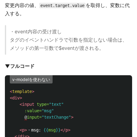
変更内容の値、
を取得し、変数に代
event.target.value
入する。
・event内容の受け渡し
タグのイベントハンドラで引数を指定しない場合は、
メソッドの第一引数で$eventが渡される。
▼フルコード
v-modelを使わない
<
template
>
<div>
<input
type=
"text"
:value=
"msg"
@
input=
"textChange"
>
<p>
・msg: 
{{
msg
}}
</p>
</div>