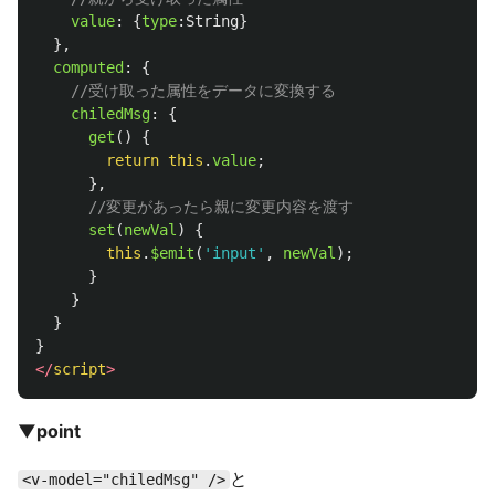
value
:
{
type
:
String
}
},
computed
:
{
//受け取った属性をデータに変換する
chiledMsg
:
{
get
()
{
return
this
.
value
;
},
//変更があったら親に変更内容を渡す
set
(
newVal
)
{
this
.
$emit
(
'
input
'
,
newVal
);
}
}
}
}
</
script
>
▼point
と
<v-model="chiledMsg" />