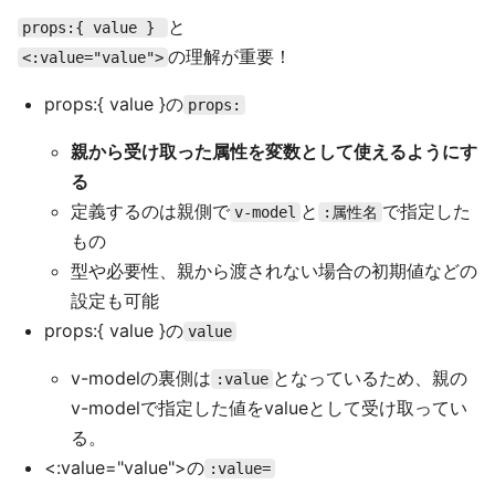
と
props:{ value }
の理解が重要！
<:value="value">
props:{ value }の
props:
親から受け取った属性を変数として使えるようにす
る
定義するのは親側で
と
で指定した
v-model
:属性名
もの
型や必要性、親から渡されない場合の初期値などの
設定も可能
props:{ value }の
value
v-modelの裏側は
となっているため、親の
:value
v-modelで指定した値をvalueとして受け取ってい
る。
<:value="value">の
:value=