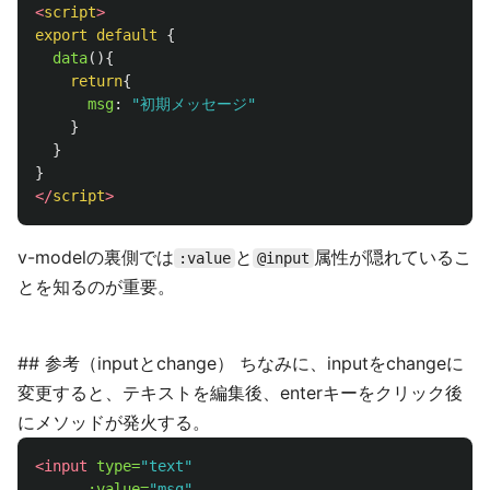
<
script
>
export
default
{
data
(){
return
{
msg
:
"
初期メッセージ
"
}
}
}
</
script
>
v-modelの裏側では
と
属性が隠れているこ
:value
@input
とを知るのが重要。
## 参考（inputとchange） ちなみに、inputをchangeに
変更すると、テキストを編集後、enterキーをクリック後
にメソッドが発火する。
<input
type=
"text"
:value=
"msg"