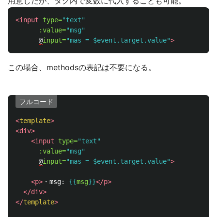
用意したが、タグ内で変数に代入することも可能。
<input
type=
"text"
:value=
"msg"
@
input=
"mas = $event.target.value"
>
この場合、methodsの表記は不要になる。
フルコード
<
template
>
<div>
<input
type=
"text"
:value=
"msg"
@
input=
"mas = $event.target.value"
>
<p>
・msg: 
{{
msg
}}
</p>
</div>
</
template
>