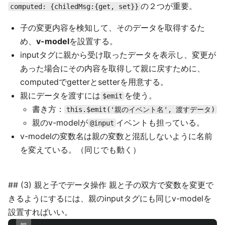
の２つが重要。
computed: {chiledMsg:{get, set}}
子の変更内容を検知して、そのデータを取得するた
め、
v-model
を設置する。
inputタグに親から受け取ったデータを表示し、変更が
あった場合にその内容を取得して親に戻すために、
computedでgetterとsetterを用意する。
親にデータを渡すには
を使う。
$emit
書き方：
this.$emit('親のイベント名', 渡すデータ)
親のv-modelが
イベントも担っている。
@input
v-modelの変数名は親の変数と混乱しないように名前
を変えている。（同じでも動く）
## (3) 親と子でデータ操作 親と子の双方で変数を変更で
きるようにするには、親のinputタグにも同じv-modelを
設置すればいい。