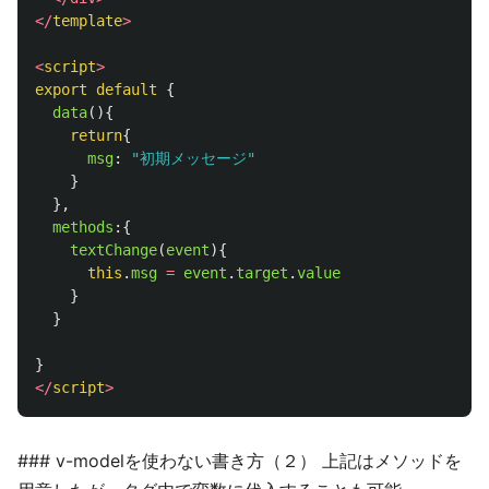
</
template
>
<
script
>
export
default
{
data
(){
return
{
msg
:
"
初期メッセージ
"
}
},
methods
:{
textChange
(
event
){
this
.
msg
=
event
.
target
.
value
}
}
}
</
script
>
### v-modelを使わない書き方（２） 上記はメソッドを