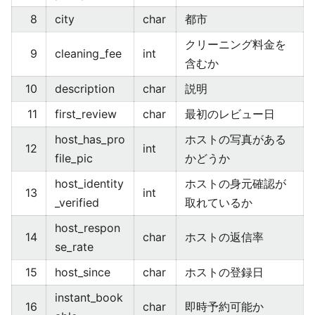
8
city
char
都市
クリーニング料金を
9
cleaning_fee
int
含むか
10
description
char
説明
11
first_review
char
最初のレビュー日
host_has_pro
ホストの写真がある
12
int
file_pic
かどうか
host_identity
ホストの身元確認が
13
int
_verified
取れているか
host_respon
14
char
ホストの返信率
se_rate
15
host_since
char
ホストの登録日
instant_book
16
char
即時予約可能か