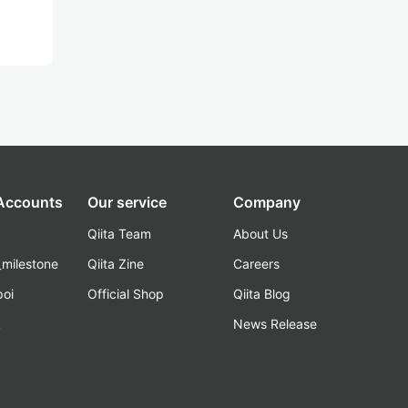
 Accounts
Our service
Company
Qiita Team
About Us
_milestone
Qiita Zine
Careers
poi
Official Shop
Qiita Blog
k
News Release