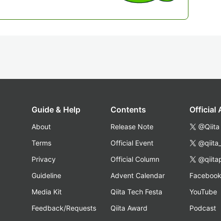
Guide & Help
Contents
Official
About
Release Note
@Qiita
Terms
Official Event
@qiita
Privacy
Official Column
@qiita
Guideline
Advent Calendar
Faceboo
Media Kit
Qiita Tech Festa
YouTube
Feedback/Requests
Qiita Award
Podcast