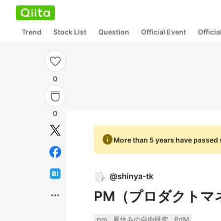
Trend
Stock List
Question
Official Event
Offici
0
0
info
More than 5 years have passed s
@
shinya-tk
PM（プロダクトマ
more_horiz
pm
夏休みの自由研究
PdM