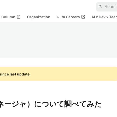
search
open_in_new
open_in_new
al Column
Organization
Qiita Careers
AI x Dev x Tea
ince last update.
ネージャ）について調べてみた