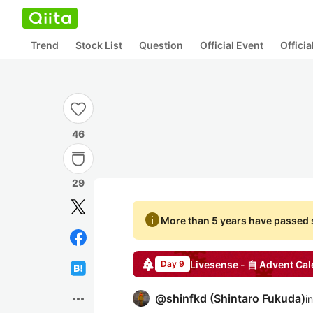
Trend
Stock List
Question
Official Event
Offici
46
29
info
More than 5 years have passed s
Livesense - 自
Advent Cal
Day 9
more_horiz
@
shinfkd
(
Shintaro Fukuda
)
in