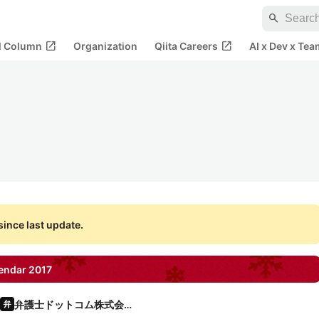
search
open_in_new
open_in_new
al Column
Organization
Qiita Careers
AI x Dev x Tea
ince last update.
endar
2017
弁護士ドットコム株式会社