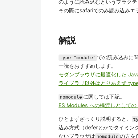
のように読み込むというプラクテ
その際にsafariでのみ読み込
解説
での読み込みに
type="module"
一読をおすすめします。
モダンブラウザに最適化した JavaS
ライブラリ以外はとりあえず type=
に関しては下記。
nomodule
ES Modules への橋渡しとしての 
ひとまずざっくり説明すると、
t
込み方式（deferとかでタイミ
ないブラウザは
の方を
nomodule