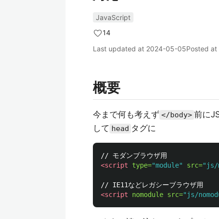
JavaScript
14
Last updated at
2024-05-05
Posted at
概要
今まで何も考えず
前にJ
</body>
して
タグに
head
<script 
type=
"module"
src=
"js/
<script 
nomodule
src=
"js/nomod