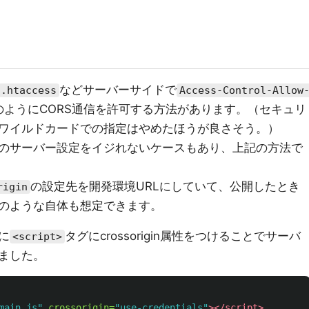
などサーバーサイドで
.htaccess
Access-Control-Allow
のようにCORS通信を許可する方法があります。（セキュリ
ワイルドカードでの指定はやめたほうが良さそう。）
のサーバー設定をイジれないケースもあり、上記の方法で
の設定先を開発環境URLにしていて、公開したとき
rigin
のような自体も想定できます。
に
タグにcrossorigin属性をつけることでサーバ
<script>
ました。
main.js"
crossorigin=
"use-credentials"
></script>