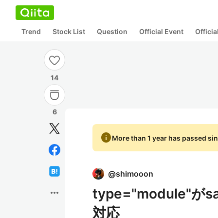
Trend
Stock List
Question
Official Event
Offici
14
6
info
More than 1 year has passed sin
@
shimooon
type="module
more_horiz
対応