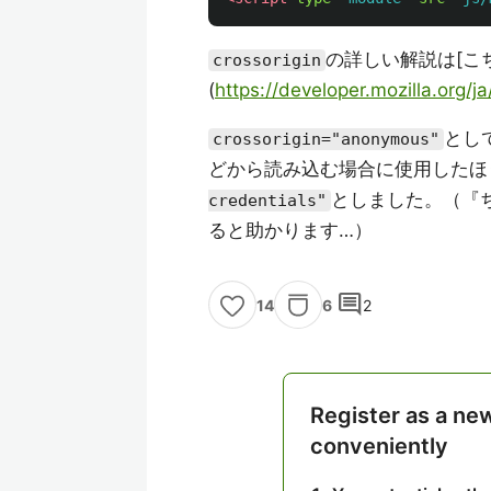
の詳しい解説は[こ
crossorigin
(
https://developer.mozilla.org
とし
crossorigin="anonymous"
どから読み込む場合に使用したほ
としました。（『
credentials"
ると助かります…）
comment
6
2
14
Register as a ne
conveniently