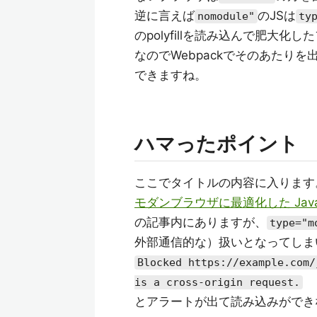
逆に言えば
のJSは
nomodule"
ty
のpolyfillを読み込んで肥大
なのでWebpackでそのあたり
できますね。
ハマったポイント
ここでタイトルの内容に入ります
モダンブラウザに最適化した JavaS
の記事内にありますが、
type="m
外部通信的な）扱いとなってしまい、M
Blocked https://example.com/
is a cross-origin request.
とアラートが出て読み込みができ