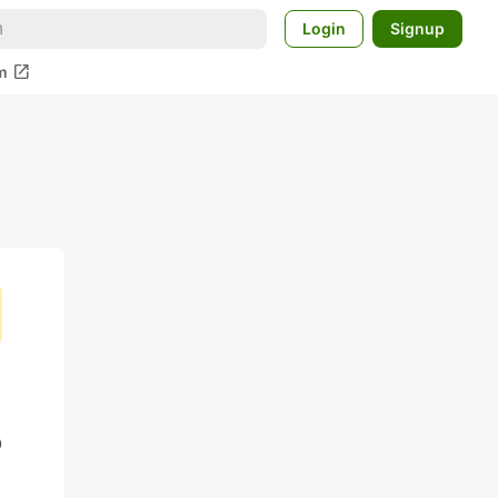
Login
Signup
open_in_new
m
の