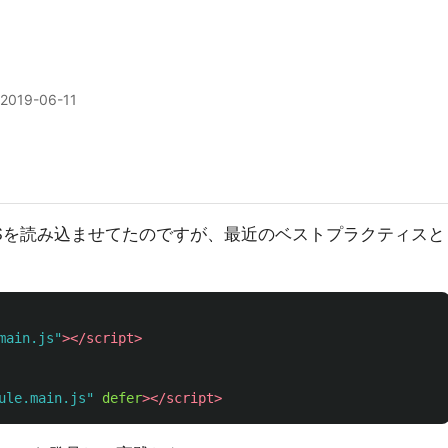
2019-06-11
Sを読み込ませてたのですが、最近のベストプラクティスと
main.js"
></script>
ule.main.js"
defer
></script>