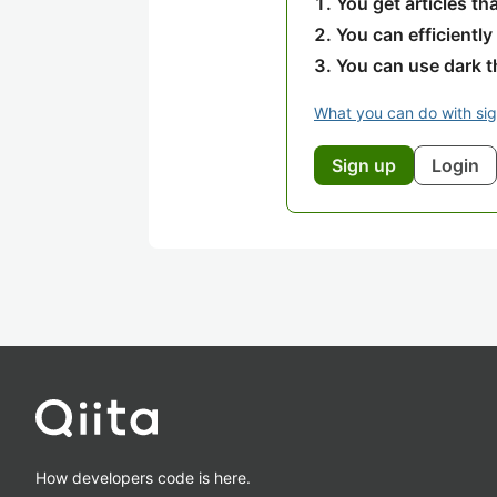
You get articles t
You can efficiently
You can use dark 
What you can do with si
Sign up
Login
How developers code is here.