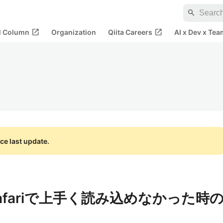
search
open_in_new
open_in_new
al Column
Organization
Qiita Careers
AI x Dev x Tea
ce last update.
"がsafariで上手く読み込めなかった時