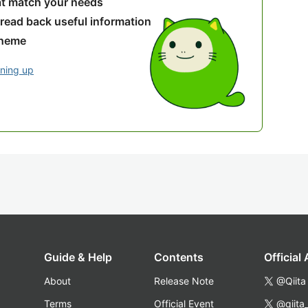
hat match your needs
 read back useful information
theme
gning up
Guide & Help
Contents
Official
About
Release Note
@Qiita
Terms
Official Event
@qiita