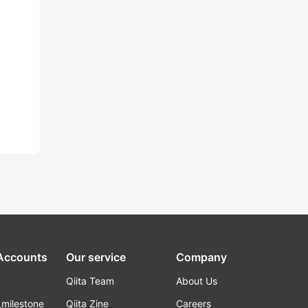
 Accounts
Our service
Company
Qiita Team
About Us
_milestone
Qiita Zine
Careers