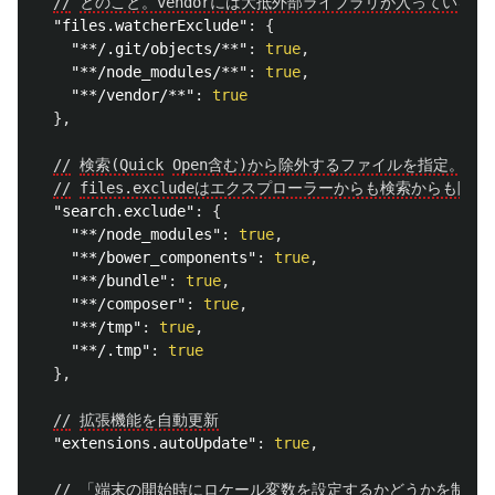
//
とのこと。vendorには大抵外部ライブラリが入っている
"files.watcherExclude"
:
{
"**/.git/objects/**"
:
true
,
"**/node_modules/**"
:
true
,
"**/vendor/**"
:
true
},
//
検索(Quick
Open含む)から除外するファイルを指定。エ
//
files.excludeはエクスプローラーからも検索からも
"search.exclude"
:
{
"**/node_modules"
:
true
,
"**/bower_components"
:
true
,
"**/bundle"
:
true
,
"**/composer"
:
true
,
"**/tmp"
:
true
,
"**/.tmp"
:
true
},
//
拡張機能を自動更新
"extensions.autoUpdate"
:
true
,
//
「端末の開始時にロケール変数を設定するかどうかを制御し