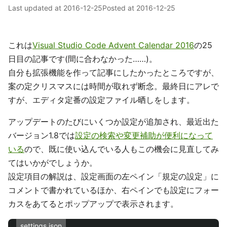
Last updated at
2016-12-25
Posted at
2016-12-25
これは
Visual Studio Code Advent Calendar 2016
の25
日目の記事です(間に合わなかった……)。
自分も拡張機能を作って記事にしたかったところですが、
案の定クリスマスには時間が取れず断念。最終日にアレで
すが、エディタ定番の設定ファイル晒しをします。
アップデートのたびにいくつか設定が追加され、最近出た
バージョン1.8では
設定の検索や変更補助が便利になって
いる
ので、既に使い込んでいる人もこの機会に見直してみ
てはいかがでしょうか。
設定項目の解説は、設定画面の左ペイン「規定の設定」に
コメントで書かれているほか、右ペインでも設定にフォー
カスをあてるとポップアップで表示されます。
settings.json