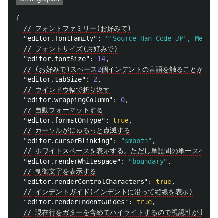
{
//
フォントファミリー(お好みで)
"editor.fontFamily"
:
"'Source Han Code JP', Menlo,
//
フォントサイズ(お好みで)
"editor.fontSize"
:
14
,
//
(お好みで)スペース
2
個インデントの言語を触ることが多い
"editor.tabSize"
:
2
,
//
ウインドウ幅で折り返す
"editor.wrappingColumn"
:
0
,
//
自動フォーマットする
"editor.formatOnType"
:
true
,
//
カーソルがにゅるっと点滅する
"editor.cursorBlinking"
:
"smooth"
,
//
ホワイトスペースを表示する。ただし単語間の単一スペー
"editor.renderWhitespace"
:
"boundary"
,
//
制御文字を表示する
"editor.renderControlCharacters"
:
true
,
//
インデントガイド(インデントに沿って縦線を表示)
"editor.renderIndentGuides"
:
true
,
//
現在行をガターを含めてハイライトするので視認性が上が