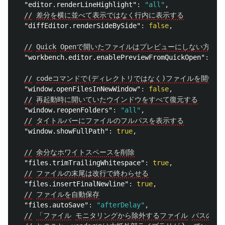
"editor.renderLineHighlight"
:
"all"
,
//
差分を横に並べて表示ではなく行内に表示する
"diffEditor.renderSideBySide"
:
false
,
//
Quick
Openで開いたファイルはプレビューにしない方が
"workbench.editor.enablePreviewFromQuickOpen"
:
fal
//
codeコマンドで(ディレクトリではなく)ファイルを開い
"window.openFilesInNewWindow"
:
false
,
//
再起動時に開いていたウインドウをすべて復元する
"window.reopenFolders"
:
"all"
,
//
タイトルバーにファイルのフルパスを表示する
"window.showFullPath"
:
true
,
//
余分なホワイトスペースを削除
"files.trimTrailingWhitespace"
:
true
,
//
ファイルの末尾は改行で終わらせる
"files.insertFinalNewline"
:
true
,
//
ファイルを自動保存
"files.autoSave"
:
"afterDelay"
,
//
「ファイル
モニタリングから除外するファイル
パスの
gl