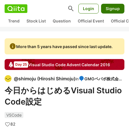
search
Login
Signup
Trend
Stock List
Question
Official Event
Official
info
More than 5 years have passed since last update.
Visual Studio Code
Advent Calendar
2016
Day 25
@
shimoju
(
Hiroshi Shimoju
)
in
GMOペパボ株式会社
今日からはじめるVisual Studio
Code設定
VSCode
82