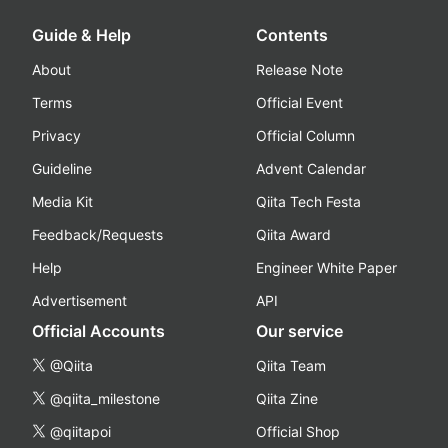
Guide & Help
Contents
About
Release Note
Terms
Official Event
Privacy
Official Column
Guideline
Advent Calendar
Media Kit
Qiita Tech Festa
Feedback/Requests
Qiita Award
Help
Engineer White Paper
Advertisement
API
Official Accounts
Our service
@Qiita
Qiita Team
@qiita_milestone
Qiita Zine
@qiitapoi
Official Shop