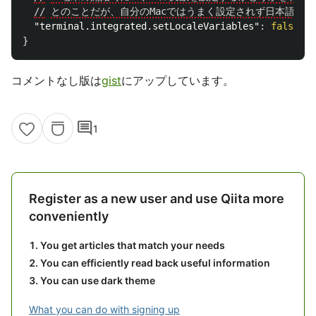
//
とのことだが、自分のMacではうまく設定されず日本語が
"terminal.integrated.setLocaleVariables"
:
false
}
コメントなし版は
gist
にアップしています。
comment
1
Register as a new user and use Qiita more
conveniently
You get articles that match your needs
You can efficiently read back useful information
You can use dark theme
What you can do with signing up