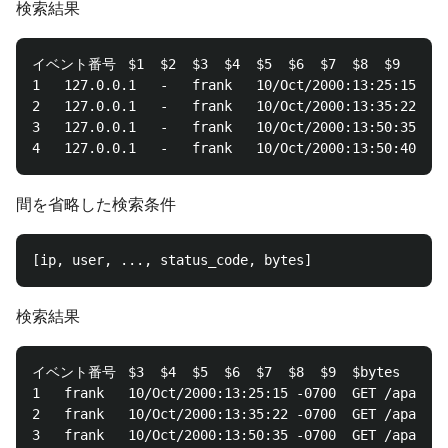
検索結果
イベント番号	$1	$2	$3	$4	$5	$6	$7	$8	$9	$bytes	$status_code

1	127.0.0.1	-	frank	10/Oct/2000:13:25:15 -0700	GET /apache_pb.gif HTTP/1.0	1534	200

2	127.0.0.1	-	frank	10/Oct/2000:13:35:22 -0700	GET /apache_pb.gif HTTP/1.0	5324	500

3	127.0.0.1	-	frank	10/Oct/2000:13:50:35 -0700	GET /apache_pb.gif HTTP/1.0	4355	200

間を省略した検索条件
検索結果
イベント番号	$3	$4	$5	$6	$7	$8	$9	$bytes	$ip	$status_code	$user

1	frank	10/Oct/2000:13:25:15 -0700	GET /apache_pb.gif HTTP/1.0	1534	127.0.0.1	200	-

2	frank	10/Oct/2000:13:35:22 -0700	GET /apache_pb.gif HTTP/1.0	5324	127.0.0.1	500	-

3	frank	10/Oct/2000:13:50:35 -0700	GET /apache_pb.gif HTTP/1.0	4355	127.0.0.1	200	-
