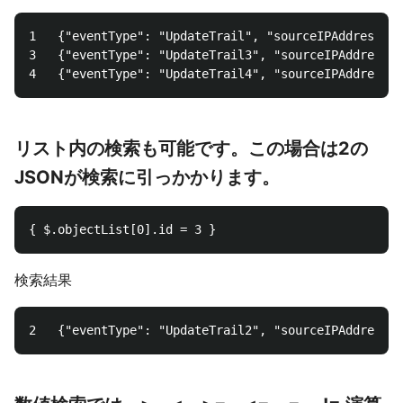
1	{"eventType": "UpdateTrail", "sourceIPAddress": "111.111.111.111", "arrayKey": ["value", "another value"], "objectList": [{ "name": "a", "id": 1},{"name": "b", "id": 2}], "SomeObject": null, "ThisFlag": true}

3	{"eventType": "UpdateTrail3", "sourceIPAddress": "120.0.0.1", "arrayKey": ["value", "another value"], "objectList": [{ "name": "e", "id": 500},{"name": "f", "id": 600}], "SomeObject": "a", "ThisFlag": true}

リスト内の検索も可能です。この場合は2の
JSONが検索に引っかかります。
検索結果