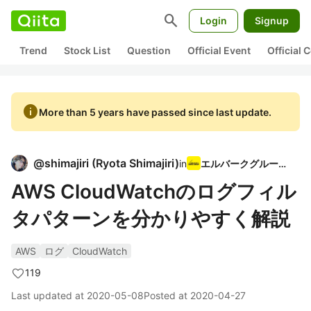
search
Login
Signup
Trend
Stock List
Question
Official Event
Official
info
More than 5 years have passed since last update.
@
shimajiri
(
Ryota Shimajiri
)
in
エルバークグループ
AWS CloudWatchのログフィル
タパターンを分かりやすく解説
AWS
ログ
CloudWatch
119
Last updated at
2020-05-08
Posted at
2020-04-27