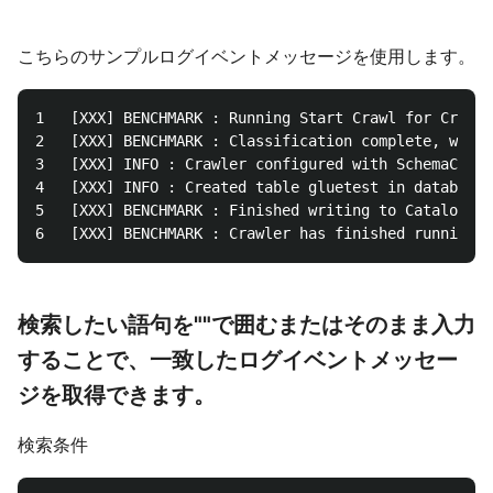
こちらのサンプルログイベントメッセージを使用します。
1	[XXX] BENCHMARK : Running Start Crawl for Crawler TestCrawler2

2	[XXX] BENCHMARK : Classification complete, writing results to database mygluedatabase

3	[XXX] INFO : Crawler configured with SchemaChangePolicy {"UpdateBehavior":"UPDATE_IN_DATABASE","DeleteBehavior":"DEPRECATE_IN_DATABASE"}.

4	[XXX] INFO : Created table gluetest in database mygluedatabase

5	[XXX] BENCHMARK : Finished writing to Catalog

検索したい語句を""で囲むまたはそのまま入力
することで、一致したログイベントメッセー
ジを取得できます。
検索条件