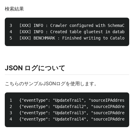
検索結果
3	[XXX] INFO : Crawler configured with SchemaChangePolicy {"UpdateBehavior":"UPDATE_IN_DATABASE","DeleteBehavior":"DEPRECATE_IN_DATABASE"}.

4	[XXX] INFO : Created table gluetest in database mygluedatabase

JSON ログについて
こちらのサンプルJSONログを使用します。
1	{"eventType": "UpdateTrail", "sourceIPAddress": "111.111.111.111", "arrayKey": ["value", "another value"], "objectList": [{ "name": "a", "id": 1},{"name": "b", "id": 2}], "SomeObject": null, "ThisFlag": true}

2	{"eventType": "UpdateTrail2", "sourceIPAddress": "123.123.123.123", "arrayKey": ["value", "another value"], "objectList": [{ "name": "c", "id": 3},{"name": "d", "id": 4}], "SomeObject": null, "ThisFlag": false}

3	{"eventType": "UpdateTrail3", "sourceIPAddress": "120.0.0.1", "arrayKey": ["value", "another value"], "objectList": [{ "name": "e", "id": 500},{"name": "f", "id": 600}], "SomeObject": "a", "ThisFlag": true}
