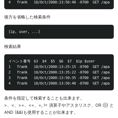
後方を省略した検索条件
検索結果
イベント番号	$3	$4	$5	$6	$7	$ip	$user

1	frank	10/Oct/2000:13:25:15 -0700	GET /apache_pb.gif HTTP/1.0	200	1534	127.0.0.1	-

2	frank	10/Oct/2000:13:35:22 -0700	GET /apache_pb.gif HTTP/1.0	500	5324	127.0.0.1	-

3	frank	10/Oct/2000:13:50:35 -0700	GET /apache_pb.gif HTTP/1.0	200	4355	127.0.0.1	-

条件を指定して検索することも出来ます。
>、<、>=、<=、=, != 演算子やアスタリスク、OR (||) と
AND (&&)も使用することが出来ます。