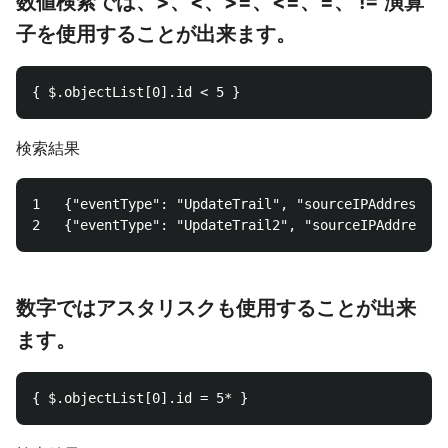
数値検索では、>、<、>=、<=、=、 != 演算
子を使用することが出来ます。
検索結果
1	{"eventType": "UpdateTrail", "sourceIPAddress": "111.111.111.111", "arrayKey": ["value", "another value"], "objectList": [{ "name": "a", "id": 1},{"name": "b", "id": 2}], "SomeObject": null, "ThisFlag": true}

数字ではアスタリスクも使用することが出来
ます。