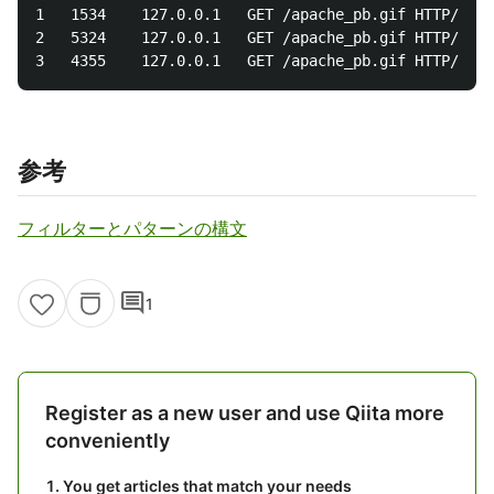
1	1534	127.0.0.1	GET /apache_pb.gif HTTP/1.0	200	10/Oct/2000:13:25:15 -0700	-	frank

2	5324	127.0.0.1	GET /apache_pb.gif HTTP/1.0	500	10/Oct/2000:13:35:22 -0700	-	frank

参考
フィルターとパターンの構文
comment
1
Register as a new user and use Qiita more
conveniently
You get articles that match your needs