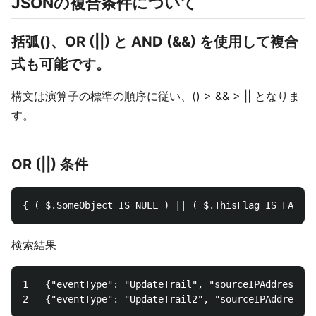
JSONの複合条件について
括弧()、OR (||) と AND (&&) を使用して複合
式も可能です。
構文は演算子の標準の順序に従い、() > && > || となりま
す。
OR (||) 条件
検索結果
1	{"eventType": "UpdateTrail", "sourceIPAddress": "111.111.111.111", "arrayKey": ["value", "another value"], "objectList": [{ "name": "a", "id": 1},{"name": "b", "id": 2}], "SomeObject": null, "ThisFlag": true}
