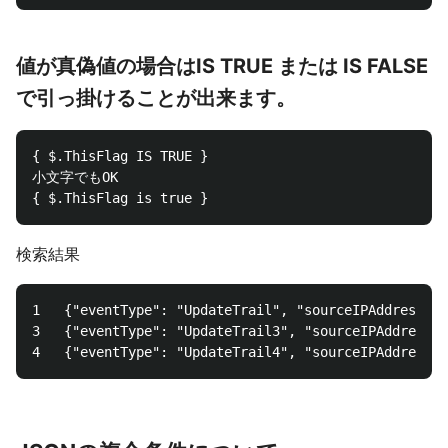
値が真偽値の場合はIS TRUE または IS FALSE
で引っ掛けることが出来ます。
{ $.ThisFlag IS TRUE }

小文字でもOK 

検索結果
1	{"eventType": "UpdateTrail", "sourceIPAddress": "111.111.111.111", "arrayKey": ["value", "another value"], "objectList": [{ "name": "a", "id": 1},{"name": "b", "id": 2}], "SomeObject": null, "ThisFlag": true}

3	{"eventType": "UpdateTrail3", "sourceIPAddress": "120.0.0.1", "arrayKey": ["value", "another value"], "objectList": [{ "name": "e", "id": 500},{"name": "f", "id": 600}], "SomeObject": "a", "ThisFlag": true}
