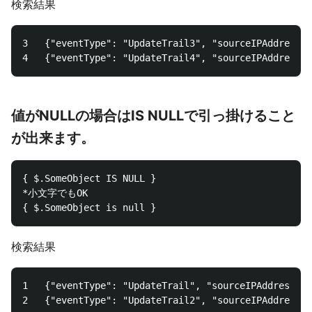
検索結果
3	{"eventType": "UpdateTrail3", "sourceIPAddress": "120.0.0.1", "arrayKey": ["value", "another value"], "objectList": [{ "name": "e", "id": 500},{"name": "f", "id": 600}], "SomeObject": "a", "ThisFlag": true}

値がNULLの場合はIS NULLで引っ掛けること
が出来ます。
{ $.SomeObject IS NULL }

*小文字でもOK 

検索結果
1	{"eventType": "UpdateTrail", "sourceIPAddress": "111.111.111.111", "arrayKey": ["value", "another value"], "objectList": [{ "name": "a", "id": 1},{"name": "b", "id": 2}], "SomeObject": null, "ThisFlag": true}
