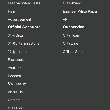
Feedback/Requests
Qiita Award
Help
Engineer White Paper
Advertisement
API
Official Accounts
Our service
@Qiita
Qiita Team
@qiita_milestone
Qiita Zine
@qiitapoi
Official Shop
Facebook
YouTube
Podcast
Company
About Us
Careers
Qiita Blog