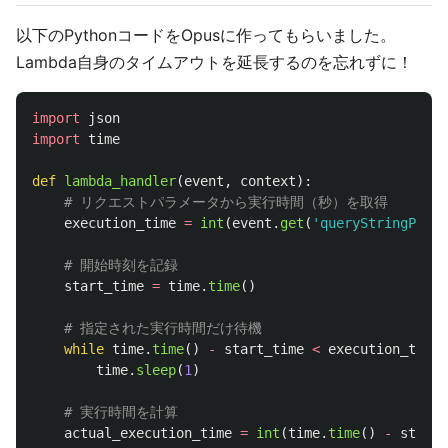
以下のPythonコードをOpusに作ってもらいました。
Lambda自身のタイムアウトを延長するのを忘れずに！
import
json
import
time
def
lambda_handler
(
event
,
context
):
execution_time
=
int
(
event
.
get
(
'
queryStringParam
start_time
=
time
.
time
()
while
time
.
time
()
-
start_time
<
execution_time
:
time
.
sleep
(
1
)
actual_execution_time
=
int
(
time
.
time
()
-
start_