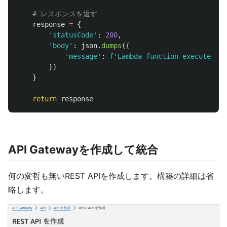
response
=
{
'
statusCode
'
:
200
,
'
body
'
:
json
.
dumps
({
'
message
'
:
f
'
Lambda function executed fo
})
}
return
response
API Gatewayを作成して統合
何の変哲も無いREST APIを作成します。構築の詳細は省
略します。