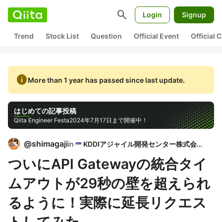
search
Login
Signup
Trend
Stock List
Question
Official Event
Official
info
More than 1 year has passed since last update.
はじめての記事投稿
Qiita Engineer Festa
2024年7月17日まで開催中！
@
shimagaji
in
KDDIアジャイル開発センター株式会社
ついにAPI Gatewayの統合タイ
ムアウトが29秒の壁を超えられ
るように！実際に延長リクエス