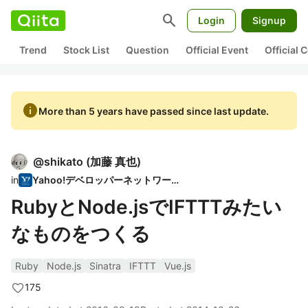
search
Login
Signup
Trend
Stock List
Question
Official Event
Official
info
More than 5 years have passed since last update.
@
shikato
(
加藤 真也
)
in
Yahoo!デベロッパーネットワーク
RubyとNode.jsでIFTTTみたい
なものをつくる
Ruby
Node.js
Sinatra
IFTTT
Vue.js
175