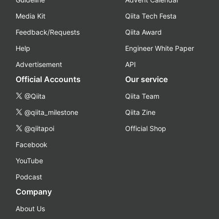
Media Kit
Qiita Tech Festa
Feedback/Requests
Qiita Award
Help
Engineer White Paper
Advertisement
API
Official Accounts
Our service
@Qiita
Qiita Team
@qiita_milestone
Qiita Zine
@qiitapoi
Official Shop
Facebook
YouTube
Podcast
Company
About Us