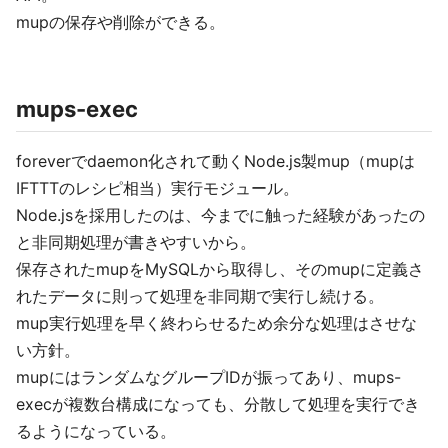
mupの保存や削除ができる。
mups-exec
foreverでdaemon化されて動くNode.js製mup（mupは
IFTTTのレシピ相当）実行モジュール。
Node.jsを採用したのは、今までに触った経験があったの
と非同期処理が書きやすいから。
保存されたmupをMySQLから取得し、そのmupに定義さ
れたデータに則って処理を非同期で実行し続ける。
mup実行処理を早く終わらせるため余分な処理はさせな
い方針。
mupにはランダムなグループIDが振ってあり、mups-
execが複数台構成になっても、分散して処理を実行でき
るようになっている。