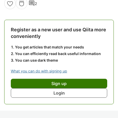
comment
2
Register as a new user and use Qiita more
conveniently
You get articles that match your needs
You can efficiently read back useful information
You can use dark theme
What you can do with signing up
Sign up
Login