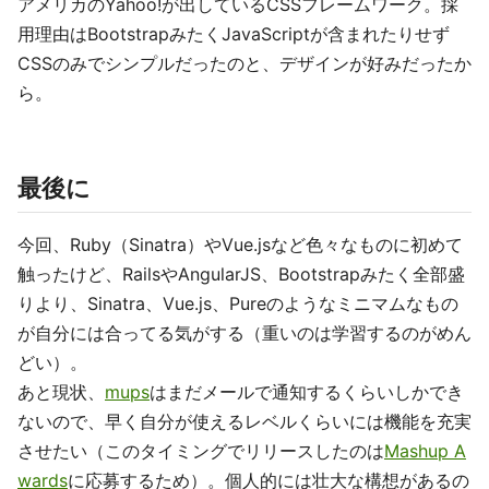
アメリカのYahoo!が出しているCSSフレームワーク。採
用理由はBootstrapみたくJavaScriptが含まれたりせず
CSSのみでシンプルだったのと、デザインが好みだったか
ら。
最後に
今回、Ruby（Sinatra）やVue.jsなど色々なものに初めて
触ったけど、RailsやAngularJS、Bootstrapみたく全部盛
りより、Sinatra、Vue.js、Pureのようなミニマムなもの
が自分には合ってる気がする（重いのは学習するのがめん
どい）。
あと現状、
mups
はまだメールで通知するくらいしかでき
ないので、早く自分が使えるレベルくらいには機能を充実
させたい（このタイミングでリリースしたのは
Mashup A
wards
に応募するため）。個人的には壮大な構想があるの