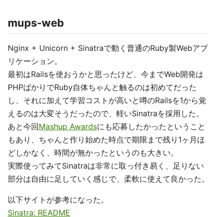
mups-web
Nginx + Unicorn + Sinatraで動く普通のRuby製Webアプ
リケーション。
最初はRailsを使おうかと思ったけど、今までWeb開発は
PHPばかりでRuby自体ちゃんと触るのは初めてだった
し、それに加えて学習コストが高いと噂のRailsを1から覚
えるのは大変そうだったので、軽いSinatraを採用した。
あと今回
Mashup Awards
にも応募したかったということ
もあり、ちゃんと作り始めた時点で期限まで残り1ヶ月ほ
どしかなく、時間が無かったというのも大きい。
実際使ってみてSinatraは非常に取っ付き易く、足りない
部分は自由に足していく感じで、柔軟に使えて良かった。
以下サイトが参考になった。
Sinatra: README