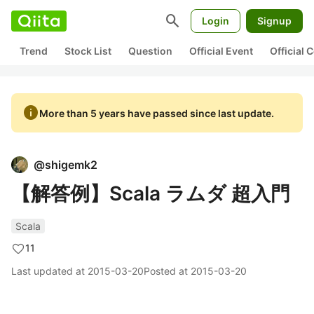
search
Login
Signup
Trend
Stock List
Question
Official Event
Official
info
More than 5 years have passed since last update.
@
shigemk2
【解答例】Scala ラムダ 超入門
Scala
11
Last updated at
2015-03-20
Posted at
2015-03-20