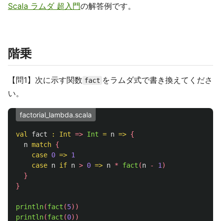
Scala ラムダ 超入門
の解答例です。
階乗
【問1】次に示す関数
をラムダ式で書き換えてくださ
fact
い。
factorial_lambda.scala
val
fact
:
Int
=>
Int
=
n
=>
{
n
match
{
case
0
=>
1
case
n
if
n
>
0
=>
n
*
fact
(
n
-
1
)
}
}
println
(
fact
(
5
))
println
(
fact
(
0
))