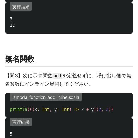
実行結果
5

無名関数
【問3】次に示す関数
を定義せずに、呼び出し側で無
add
名関数にインライン展開してください。
lambda_function_add_inline.scala
println
(((
x
:
Int
,
y
:
Int
)
=>
x
+
y
)(
2
,
3
))
実行結果