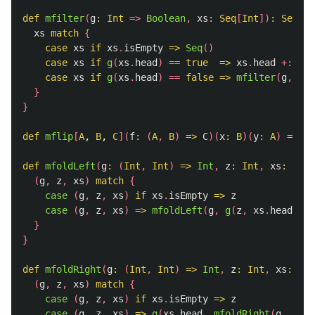
def
mfilter
(
g
:
Int
=>
Boolean
,
xs
:
Seq
[
Int
])
:
Seq
[
In
xs
match
{
case
xs
if
xs
.
isEmpty
=>
Seq
()
case
xs
if
g
(
xs
.
head
)
==
true
=>
xs
.
head
+:
mfi
case
xs
if
g
(
xs
.
head
)
==
false
=>
mfilter
(
g
,
xs
.
}
}
def
mflip
[
A
, 
B
, 
C
](
f
:
(
A
,
B
)
=>
C
)(
x
:
B
)(
y
:
A
)
=
f
(
y
def
mfoldLeft
(
g
:
(
Int
,
Int
)
=>
Int
,
z
:
Int
,
xs
:
Seq
[
(
g
,
z
,
xs
)
match
{
case
(
g
,
z
,
xs
)
if
xs
.
isEmpty
=>
z
case
(
g
,
z
,
xs
)
=>
mfoldLeft
(
g
,
g
(
z
,
xs
.
head
),
x
}
}
def
mfoldRight
(
g
:
(
Int
,
Int
)
=>
Int
,
z
:
Int
,
xs
:
Seq
(
g
,
z
,
xs
)
match
{
case
(
g
,
z
,
xs
)
if
xs
.
isEmpty
=>
z
case
(
g
,
z
,
xs
)
=>
g
(
xs
.
head
,
mfoldRight
(
g
,
z
,
x