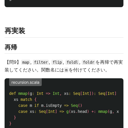
再実装
再帰
【問9】
,
,
,
,
を再帰で再実
map
filter
flip
foldl
foldr
装してください。関数名には
を付けてください。
m
recursion.scala
def
mmap
(
g
:
Int
=>
Int
,
xs
:
Seq
[
Int
])
:
Seq
[
Int
]
=
{
xs
match
{
case
m
if
m
.
isEmpty
=>
Seq
()
case
xs
:
Seq
[
Int
]
=>
g
(
xs
.
head
)
+:
mmap
(
g
,
xs
.
ta
}
}