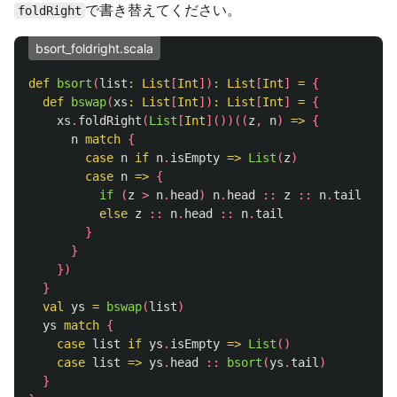
で書き替えてください。
foldRight
bsort_foldright.scala
def
bsort
(
list
:
List
[
Int
])
:
List
[
Int
]
=
{
def
bswap
(
xs
:
List
[
Int
])
:
List
[
Int
]
=
{
xs
.
foldRight
(
List
[
Int
]())((
z
,
n
)
=>
{
n
match
{
case
n
if
n
.
isEmpty
=>
List
(
z
)
case
n
=>
{
if
(
z
>
n
.
head
)
n
.
head
::
z
::
n
.
tail
else
z
::
n
.
head
::
n
.
tail
}
}
})
}
val
ys
=
bswap
(
list
)
ys
match
{
case
list
if
ys
.
isEmpty
=>
List
()
case
list
=>
ys
.
head
::
bsort
(
ys
.
tail
)
}