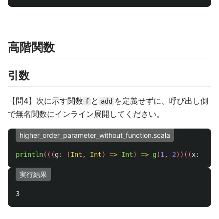
高階関数
引数
【問4】次に示す関数
と
を定義せずに、呼び出し側
f
add
で無名関数にインライン展開してください。
higher_order_parameter_without_function.scala
println
(((
g
:
(
Int
,
Int
)
=>
Int
)
=>
g
(
1
,
2
))((
x
:
Int
,
実行結果