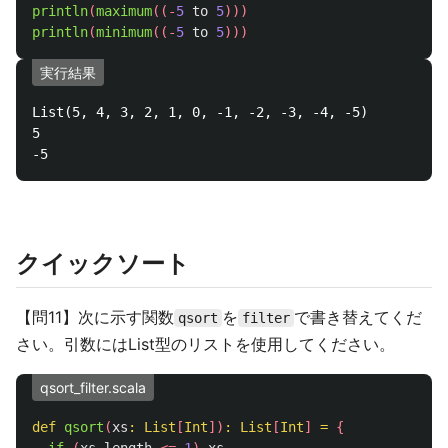
println
(
maximum
((-
5
to
5
)))
println
(
minimum
((-
5
to
5
)))
実行結果
List(5, 4, 3, 2, 1, 0, -1, -2, -3, -4, -5)

5

クイックソート
【問11】次に示す関数
を
で書き替えてくだ
qsort
filter
さい。引数にはList型のリストを使用してください。
qsort_filter.scala
def
qsort
(
xs
:
List
[
Int
])
:
List
[
Int
]
=
{