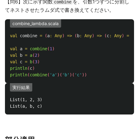
【問6】次に示す関数
を、引数1つずつに分割し
combine
てネストさせたラムダ式で書き換えてください。
combine_lambda.scala
val
combine
=
(
a
:
Any
)
=>
(
b
:
Any
)
=>
(
c
:
Any
)
=>
a
val
a
=
combine
(
1
)
val
b
=
a
(
2
)
val
c
=
b
(
3
)
println
(
c
)
println
(
combine
(
'a'
)(
'b'
)(
'c'
))
実行結果
List(1, 2, 3)
