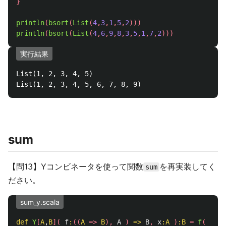
}
println
(
bsort
(
List
(
4
,
3
,
1
,
5
,
2
)))
println
(
bsort
(
List
(
4
,
6
,
9
,
8
,
3
,
5
,
1
,
7
,
2
)))
実行結果
List(1, 2, 3, 4, 5)

sum
【問13】Yコンビネータを使って関数
を再実装してく
sum
ださい。
sum_y.scala
def
Y
[
A
,
B
](
f
:
((
A
=>
B
),
A
)
=>
B
,
x
:
A
)
:
B
=
f
(
(
y
: