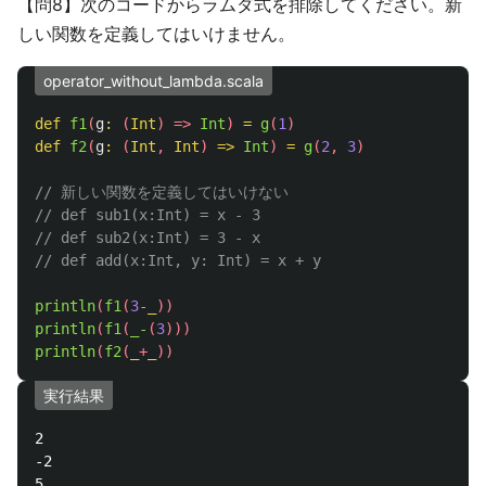
【問8】次のコードからラムダ式を排除してください。新
しい関数を定義してはいけません。
operator_without_lambda.scala
def
f1
(
g
:
(
Int
)
=>
Int
)
=
g
(
1
)
def
f2
(
g
:
(
Int
,
Int
)
=>
Int
)
=
g
(
2
,
3
)
// 新しい関数を定義してはいけない
// def sub1(x:Int) = x - 3
// def sub2(x:Int) = 3 - x
// def add(x:Int, y: Int) = x + y
println
(
f1
(
3
-
_
))
println
(
f1
(
_-
(
3
)))
println
(
f2
(
_
+
_
))
実行結果
2

-2
