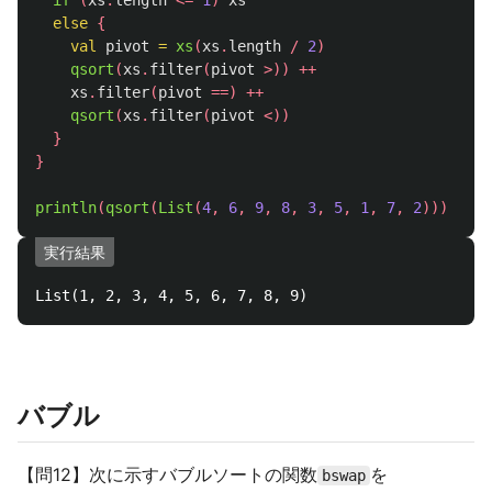
if
(
xs
.
length
<=
1
)
xs
else
{
val
pivot
=
xs
(
xs
.
length
/
2
)
qsort
(
xs
.
filter
(
pivot
>))
++
xs
.
filter
(
pivot
==)
++
qsort
(
xs
.
filter
(
pivot
<))
}
}
println
(
qsort
(
List
(
4
,
6
,
9
,
8
,
3
,
5
,
1
,
7
,
2
)))
実行結果
バブル
【問12】次に示すバブルソートの関数
を
bswap