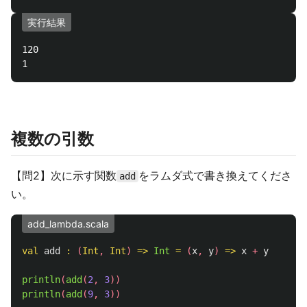
実行結果
120

複数の引数
【問2】次に示す関数
をラムダ式で書き換えてくださ
add
い。
add_lambda.scala
val
add
:
(
Int
,
Int
)
=>
Int
=
(
x
,
y
)
=>
x
+
y
println
(
add
(
2
,
3
))
println
(
add
(
9
,
3
))