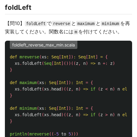
foldLeft
【問10】
で
と
と
を再
foldLeft
reverse
maximum
minimum
実装してください。関数名には
を付けてください。
m
foldleft_reverse_max_min.scala
def
mreverse
(
xs
:
Seq
[
Int
])
:
Seq
[
Int
]
=
{
xs
.
foldLeft
(
Seq
[
Int
]())((
z
,
n
)
=>
n
+:
z
)
}
def
maximum
(
xs
:
Seq
[
Int
])
:
Int
=
{
xs
.
foldLeft
(
xs
.
head
)((
z
,
n
)
=>
if
(
z
<
n
)
n
else
z
}
def
minimum
(
xs
:
Seq
[
Int
])
:
Int
=
{
xs
.
foldLeft
(
xs
.
head
)((
z
,
n
)
=>
if
(
z
>
n
)
n
else
z
}
println
(
mreverse
((-
5
to
5
)))