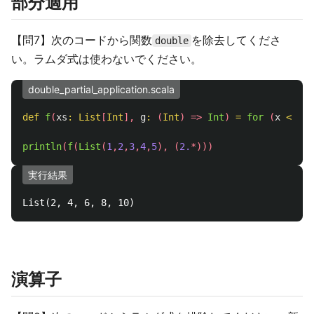
部分適用
【問7】次のコードから関数
を除去してくださ
double
い。ラムダ式は使わないでください。
double_partial_application.scala
def
f
(
xs
:
List
[
Int
],
g
:
(
Int
)
=>
Int
)
=
for
(
x
<-
xs
println
(
f
(
List
(
1
,
2
,
3
,
4
,
5
),
(
2.
*)))
実行結果
演算子