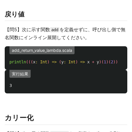
戻り値
【問5】次に示す関数
を定義せずに、呼び出し側で無
add
名関数にインライン展開してください。
add_return_value_lambda.scala
println
(((
x
:
Int
)
=>
(
y
:
Int
)
=>
x
+
y
)(
1
)(
2
))
実行結果
カリー化