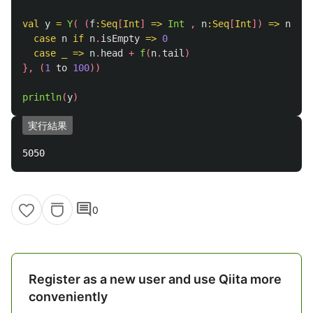
val
y
=
Y
(
(
f
:
Seq
[
Int
]
=>
Int
,
n
:
Seq
[
Int
])
=>
n
mat
case
n
if
n
.
isEmpty
=>
0
case
_
=>
n
.
head
+
f
(
n
.
tail
)
},
(
1
to
100
))
println
(
y
)
実行結果
comment
0
Register as a new user and use Qiita more
conveniently