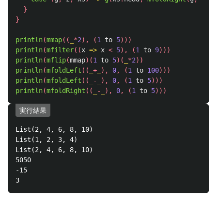
}
}
println
(
mmap
((
_
*
2
),
(
1
to
5
)))
println
(
mfilter
((
x
=>
x
<
5
),
(
1
to
9
)))
println
(
mflip
(
mmap
)(
1
to
5
)(
_
*
2
))
println
(
mfoldLeft
((
_
+
_
),
0
,
(
1
to
100
)))
println
(
mfoldLeft
((
_
-
_
),
0
,
(
1
to
5
)))
println
(
mfoldRight
((
_
-
_
),
0
,
(
1
to
5
)))
実行結果
List(2, 4, 6, 8, 10)

List(1, 2, 3, 4)

List(2, 4, 6, 8, 10)

5050

-15
