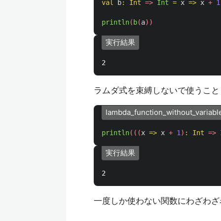
val
b
:
Int
=>
Int
=
x
=>
x
+
1
println
(
b
(
a
))
実行結果
ラムダ式を束縛しないで使うこと
lambda_function_without_variabl
println
(((
x
=>
x
+
1
)
:
Int
=>
実行結果
一度しか使わない関数にわざわざ