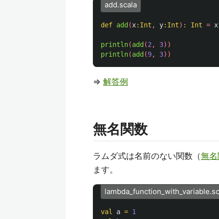
add.scala
def
add
(
x
:
Int
,
y
:
Int
)
:
Int
=
x
println
(
add
(
2
,
3
))
println
(
add
(
9
,
3
))
⇒
解答例
無名関数
ラムダ式は名前のない関数（
無名
ます。
lambda_function_with_variable.sc
val
a
=
1