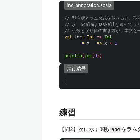
inc_annotation.scala
// 型注釈とラムダ式を並べると、
// が、ScalaはHaskellと違
// 引数と戻り値の書き方が、本文と
val
inc
:
Int
=>
Int
=
x
=>
x
+
1
println
(
inc
(
0
))
実行結果
練習
【問2】次に示す関数
をラム
add