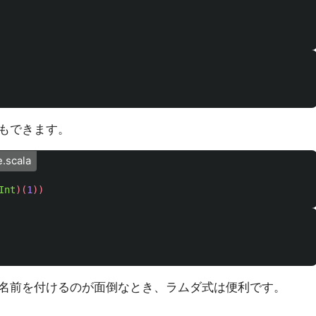
もできます。
e.scala
Int
)(
1
))
名前を付けるのが面倒なとき、ラムダ式は便利です。