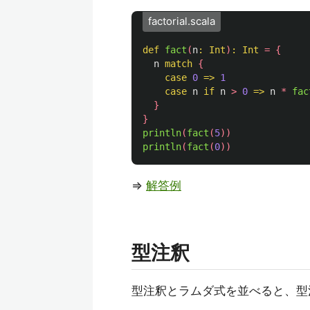
factorial.scala
def
fact
(
n
:
Int
)
:
Int
=
{
n
match
{
case
0
=>
1
case
n
if
n
>
0
=>
n
*
fac
}
}
println
(
fact
(
5
))
println
(
fact
(
0
))
⇒
解答例
型注釈
型注釈とラムダ式を並べると、型