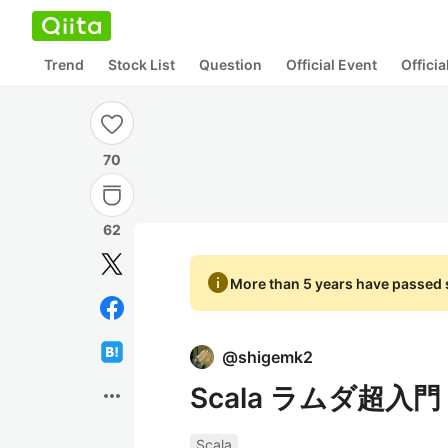
Trend
Stock List
Question
Official Event
Offici
70
62
info
More than 5 years have passed s
@
shigemk2
Scala ラムダ超入門
more_horiz
Scala