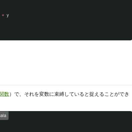
+
y
関数
）で、それを変数に束縛していると捉えることができ
ala