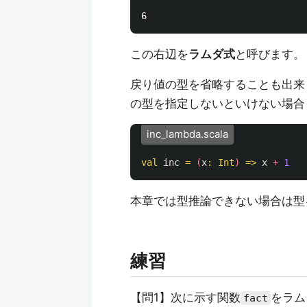
この右辺を
ラムダ式
と呼びます。
戻り値の型を省略することも出来
の型を指定しないといけない場合
inc_lambda.scala
val
inc
=
(
x
:
Int
)
=>
x
+
1
本章では型推論できない場合は型
練習
【問1】次に示す関数
をラム
fact