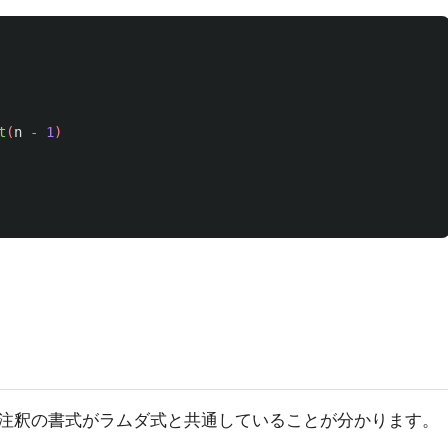
t
(
n
-
1
)
注釈の書式がラムダ式と共通していることが分かります。