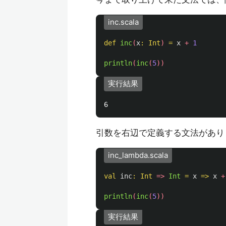
inc.scala
def
inc
(
x
:
Int
)
=
x
+
1
println
(
inc
(
5
))
実行結果
引数を右辺で定義する文法があり
inc_lambda.scala
val
inc
:
Int
=>
Int
=
x
=>
x
+
println
(
inc
(
5
))
実行結果