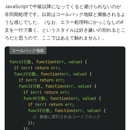
JavaScriptで中級以降になってくると避けられないのが
非同期処理です。以前はコールバック地獄と揶揄されるよ
うな感じでした。（なお、エラー処理時にかっこなしのif
文を一行で書く、というスタイルは好き嫌いの別れるとこ
ろだと思うので、ここではあえて触れません）。
コールバック地獄
func1
(
引数
,
function
(
err
,
value
)
{
if 
(
err
)
return
err
;
func2
(
引数
,
function
(
err
,
value
)
{
if 
(
err
)
return
err
;
func3
(
引数
,
function
(
err
,
value
)
{
if 
(
err
)
return
err
;
func4
(
引数
,
function
(
err
,
value
)
{
if 
(
err
)
return
err
;
func5
(
引数
,
function
(
err
,
value
)
{
// 最後に実行されるコードブロック
});
});