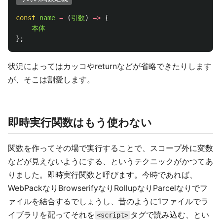
const
name
=
(
引数
)
=>
{
本体
};
状況によってはカッコやreturnなどが省略できたりします
が、そこは割愛します。
即時実行関数はもう使わない
関数を作ってその場で実行することで、スコープ外に変数
などが見えないようにする、というテクニックがかつてあ
りました。即時実行関数と呼びます。今時であれば、
WebPackなりBrowserifyなりRollupなりParcelなりでフ
ァイルを結合するでしょうし、昔のように1ファイルでラ
イブラリを配ってそれを
タグで読み込む、とい
<script>