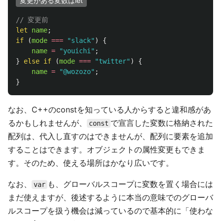
変更がある変数はlet
// 変更前
let
name
;
if 
(
mode
===
"
slack
"
)
{
name
=
"
youichi
"
;
}
else
if 
(
mode
===
"
twitter
"
)
{
name
=
"
@wozozo
"
;
}
なお、C++のconstを知っている人からすると違和感があ
るかもしれませんが、
で宣言した変数に格納された
const
配列は、代入し直すのはできませんが、配列に要素を追加
することはできます。オブジェクトの属性変更もできま
す。そのため、使える場所はかなり広いです。
なお、
も、グローバルスコープに変数を置く場合には
var
まだ使えますが、後述するように本当の意味でのグローバ
ルスコープを扱う機会は減っているので基本的に「使わな