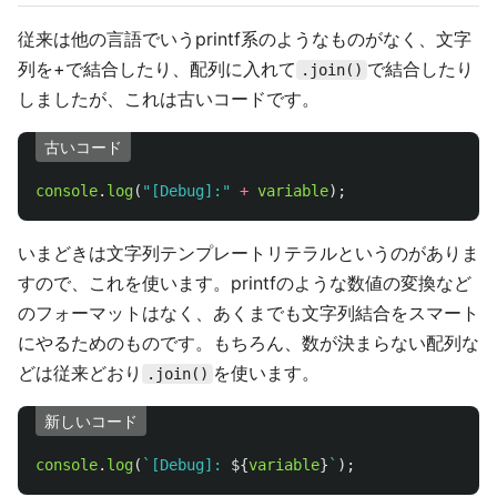
従来は他の言語でいうprintf系のようなものがなく、文字
列を+で結合したり、配列に入れて
で結合したり
.join()
しましたが、これは古いコードです。
古いコード
console
.
log
(
"
[Debug]:
"
+
variable
);
いまどきは文字列テンプレートリテラルというのがありま
すので、これを使います。printfのような数値の変換など
のフォーマットはなく、あくまでも文字列結合をスマート
にやるためのものです。もちろん、数が決まらない配列な
どは従来どおり
を使います。
.join()
新しいコード
console
.
log
(
`[Debug]: 
${
variable
}
`
);