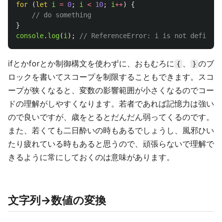
for 
(
let
i
=
0
;
i
<
10
;
i
++
)
{
// do something
}
console
.
log
(
i
);
// ReferenceError: i is not defined
ifとかforとか制御構文を使わずに、おもむろに
、
のブ
{
}
ロックを書いてスコープを制限することもできます。スコ
ープが狭くなると、変数の影響範囲が小さくなるのでコー
ドの理解がしやすくなります。若者であれば記憶力は強い
ので良いですが、歳をとるとだんだん弱ってくるのです。
また、若くても二日酔いの時もあるでしょうし、風邪ひい
たり疲れている時もあると思うので、頑張らないで理解で
きるように常にしておくのは意味があります。
文字列→数値の変換