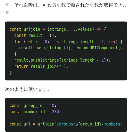
す。それ以降は、可変長引数で渡された引数が取得できま
す。
const
urljoin
=
(
strings
,
...
values
)
=>
{
const
result
=
[];
for 
(
let
i
=
0
;
i
<
strings
.
length
-
1
;
i
++
)
{
result
.
push
(
strings
[
i
],
encodeURIComponent
(
value
}
result
.
push
(
strings
[
strings
.
length
-
1
]);
return
result
.
join
(
""
);
}
次のように使います。
const
group_id
=
10
;
const
member_id
=
280
;
const
url
=
urljoin
`/groups/
${
group_id
}
/members/
${
me