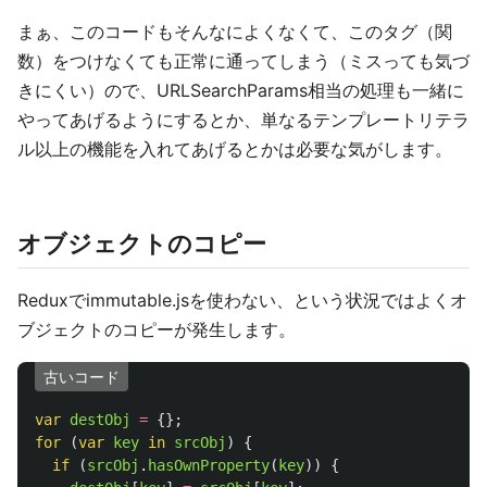
まぁ、このコードもそんなによくなくて、このタグ（関
数）をつけなくても正常に通ってしまう（ミスっても気づ
きにくい）ので、URLSearchParams相当の処理も一緒に
やってあげるようにするとか、単なるテンプレートリテラ
ル以上の機能を入れてあげるとかは必要な気がします。
オブジェクトのコピー
Reduxでimmutable.jsを使わない、という状況ではよくオ
ブジェクトのコピーが発生します。
古いコード
var
destObj
=
{};
for 
(
var
key
in
srcObj
)
{
if 
(
srcObj
.
hasOwnProperty
(
key
))
{