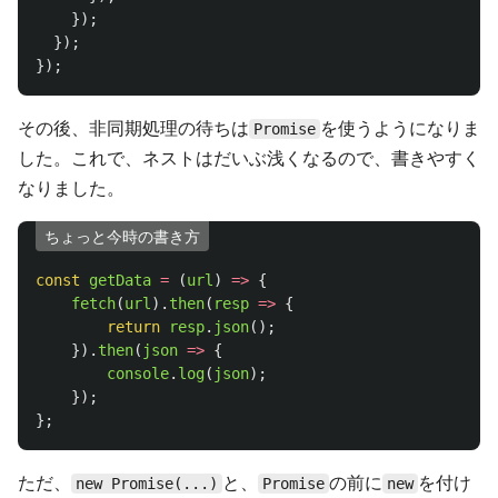
});
});
});
その後、非同期処理の待ちは
を使うようになりま
Promise
した。これで、ネストはだいぶ浅くなるので、書きやすく
なりました。
ちょっと今時の書き方
const
getData
=
(
url
)
=>
{
fetch
(
url
).
then
(
resp
=>
{
return
resp
.
json
();
}).
then
(
json
=>
{
console
.
log
(
json
);
});
};
ただ、
と、
の前に
を付け
new Promise(...)
Promise
new