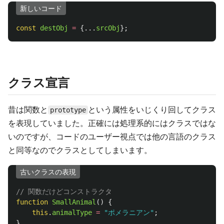
新しいコード
const
destObj
=
{...
srcObj
};
クラス宣言
昔は関数と
という属性をいじくり回してクラス
prototype
を表現していました。正確には処理系的にはクラスではな
いのですが、コードのユーザー視点では他の言語のクラス
と同等なのでクラスとしてしまいます。
古いクラスの表現
// 関数だけどコンストラクタ
function
SmallAnimal
()
{
this
.
animalType
=
"
ポメラニアン
"
;
}