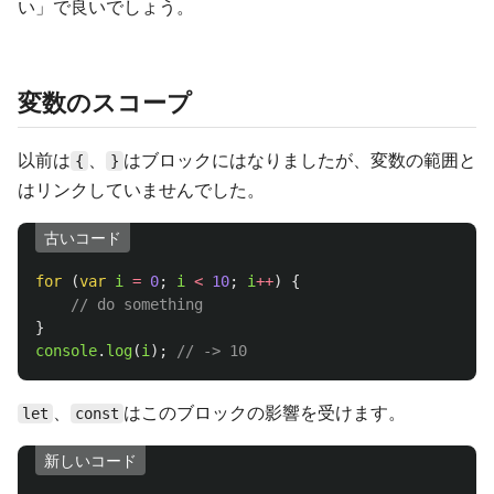
い」で良いでしょう。
変数のスコープ
以前は
、
はブロックにはなりましたが、変数の範囲と
{
}
はリンクしていませんでした。
古いコード
for 
(
var
i
=
0
;
i
<
10
;
i
++
)
{
// do something
}
console
.
log
(
i
);
// -> 10
、
はこのブロックの影響を受けます。
let
const
新しいコード