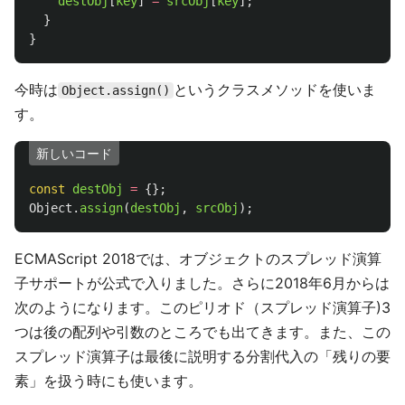
destObj
[
key
]
=
srcObj
[
key
];
}
}
今時は
というクラスメソッドを使いま
Object.assign()
す。
新しいコード
const
destObj
=
{};
Object
.
assign
(
destObj
,
srcObj
);
ECMAScript 2018では、オブジェクトのスプレッド演算
子サポートが公式で入りました。さらに2018年6月からは
次のようになります。このピリオド（スプレッド演算子)3
つは後の配列や引数のところでも出てきます。また、この
スプレッド演算子は最後に説明する分割代入の「残りの要
素」を扱う時にも使います。