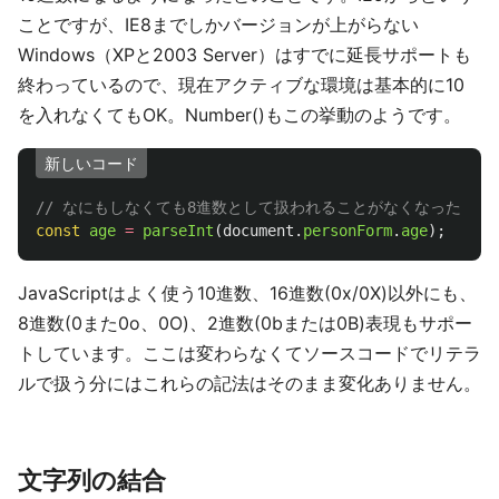
ことですが、IE8までしかバージョンが上がらない
Windows（XPと2003 Server）はすでに延長サポートも
終わっているので、現在アクティブな環境は基本的に10
を入れなくてもOK。Number()もこの挙動のようです。
新しいコード
// なにもしなくても8進数として扱われることがなくなった
const
age
=
parseInt
(
document
.
personForm
.
age
);
JavaScriptはよく使う10進数、16進数(0x/0X)以外にも、
8進数(0また0o、0O)、2進数(0bまたは0B)表現もサポー
トしています。ここは変わらなくてソースコードでリテラ
ルで扱う分にはこれらの記法はそのまま変化ありません。
文字列の結合