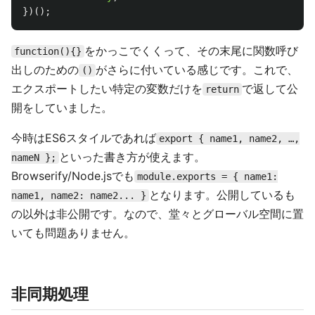
})();
をかっこでくくって、その末尾に関数呼び
function(){}
出しのための
がさらに付いている感じです。これで、
()
エクスポートしたい特定の変数だけを
で返して公
return
開をしていました。
今時はES6スタイルであれば
export { name1, name2, …,
といった書き方が使えます。
nameN };
Browserify/Node.jsでも
module.exports = { name1:
となります。公開しているも
name1, name2: name2... }
の以外は非公開です。なので、堂々とグローバル空間に置
いても問題ありません。
非同期処理