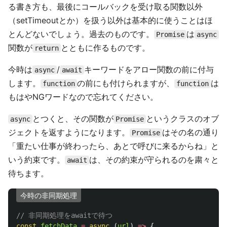
る書き方も、最後にコールバックを受け取る関数以外
（setTimeoutとか）を扱う以外は基本的に使うことはほ
とんどないでしょう。過去のものです。
は
Promise
async
関数が
とともに作るものです。
return
今時は
/
キーワードをアロー関数の前に付与
async
await
します。
の前にも付けられますが、
は
function
function
もはやNGワードなので忘れてください。
とつくと、その関数が
というクラスのオブ
async
Promise
ジェクトを返すようになります。
はその名の通り
Promise
「重たい仕事が終わったら、あとで呼びに来るからね」と
いう約束です。
は、その約束が守られるのを粛々と
await
待ちます。
今時の非同期処理
// 非同期処理をawaitで待つ
const
fetchData
=
async 
(
url
)
=>
{