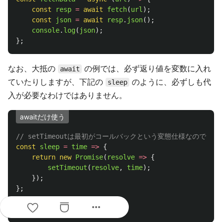
const
resp
=
await
fetch
(
url
);
const
json
=
await
resp
.
json
();
console
.
log
(
json
);
};
なお、大抵の
の例では、必ず返り値を変数に入れ
await
ていたりしますが、下記の
のように、必ずしも代
sleep
入が必要なわけではありません。
awaitだけ使う
// setTimeoutは最初がコールバックという変態仕様なので仕方なく
const
sleep
=
time
=>
{
return
new
Promise
(
resolve
=>
{
setTimeout
(
resolve
,
time
);
});
};
more_horiz
await
sleep
(
100
);