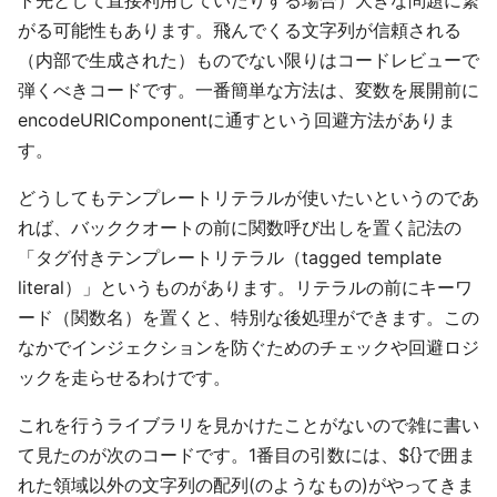
ト先として直接利用していたりする場合）大きな問題に繋
がる可能性もあります。飛んでくる文字列が信頼される
（内部で生成された）ものでない限りはコードレビューで
弾くべきコードです。一番簡単な方法は、変数を展開前に
encodeURIComponentに通すという回避方法がありま
す。
どうしてもテンプレートリテラルが使いたいというのであ
れば、バッククオートの前に関数呼び出しを置く記法の
「タグ付きテンプレートリテラル（tagged template
literal）」というものがあります。リテラルの前にキーワ
ード（関数名）を置くと、特別な後処理ができます。この
なかでインジェクションを防ぐためのチェックや回避ロジ
ックを走らせるわけです。
これを行うライブラリを見かけたことがないので雑に書い
て見たのが次のコードです。1番目の引数には、${}で囲ま
れた領域以外の文字列の配列(のようなもの)がやってきま