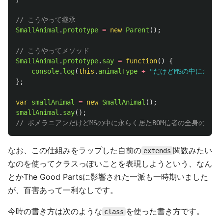
// こうやって継承
SmallAnimal
.
prototype
=
new
Parent
();
// こうやってメソッド
SmallAnimal
.
prototype
.
say
=
function
()
{
console
.
log
(
this
.
animalType
+
"
だけどMSの中に永ら
};
var
smallAnimal
=
new
SmallAnimal
();
smallAnimal
.
say
();
// ポメラニアンだけどMSの中に永らく居たBOM信者の全身の毛
なお、この仕組みをラップした自前の
関数みたい
extends
なのを使ってクラスっぽいことを表現しようという、なん
とかThe Good Partsに影響された一派も一時期いました
が、百害あって一利なしです。
今時の書き方は次のような
を使った書き方です。
class