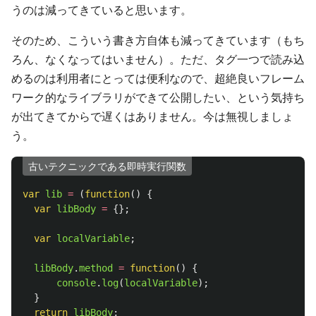
うのは減ってきていると思います。
そのため、こういう書き方自体も減ってきています（もち
ろん、なくなってはいません）。ただ、タグ一つで読み込
めるのは利用者にとっては便利なので、超絶良いフレーム
ワーク的なライブラリができて公開したい、という気持ち
が出てきてからで遅くはありません。今は無視しましょ
う。
古いテクニックである即時実行関数
var
lib
=
(
function
()
{
var
libBody
=
{};
var
localVariable
;
libBody
.
method
=
function
()
{
console
.
log
(
localVariable
);
}
return
libBody
;