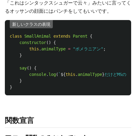
「これはシンタックスシュガーで云々」みたいに言ってく
るオッサンの顔面にはパンチをしてもいいです。
新しいクラスの表現
class
SmallAnimal
extends
Parent
{
constructor
()
{
this
.
animalType
=
"
ポメラニアン
"
;
}
say
()
{
console
.
log
(
`
${
this
.
animalType
}
だけどMSの中に
}
}
関数宣言