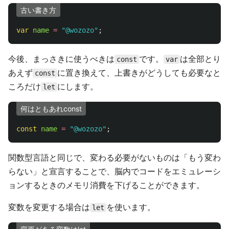
古い書き方
var
name
=
"
@wozozo
"
;
今後、まっさきに使うべきは
です。
は全部とり
const
var
あえず
に置き換えて、上書きがどうしても必要なと
const
ころだけ
にします。
let
何はともあれconst
const
name
=
"
@wozozo
"
;
関数型言語と同じで、変わる必要がないものは「もう変わ
らない」と宣言することで、脳内でコードをエミュレーシ
ョンするときのメモリ消費を下げることができます。
変数を変更する場合は
を使います。
let