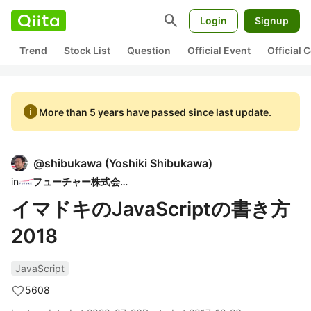
search
Login
Signup
Trend
Stock List
Question
Official Event
Official
info
More than 5 years have passed since last update.
@
shibukawa
(
Yoshiki Shibukawa
)
in
フューチャー株式会社
イマドキのJavaScriptの書き方
2018
JavaScript
5608