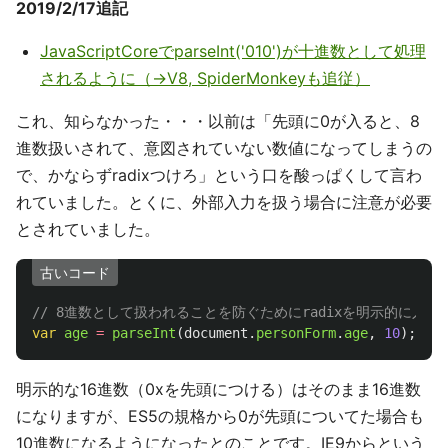
2019/2/17追記
JavaScriptCoreでparseInt('010')が十進数として処理
されるように（→V8, SpiderMonkeyも追従）
これ、知らなかった・・・以前は「先頭に0が入ると、8
進数扱いされて、意図されていない数値になってしまうの
で、かならずradixつけろ」という口を酸っぱくして言わ
れていました。とくに、外部入力を扱う場合に注意が必要
とされていました。
古いコード
// 8進数として扱われることを防ぐためにradixを明示的に入れ
var
age
=
parseInt
(
document
.
personForm
.
age
,
10
);
明示的な16進数（0xを先頭につける）はそのまま16進数
になりますが、ES5の規格から0が先頭についてた場合も
10進数になるようになったとのことです。IE9からという