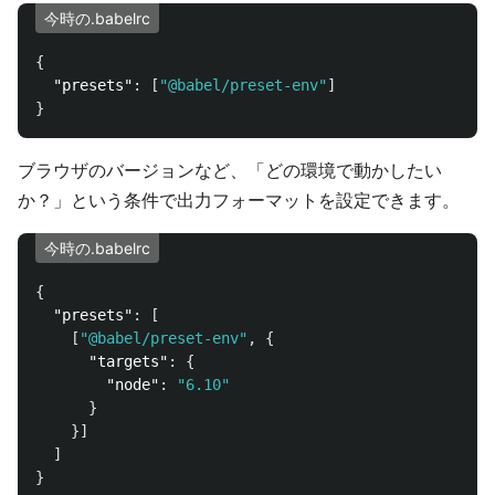
今時の.babelrc
{
"presets"
:
[
"@babel/preset-env"
]
}
ブラウザのバージョンなど、「どの環境で動かしたい
か？」という条件で出力フォーマットを設定できます。
今時の.babelrc
{
"presets"
:
[
[
"@babel/preset-env"
,
{
"targets"
:
{
"node"
:
"6.10"
}
}]
]
}