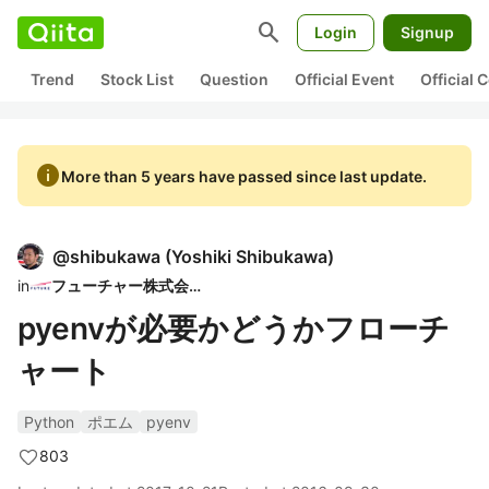
search
Login
Signup
Trend
Stock List
Question
Official Event
Official
info
More than 5 years have passed since last update.
@
shibukawa
(
Yoshiki Shibukawa
)
in
フューチャー株式会社
pyenvが必要かどうかフローチ
ャート
Python
ポエム
pyenv
803