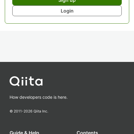
Login
How developers code is here.
© 2011-
2026
Qiita Inc.
Guide & Help
Contents