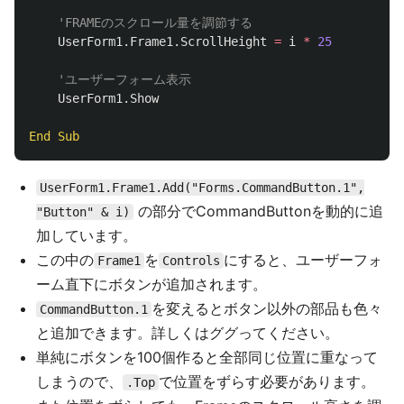
'FRAMEのスクロール量を調節する
UserForm1
.
Frame1
.
ScrollHeight
=
i
*
25
'ユーザーフォーム表示
UserForm1
.
Show
End
Sub
UserForm1.Frame1.Add("Forms.CommandButton.1",
の部分でCommandButtonを動的に追
"Button" & i)
加しています。
この中の
を
にすると、ユーザーフォ
Frame1
Controls
ーム直下にボタンが追加されます。
を変えるとボタン以外の部品も色々
CommandButton.1
と追加できます。詳しくはググってください。
単純にボタンを100個作ると全部同じ位置に重なって
しまうので、
で位置をずらす必要があります。
.Top