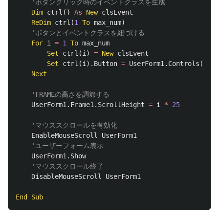
'ボタンクリック時のイベントクラスを生成
Dim
ctrl
()
As
New
clsEvent
ReDim
ctrl
(
1
To
max_num
)
'ボタンとイベントクラスを紐づける
For
i
=
1
To
max_num
Set
ctrl
(
i
)
=
New
clsEvent
Set
ctrl
(
i
).
Button
=
UserForm1
.
Controls
(
"But
Next
'FRAMEの高さを調節する
UserForm1
.
Frame1
.
ScrollHeight
=
i
*
25
'マウススクロールを有効化
EnableMouseScroll
UserForm1
'ユーザーフォーム表示
UserForm1
.
Show
'マウススクロール終了
DisableMouseScroll
UserForm1
End
Sub