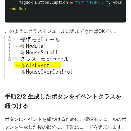
MsgBox
Button
.
Caption
&
"が押されました"
,
vbInfor
End
Sub
このようにクラスモジュールに追加できればOKです。
手順2/2 生成したボタンをイベントクラスを
紐づける
ボタンにイベントを紐づけるために、標準モジュールのボ
タンを生成した後の部分に、下記のコードを追加します。