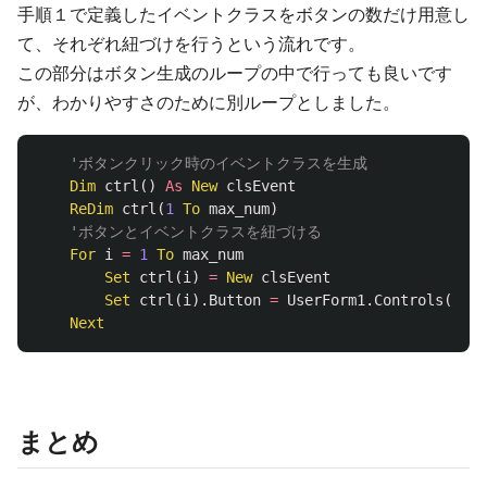
手順１で定義したイベントクラスをボタンの数だけ用意し
て、それぞれ紐づけを行うという流れです。
この部分はボタン生成のループの中で行っても良いです
が、わかりやすさのために別ループとしました。
'ボタンクリック時のイベントクラスを生成
Dim
ctrl
()
As
New
clsEvent
ReDim
ctrl
(
1
To
max_num
)
'ボタンとイベントクラスを紐づける
For
i
=
1
To
max_num
Set
ctrl
(
i
)
=
New
clsEvent
Set
ctrl
(
i
).
Button
=
UserForm1
.
Controls
(
"But
Next
まとめ