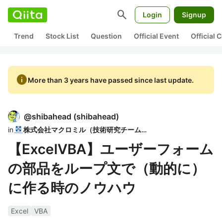
search
Login
Signup
Trend
Stock List
Question
Official Event
Official
info
More than 3 years have passed since last update.
@
shibahead
(
shibahead
)
in
株式会社マクロミル（技術研究チーム）
【ExcelVBA】ユーザーフォーム
の部品をループ文で（動的に）
に作る時のノウハウ
Excel
VBA