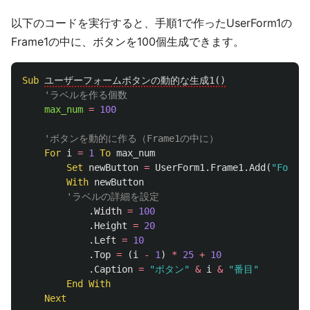
以下のコードを実行すると、手順1で作ったUserForm1の
Frame1の中に、ボタンを100個生成できます。
Sub
ユーザーフォームボタンの動的な生成1()
'ラベルを作る個数
max_num
=
100
'ボタンを動的に作る（Frame1の中に）
For
i
=
1
To
max_num
Set
newButton
=
UserForm1
.
Frame1
.
Add
(
"Forms.
With
newButton
'ラベルの詳細を設定
.
Width
=
100
.
Height
=
20
.
Left
=
10
.
Top
=
(
i
-
1
)
*
25
+
10
.
Caption
=
"ボタン"
&
i
&
"番目"
End
With
Next