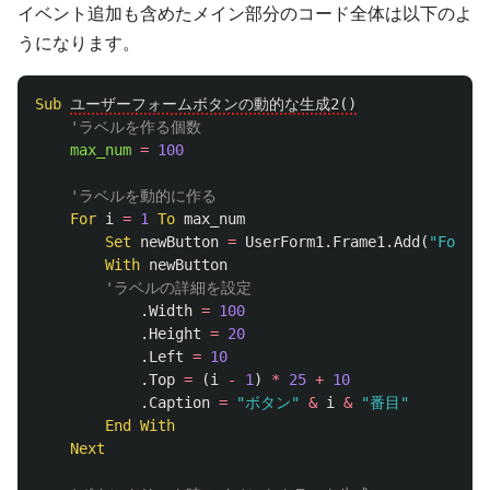
イベント追加も含めたメイン部分のコード全体は以下のよ
うになります。
Sub
ユーザーフォームボタンの動的な生成2()
'ラベルを作る個数
max_num
=
100
'ラベルを動的に作る
For
i
=
1
To
max_num
Set
newButton
=
UserForm1
.
Frame1
.
Add
(
"Forms.
With
newButton
'ラベルの詳細を設定
.
Width
=
100
.
Height
=
20
.
Left
=
10
.
Top
=
(
i
-
1
)
*
25
+
10
.
Caption
=
"ボタン"
&
i
&
"番目"
End
With
Next