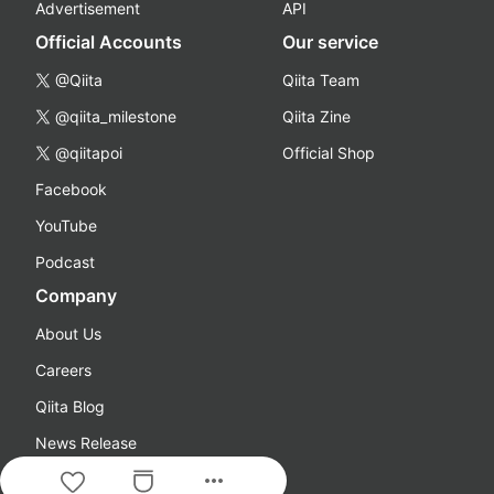
Advertisement
API
Official Accounts
Our service
@Qiita
Qiita Team
@qiita_milestone
Qiita Zine
@qiitapoi
Official Shop
Facebook
YouTube
Podcast
Company
About Us
Careers
Qiita Blog
News Release
more_horiz