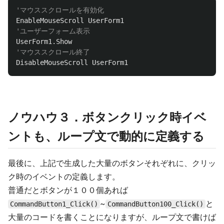
'マウススクロールを有効化
EnableMouseScroll
UserForm1
'ユーザーフォーム表示
UserForm1
.
Show
'マウススクロール終了
DisableMouseScroll
UserForm1
ノウハウ３．ボタンクリック時イベ
ントも、ループ文で動的に定義する
最後に、上記で生成した大量のボタンそれぞれに、クリッ
ク時のイベントの定義します。
普通だとボタンが１００個あれば
~
と
CommandButton1_Click()
CommandButton100_Click()
大量のコードを書くことになりますが、ループ文で書けば