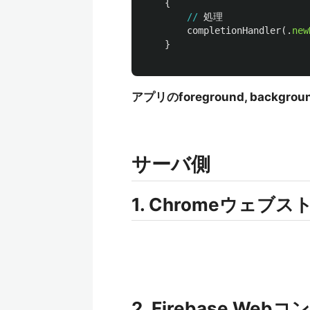
{
//
処理
completionHandler
(.
new
}
アプリのforeground, bac
サーバ側
1. Chromeウェブ
2. Firebase 