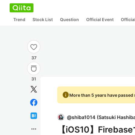
Trend
Stock List
Question
Official Event
Offici
37
31
info
More than 5 years have passed s
@
shiba1014
(
Satsuki Hashib
【iOS10】Fire
more_horiz