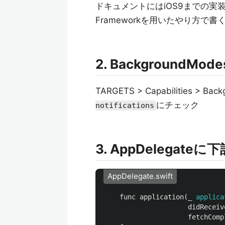
ドキュメントにはiOS9までの実装方法
Frameworkを用いたやり方で書
2. BackgroundMo
TARGETS > Capabilities > Bac
にチェック
notifications
3. AppDelegat
AppDelegate.swift
func
application
(
_
applica
didReceiv
fetchComp