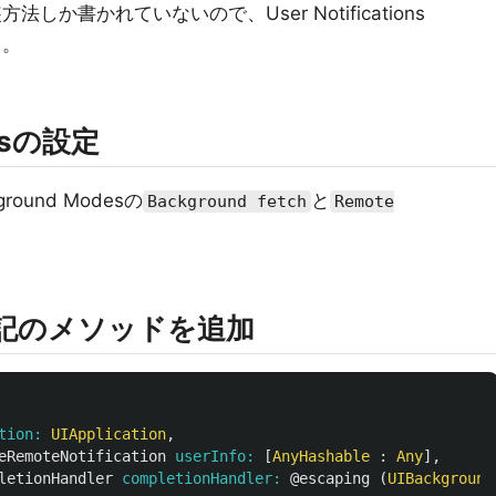
しか書かれていないので、User Notifications
く。
desの設定
kground Modesの
と
Background fetch
Remote
eに下記のメソッドを追加
tion: 
UIApplication
,
eRemoteNotification
userInfo: 
[
AnyHashable
:
Any
],
letionHandler
completionHandler: 
@escaping
(
UIBackground