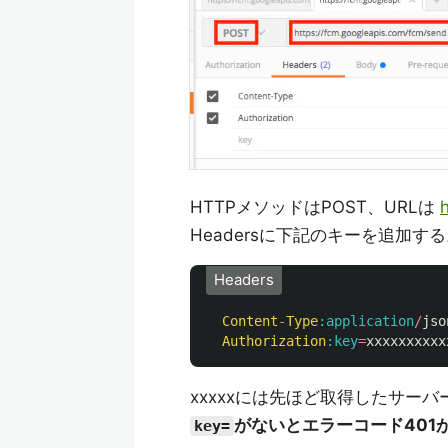
HTTPメソッドはPOST、URLは
Headersに下記のキーを追加す
Headers
Content
-
Type
:application
/
jso
Authorization
:key
=
xxxxxxxxxx
xxxxxには先ほど取得したサー
がないとエラーコード401
key=