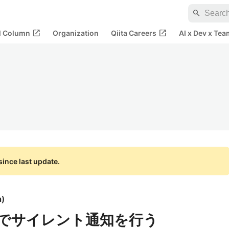
search
open_in_new
open_in_new
al Column
Organization
Qiita Careers
AI x Dev x Tea
ince last update.
a
)
baseでサイレント通知を行う