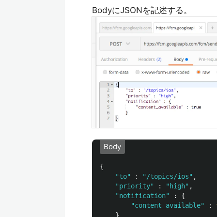
BodyにJSONを記述する。
Body
{
"to"
:
"/topics/ios"
,
"priority"
:
"high"
,
"notification"
:
{
"content_available"
:
}