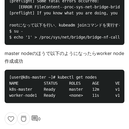
[preflight] Some fatal errors occurred:

	[ERROR FileContent--proc-sys-net-bridge-bridge-nf-call-iptables]: /proc/sys/net/bridge/bridge-nf-call-iptables contents are not set to 1

[preflight] If you know what you are doing, you can 
rootになって以下を行い、kubeadm joinコマンドを実行する

$ su -

master nodeのほうで以下のようになったらworker node
作成成功
[user@k8s-master ~]# kubectl get nodes

NAME           STATUS     ROLES     AGE       VERSIO
k8s-master     Ready      master    12m       v1.9.0

comment
0