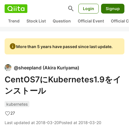
search
Login
Signup
Trend
Stock List
Question
Official Event
Official
info
More than 5 years have passed since last update.
@
sheepland
(
Akira Kuriyama
)
CentOS7にKubernetes1.9をイ
ンストール
kubernetes
27
Last updated at
2018-03-20
Posted at
2018-03-20