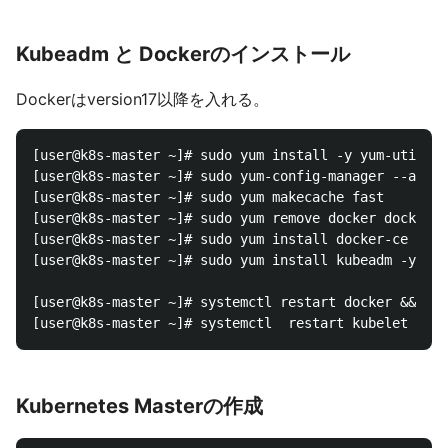
Kubeadm と Dockerのインストール
Dockerはversion17以降を入れる。
[user@k8s-master ~]# sudo yum install -y yum-utils d
[user@k8s-master ~]# sudo yum-config-manager --add-r
[user@k8s-master ~]# sudo yum makecache fast

[user@k8s-master ~]# sudo yum remove docker docker-c
[user@k8s-master ~]# sudo yum install docker-ce

[user@k8s-master ~]# sudo yum install kubeadm -y

[user@k8s-master ~]# systemctl restart docker && sys
Kubernetes Masterの作成