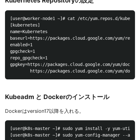
Kubernetes Repositoryの設定
[user@worker-node1 ~]# cat /etc/yum.repos.d/kubernet
[kubernetes]

name=Kubernetes

baseurl=https://packages.cloud.google.com/yum/repos/
enabled=1

gpgcheck=1

repo_gpgcheck=1

gpgkey=https://packages.cloud.google.com/yum/doc/yum
Kubeadm と Dockerのインストール
Dockerはversion17以降を入れる。
[user@k8s-master ~]# sudo yum install -y yum-utils d
[user@k8s-master ~]# sudo yum-config-manager --add-r