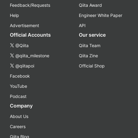
Feedback/Requests
Qiita Award
Help
Engineer White Paper
Advertisement
API
Official Accounts
Our service
@Qiita
Qiita Team
@qiita_milestone
Qiita Zine
@qiitapoi
Official Shop
Facebook
YouTube
Podcast
Company
About Us
Careers
Qiita Blog