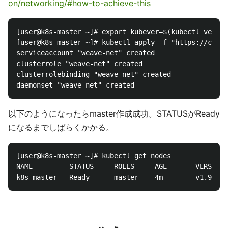
on/networking/#how-to-achieve-this
[user@k8s-master ~]# export kubever=$(kubectl versio
[user@k8s-master ~]# kubectl apply -f "https://cloud
serviceaccount "weave-net" created

clusterrole "weave-net" created

clusterrolebinding "weave-net" created

以下のようになったらmaster作成成功。STATUSがReady
になるまでしばらくかかる。
[user@k8s-master ~]# kubectl get nodes

NAME         STATUS     ROLES     AGE       VERSION
