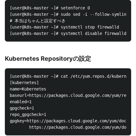
[user@k8s-master ~]# setenforce 0

[user@k8s-master ~]# sudo sed -i --follow-symlinks '
# 本当はちゃんと設定すべき

[user@k8s-master ~]# systemctl stop firewalld

Kubernetes Repositoryの設定
[user@k8s-master ~]# cat /etc/yum.repos.d/kubernetes
[kubernetes]

name=Kubernetes

baseurl=https://packages.cloud.google.com/yum/repos/
enabled=1

gpgcheck=1

repo_gpgcheck=1

gpgkey=https://packages.cloud.google.com/yum/doc/yum