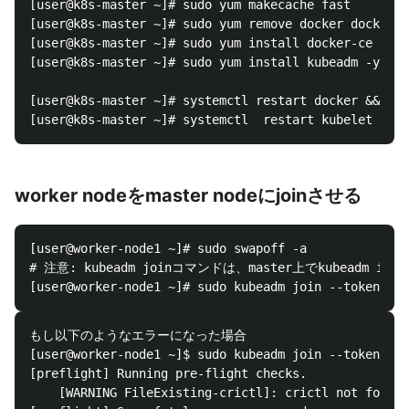
[user@k8s-master ~]# sudo yum makecache fast

[user@k8s-master ~]# sudo yum remove docker docker-c
[user@k8s-master ~]# sudo yum install docker-ce

[user@k8s-master ~]# sudo yum install kubeadm -y

[user@k8s-master ~]# systemctl restart docker && sys
worker nodeをmaster nodeにjoinさせる
[user@worker-node1 ~]# sudo swapoff -a

# 注意: kubeadm joinコマンドは、master上でkubeadm
もし以下のようなエラーになった場合

[user@worker-node1 ~]$ sudo kubeadm join --token 360
[preflight] Running pre-flight checks.

	[WARNING FileExisting-crictl]: crictl not found in system path
