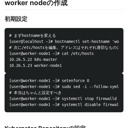
worker nodeの作成
初期設定
# まずhostnameを変える

[user@localhost ~]# hostnamectl set-hostname 'worker
# 次に/etc/hostsを編集。アドレスはそれぞれ適切なものに変
[user@worker-node1 ~]# cat /etc/hosts

10.26.5.22 k8s-master

[user@worker-node1 ~]# setenforce 0

[user@worker-node1 ~]# sudo sed -i --follow-symlinks
# 本当はちゃんと設定すべき

[user@worker-node1 ~]# systemctl stop firewalld
