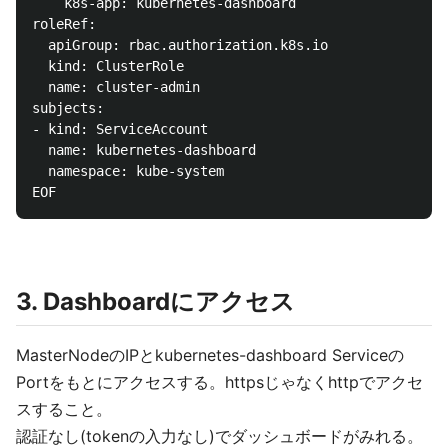
    k8s-app: kubernetes-dashboard

roleRef:

  apiGroup: rbac.authorization.k8s.io

  kind: ClusterRole

  name: cluster-admin

subjects:

- kind: ServiceAccount

  name: kubernetes-dashboard

  namespace: kube-system

3. Dashboardにアクセス
MasterNodeのIPとkubernetes-dashboard Serviceの
Portをもとにアクセスする。httpsじゃなくhttpでアクセ
スすること。
認証なし(tokenの入力なし)でダッシュボードがみれる。