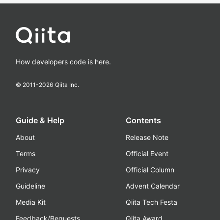
How developers code is here.
© 2011-
2026
Qiita Inc.
Guide & Help
Contents
About
Release Note
Terms
Official Event
Privacy
Official Column
Guideline
Advent Calendar
Media Kit
Qiita Tech Festa
Feedback/Requests
Qiita Award