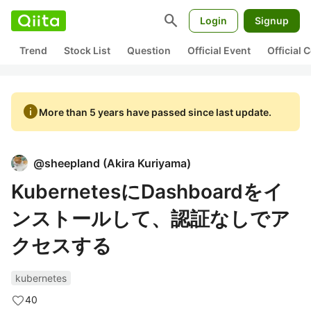
search
Login
Signup
Trend
Stock List
Question
Official Event
Official
info
More than 5 years have passed since last update.
@
sheepland
(
Akira Kuriyama
)
KubernetesにDashboardをイ
ンストールして、認証なしでア
クセスする
kubernetes
40