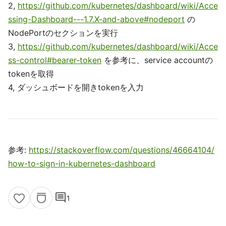
2,
https://github.com/kubernetes/dashboard/wiki/Acce
ssing-Dashboard---1.7.X-and-above#nodeport
の
NodePortのセクションを実行
3,
https://github.com/kubernetes/dashboard/wiki/Acce
ss-control#bearer-token
を参考に、service accountの
tokenを取得
4, ダッシュボードを開きtokenを入力
参考:
https://stackoverflow.com/questions/46664104/
how-to-sign-in-kubernetes-dashboard
comment
1