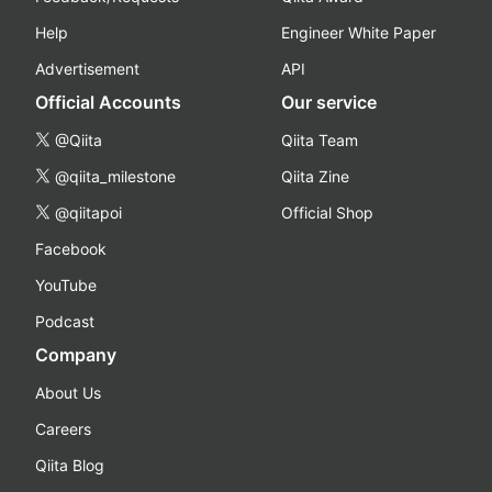
Help
Engineer White Paper
Advertisement
API
Official Accounts
Our service
@Qiita
Qiita Team
@qiita_milestone
Qiita Zine
@qiitapoi
Official Shop
Facebook
YouTube
Podcast
Company
About Us
Careers
Qiita Blog