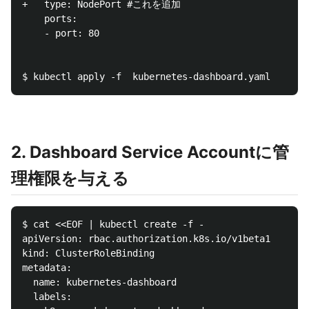
+   type: NodePort #これを追加

    ports:

    - port: 80

2. Dashboard Service Accountに管
理権限を与える
$ cat <<EOF | kubectl create -f -

apiVersion: rbac.authorization.k8s.io/v1beta1

kind: ClusterRoleBinding

metadata:

  name: kubernetes-dashboard

  labels:
