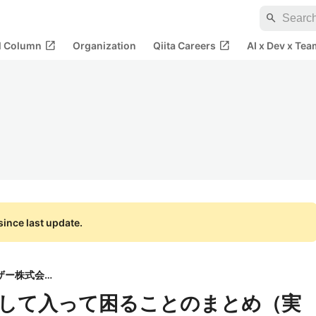
search
open_in_new
open_in_new
al Column
Organization
Qiita Careers
AI x Dev x Tea
ince last update.
バイザー株式会社
して入って困ることのまとめ（実