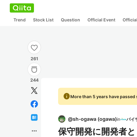
Trend
Stock List
Question
Official Event
Offici
261
244
info
More than 5 years have passed s
@
sh-ogawa
(
ogawa
)
in
保守開発に開発者と
more_horiz