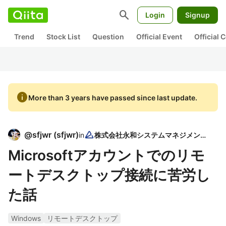
search
Login
Signup
Trend
Stock List
Question
Official Event
Official
info
More than 3 years have passed since last update.
@
sfjwr
(
sfjwr
)
in
株式会社永和システムマネジメント
Microsoftアカウントでのリモ
ートデスクトップ接続に苦労し
た話
Windows
リモートデスクトップ