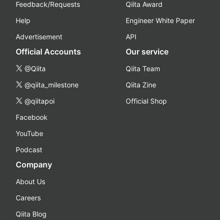
Feedback/Requests
Qiita Award
Help
Engineer White Paper
Advertisement
API
Official Accounts
Our service
@Qiita
Qiita Team
@qiita_milestone
Qiita Zine
@qiitapoi
Official Shop
Facebook
YouTube
Podcast
Company
About Us
Careers
Qiita Blog