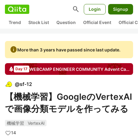
search
Login
Signup
Trend
Stock List
Question
Official Event
Official
info
More than 3 years have passed since last update.
WEBCAMP ENGINEER COMMUNITY
Advent Calendar
Day 17
@
sf-12
【機械学習】GoogleのVertexAI
で画像分類モデルを作ってみる
機械学習
VertexAI
14