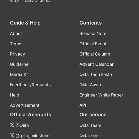
© 2011-
2026
Qiita Inc.
Guide & Help
Contents
About
Release Note
Terms
Official Event
Privacy
Official Column
Guideline
Advent Calendar
Media Kit
Qiita Tech Festa
Feedback/Requests
Qiita Award
Help
Engineer White Paper
Advertisement
API
Official Accounts
Our service
@Qiita
Qiita Team
@qiita_milestone
Qiita Zine