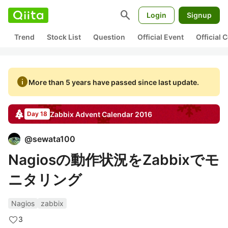
search
Login
Signup
Trend
Stock List
Question
Official Event
Official
info
More than 5 years have passed since last update.
Zabbix
Advent Calendar
2016
Day 18
@
sewata100
Nagiosの動作状況をZabbixでモ
ニタリング
Nagios
zabbix
3