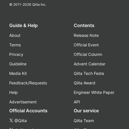
© 2011-
2026
Qiita Inc.
Guide & Help
Contents
About
Release Note
Terms
Official Event
Privacy
Official Column
Guideline
Advent Calendar
Media Kit
Qiita Tech Festa
Feedback/Requests
Qiita Award
Help
Engineer White Paper
Advertisement
API
Official Accounts
Our service
@Qiita
Qiita Team