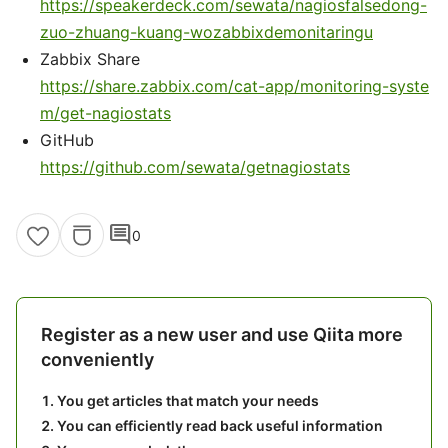
https://speakerdeck.com/sewata/nagiosfalsedong-
zuo-zhuang-kuang-wozabbixdemonitaringu
Zabbix Share
https://share.zabbix.com/cat-app/monitoring-syste
m/get-nagiostats
GitHub
https://github.com/sewata/getnagiostats
comment
0
Register as a new user and use Qiita more
conveniently
You get articles that match your needs
You can efficiently read back useful information