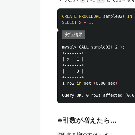
CREATE
PROCEDURE
sample02
(
IN
SELECT
x
+
1
;
実行結果
mysql> CALL sample02
(
 2 
)
;
+-------+

| x + 1 |

+-------+

|     3 |

+-------+

1 row 
in 
set
(
0.00 sec
)
Query OK, 0 rows affected 
(
0.0
※引数が増えたら...
句を増やすだけだよ。