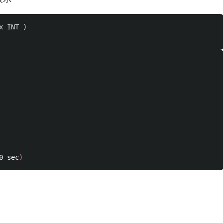
x
INT
)
0 sec
)