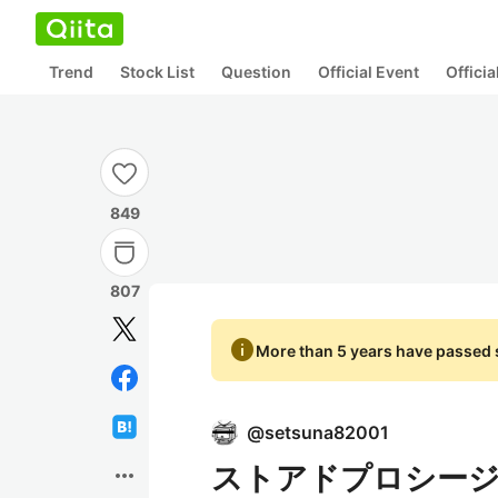
Trend
Stock List
Question
Official Event
Offici
849
807
info
More than 5 years have passed s
@
setsuna82001
ストアドプロシー
more_horiz