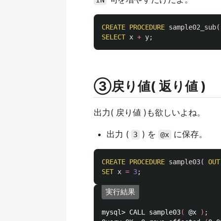
IN
CREATE
PROCEDURE
sample02_sub
(
SELECT
x
+
y
;
③戻り値( 返り値 )
出力( 戻り値 )も欲しいよね。
出力 (
) を
に保存。
3
@x
CREATE
PROCEDURE
sample03
(
OUT
SET
x
=
3
;
実行結果
mysql> CALL sample03
(
 @x 
)
;