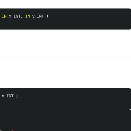
IN
x
INT
,
IN
y
INT
)
x
INT
)