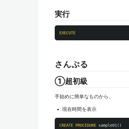
実行
EXECUTE
さんぷる
①超初級
手始めに簡単なものから。
現在時間を表示
CREATE
PROCEDURE
sample01
()