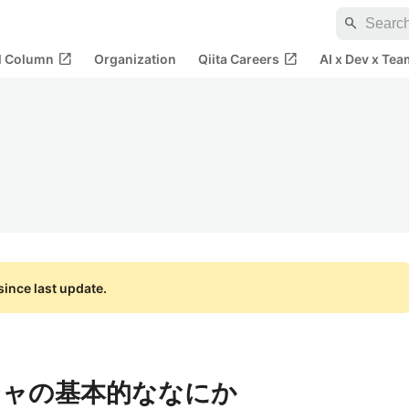
search
open_in_new
open_in_new
al Column
Organization
Qiita Careers
AI x Dev x Tea
ince last update.
ジャの基本的ななにか