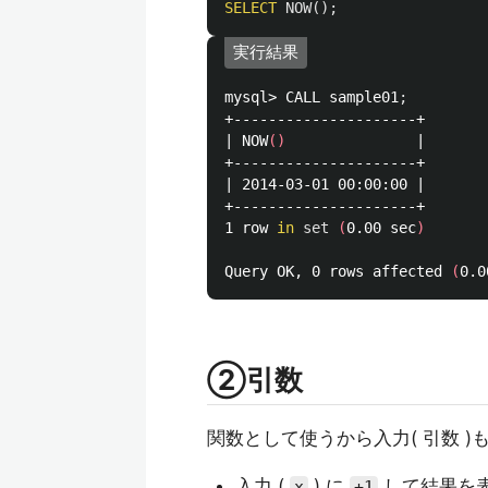
SELECT
NOW
();
実行結果
mysql> CALL sample01
;
+---------------------+

| NOW
()
               |

+---------------------+

| 2014-03-01 00:00:00 |

+---------------------+

1 row 
in 
set
(
0.00 sec
)
Query OK, 0 rows affected 
(
0.0
②引数
関数として使うから入力( 引数 )
入力 (
) に
して結果を
x
+1