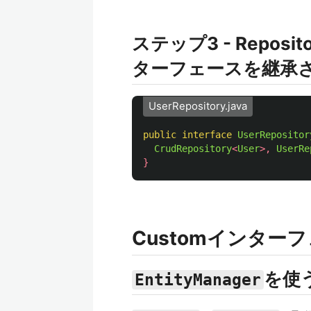
ステップ3 - Repos
ターフェースを継承
UserRepository.java
public
interface
UserRepositor
CrudRepository
<
User
>,
UserRe
}
Customインター
を使
EntityManager