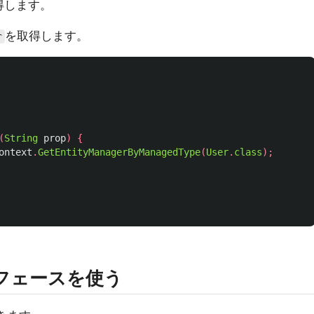
得します。
を取得します。
r
(
String
prop
)
{
ontext
.
GetEntityManagerByManagedType
(
User
.
class
);
ターフェースを使う