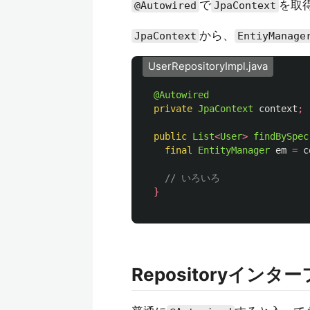
で
を取
@Autowired
JpaContext
から、
JpaContext
EntiyManage
UserRepositoryImpl.java
@Autowired
private
JpaContext
context
;
public
List
<
User
>
findBySpec
final
EntityManager
em
=
c
// いろいろ
}
Repositoryイン