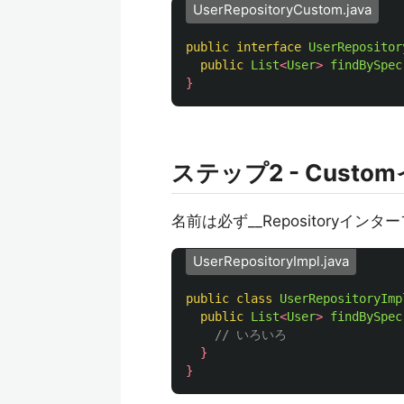
UserRepositoryCustom.java
public
interface
UserRepositor
public
List
<
User
>
findBySpec
}
ステップ2 - Cus
名前は必ず__Repositoryインター
UserRepositoryImpl.java
public
class
UserRepositoryImp
public
List
<
User
>
findBySpec
// いろいろ
}
}