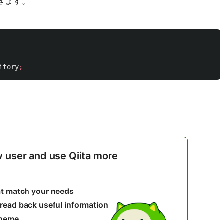
きます。
itory
;
w user and use Qiita more
hat match your needs
 read back useful information
theme