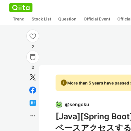
Trend
Stock List
Question
Official Event
Offici
2
2
info
More than 5 years have passed s
@
sengoku
[Java][Spring
more_horiz
ベースアクセスする - N