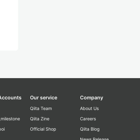
 Accounts
Our service
Company
Qiita Team
About Us
_milestone
Qiita Zine
Careers
poi
Official Shop
Qiita Blog
k
News Release