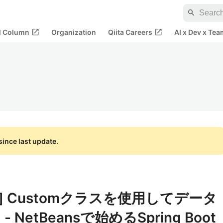
search
open_in_new
open_in_new
al Column
Organization
Qiita Careers
AI x Dev x Tea
ince last update.
 Boot] Customクラスを使用してデータ
etBeansで始めるSpring Boot