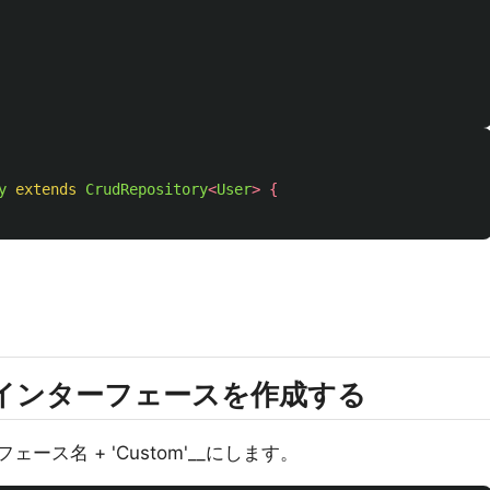
y
extends
CrudRepository
<
User
>
{
tomインターフェースを作成する
フェース名 + 'Custom'__にします。