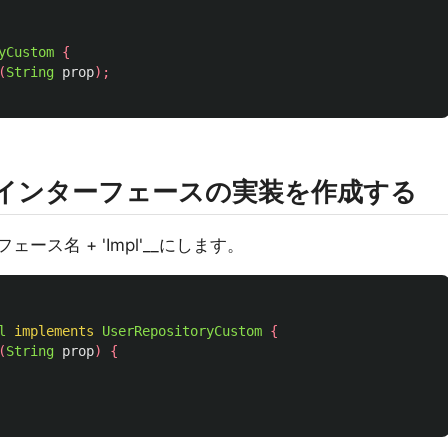
yCustom
{
(
String
prop
);
tomインターフェースの実装を作成する
フェース名 + 'Impl'__にします。
l
implements
UserRepositoryCustom
{
(
String
prop
)
{