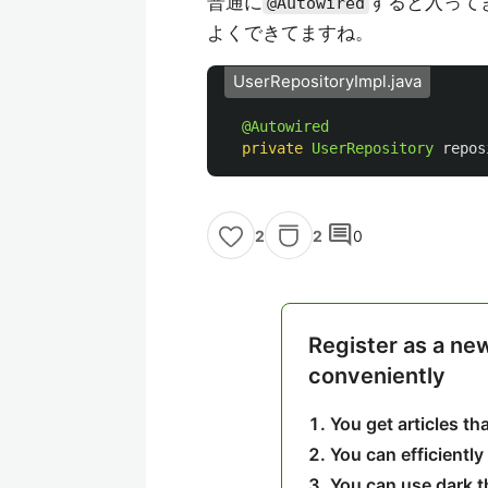
普通に
すると入って
@Autowired
よくできてますね。
UserRepositoryImpl.java
@Autowired
private
UserRepository
repos
comment
2
0
2
Register as a ne
conveniently
You get articles t
You can efficiently
You can use dark 