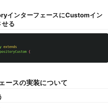
itoryインターフェースにCustomイン
させる
y
extends
positoryCustom
{
フェースの実装について
う