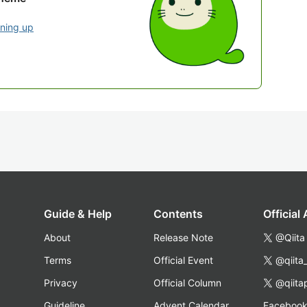
gning up
Guide & Help
Contents
Official
About
Release Note
@Qiita
Terms
Official Event
@qiita
Privacy
Official Column
@qiita
Guideline
Advent Calendar
Faceboo