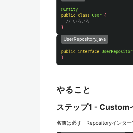
@Entity
public
class
User
{
// いろいろ
}
UserRepository.java
public
interface
UserRepositor
}
やること
ステップ1 - Cus
名前は必ず__Repositoryインター