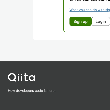
What you can do with si
Sign up
Login
How developers code is here.