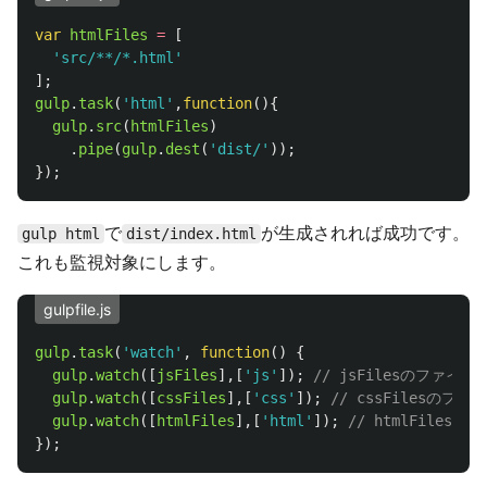
var
htmlFiles
=
[
'
src/**/*.html
'
];
gulp
.
task
(
'
html
'
,
function
(){
gulp
.
src
(
htmlFiles
)
.
pipe
(
gulp
.
dest
(
'
dist/
'
));
});
で
が生成されれば成功です。
gulp html
dist/index.html
これも監視対象にします。
gulpfile.js
gulp
.
task
(
'
watch
'
,
function
()
{
gulp
.
watch
([
jsFiles
],[
'
js
'
]);
// jsFilesのファ
gulp
.
watch
([
cssFiles
],[
'
css
'
]);
// cssFilesの
gulp
.
watch
([
htmlFiles
],[
'
html
'
]);
// htmlFile
});