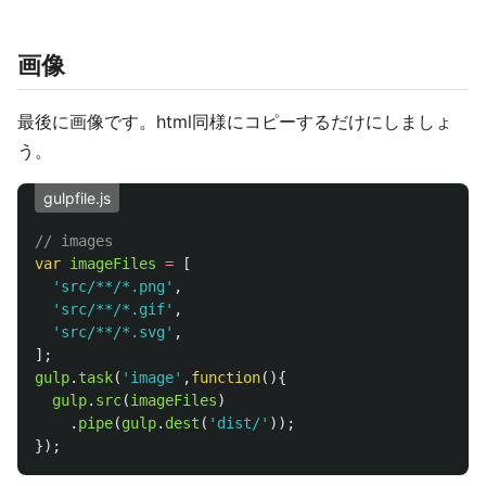
画像
最後に画像です。html同様にコピーするだけにしましょ
う。
gulpfile.js
// images
var
imageFiles
=
[
'
src/**/*.png
'
,
'
src/**/*.gif
'
,
'
src/**/*.svg
'
,
];
gulp
.
task
(
'
image
'
,
function
(){
gulp
.
src
(
imageFiles
)
.
pipe
(
gulp
.
dest
(
'
dist/
'
));
});