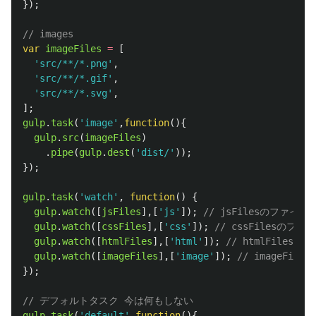
});
// images
var
imageFiles
=
[
'
src/**/*.png
'
,
'
src/**/*.gif
'
,
'
src/**/*.svg
'
,
];
gulp
.
task
(
'
image
'
,
function
(){
gulp
.
src
(
imageFiles
)
.
pipe
(
gulp
.
dest
(
'
dist/
'
));
});
gulp
.
task
(
'
watch
'
,
function
()
{
gulp
.
watch
([
jsFiles
],[
'
js
'
]);
// jsFilesのファ
gulp
.
watch
([
cssFiles
],[
'
css
'
]);
// cssFilesの
gulp
.
watch
([
htmlFiles
],[
'
html
'
]);
// htmlFile
gulp
.
watch
([
imageFiles
],[
'
image
'
]);
// imageF
});
// デフォルトタスク 今は何もしない
gulp
.
task
(
'
default
'
,
function
(){