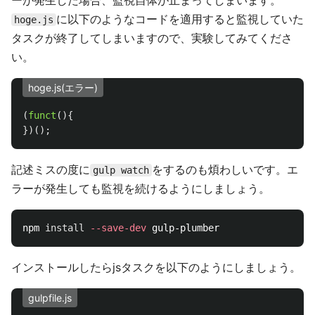
ーが発生した場合、監視自体が止まってしまいます。
に以下のようなコードを適用すると監視していた
hoge.js
タスクが終了してしまいますので、実験してみてくださ
い。
hoge.js(エラー)
(
funct
(){
})();
記述ミスの度に
をするのも煩わしいです。エ
gulp watch
ラーが発生しても監視を続けるようにしましょう。
npm 
install
--save-dev
インストールしたらjsタスクを以下のようにしましょう。
gulpfile.js