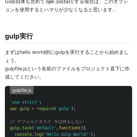
Gulp自体も含めて
する場合は、このオプシ
npm install
ョンを使用するとハマりが少なくなると思います。
gulp実行
まずはhello world的にgulpを実行することから始めまし
ょう。
gulpfile.jsという名前のファイルをプロジェクト直下に作
成してください。
gulpfile.js
'
use strict
'
;
var
gulp
=
require
(
'
gulp
'
);
// デフォルトタスク 今は何もしない
gulp
.
task
(
'
default
'
,
function
(){
console
.
log
(
'
Hello Gulp World!
'
);