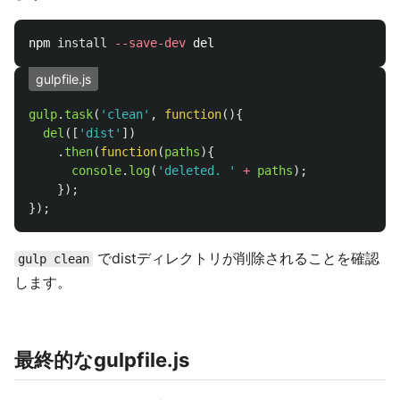
npm 
install
--save-dev
gulpfile.js
gulp
.
task
(
'
clean
'
,
function
(){
del
([
'
dist
'
])
.
then
(
function
(
paths
){
console
.
log
(
'
deleted. 
'
+
paths
);
});
});
でdistディレクトリが削除されることを確認
gulp clean
します。
最終的なgulpfile.js