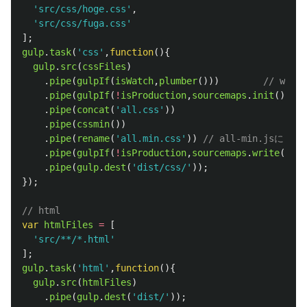
'
src/css/hoge.css
'
,
'
src/css/fuga.css
'
];
gulp
.
task
(
'
css
'
,
function
(){
gulp
.
src
(
cssFiles
)
.
pipe
(
gulpIf
(
isWatch
,
plumber
()))
// wa
.
pipe
(
gulpIf
(
!
isProduction
,
sourcemaps
.
init
()))
.
pipe
(
concat
(
'
all.css
'
))
.
pipe
(
cssmin
())
.
pipe
(
rename
(
'
all.min.css
'
))
// all-min.jsにリ
.
pipe
(
gulpIf
(
!
isProduction
,
sourcemaps
.
write
(
'
./
'
.
pipe
(
gulp
.
dest
(
'
dist/css/
'
));
});
// html
var
htmlFiles
=
[
'
src/**/*.html
'
];
gulp
.
task
(
'
html
'
,
function
(){
gulp
.
src
(
htmlFiles
)
.
pipe
(
gulp
.
dest
(
'
dist/
'
));