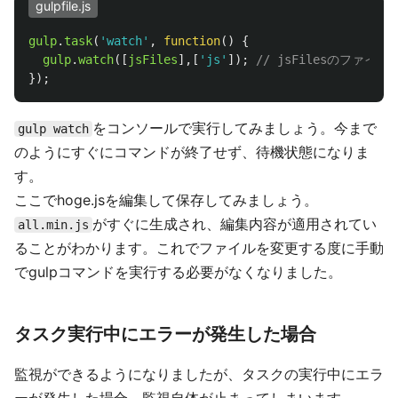
gulpfile.js
gulp
.
task
(
'
watch
'
,
function
()
{
gulp
.
watch
([
jsFiles
],[
'
js
'
]);
// jsFilesのファ
});
をコンソールで実行してみましょう。今まで
gulp watch
のようにすぐにコマンドが終了せず、待機状態になりま
す。
ここでhoge.jsを編集して保存してみましょう。
がすぐに生成され、編集内容が適用されてい
all.min.js
ることがわかります。これでファイルを変更する度に手動
でgulpコマンドを実行する必要がなくなりました。
タスク実行中にエラーが発生した場合
監視ができるようになりましたが、タスクの実行中にエラ