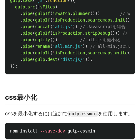
gulp
.
task
(
'
js
'
,
function
(){
gulp
.
src
(
jsFiles
)
.
pipe
(
gulpIf
(
isWatch
,
plumber
()))
// wa
.
pipe
(
gulpIf
(
!
isProduction
,
sourcemaps
.
init
()))
.
pipe
(
concat
(
'
all.js
'
))
// Javascriptを結合
.
pipe
(
gulpIf
(
isProduction
,
stripDebug
()))
// 本番
.
pipe
(
uglify
())
// all.jsを最小化
.
pipe
(
rename
(
'
all.min.js
'
))
// all-min.jsにリネ
.
pipe
(
gulpIf
(
!
isProduction
,
sourcemaps
.
write
(
'
./
'
.
pipe
(
gulp
.
dest
(
'
dist/js/
'
));
});
css最小化
cssを最小化するには追加で
を使用します。
gulp-cssmin
npm 
install
--save-dev