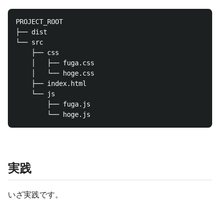
PROJECT_ROOT

├── dist

└── src

    ├── css

    │   ├── fuga.css

    │   └── hoge.css

    ├── index.html

    └── js

        ├── fuga.js

実践
いざ実践です。