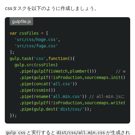
cssタスクを以下のように作成しましょう。
gulpfile.js
var
cssFiles
=
[
'
src/css/hoge.css
'
,
'
src/css/fuga.css
'
];
gulp
.
task
(
'
css
'
,
function
(){
gulp
.
src
(
cssFiles
)
.
pipe
(
gulpIf
(
isWatch
,
plumber
()))
// wa
.
pipe
(
gulpIf
(
!
isProduction
,
sourcemaps
.
init
()))
.
pipe
(
concat
(
'
all.css
'
))
.
pipe
(
cssmin
())
.
pipe
(
rename
(
'
all.min.css
'
))
// all-min.jsにリ
.
pipe
(
gulpIf
(
!
isProduction
,
sourcemaps
.
write
(
'
./
'
.
pipe
(
gulp
.
dest
(
'
dist/css/
'
));
});
と実行すると
が生成され
gulp css
dist/css/all.min.css