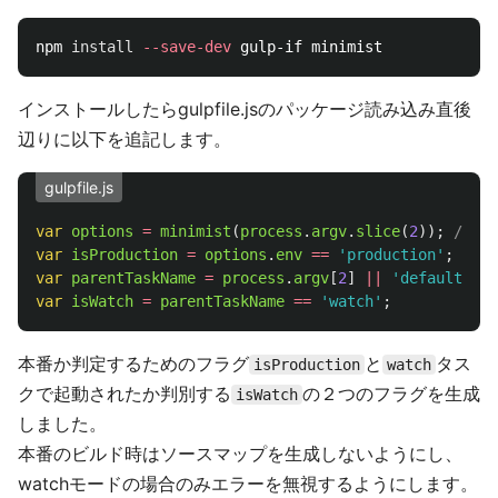
npm 
install
--save-dev
インストールしたらgulpfile.jsのパッケージ読み込み直後
辺りに以下を追記します。
gulpfile.js
var
options
=
minimist
(
process
.
argv
.
slice
(
2
));
// 
var
isProduction
=
options
.
env
==
'
production
'
;
var
parentTaskName
=
process
.
argv
[
2
]
||
'
default
'
;
var
isWatch
=
parentTaskName
==
'
watch
'
;
本番か判定するためのフラグ
と
タス
isProduction
watch
クで起動されたか判別する
の２つのフラグを生成
isWatch
しました。
本番のビルド時はソースマップを生成しないようにし、
watchモードの場合のみエラーを無視するようにします。