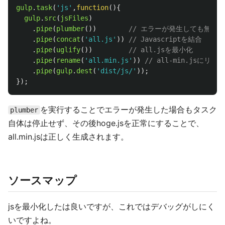
gulp
.
task
(
'
js
'
,
function
(){
gulp
.
src
(
jsFiles
)
.
pipe
(
plumber
())
// エラーが発生しても無視
.
pipe
(
concat
(
'
all.js
'
))
// Javascriptを結合
.
pipe
(
uglify
())
// all.jsを最小化
.
pipe
(
rename
(
'
all.min.js
'
))
// all-min.jsにリネ
.
pipe
(
gulp
.
dest
(
'
dist/js/
'
));
});
を実行することでエラーが発生した場合もタスク
plumber
自体は停止せず、その後hoge.jsを正常にすることで、
all.min.jsは正しく生成されます。
ソースマップ
jsを最小化したは良いですが、これではデバッグがしにく
いですよね。