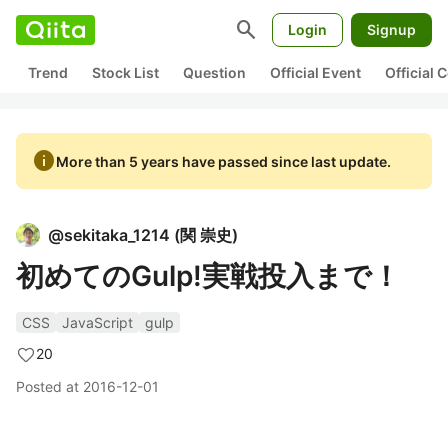
search
Login
Signup
Trend
Stock List
Question
Official Event
Official
info
More than 5 years have passed since last update.
@
sekitaka_1214
(
関 崇史
)
初めてのGulp!実戦投入まで！
CSS
JavaScript
gulp
20
Posted at
2016-12-01