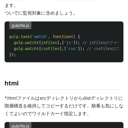
ます。
ついでに監視対象に含めましょう。
gulpfile.js
gulp
.
task
(
'
watch
'
,
function
()
{
gulp
.
watch
([
jsFiles
],[
'
js
'
]);
// jsFilesのファ
gulp
.
watch
([
cssFiles
],[
'
css
'
]);
// cssFilesの
});
html
*.htmlファイルはsrcディレクトリからdistディレクトリに
階層構造を維持してコピーするだけです。順番も気にしな
くてよいのでワイルドカード指定します。
gulpfile.js