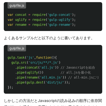
gulpfile.js
var
concat
=
require
(
'
gulp-concat
'
);
var
uglify
=
require
(
'
gulp-uglify
'
);
var
rename
=
require
(
'
gulp-rename
'
);
よくあるサンプルだと以下のように書いてあります。
gulpfile.js
gulp
.
task
(
'
js
'
,
function
(){
gulp
.
src
(
'
src/js/**/*.js
'
)
.
pipe
(
concat
(
'
all.js
'
))
// Javascriptを結合
.
pipe
(
uglify
())
// all.jsを最小化
.
pipe
(
rename
(
'
all.min.js
'
))
// all-min.jsにリネ
.
pipe
(
gulp
.
dest
(
'
dist/js/
'
));
});
しかしこの方法だとJavascriptの読み込みの順序に依存関