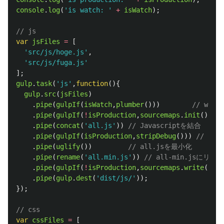
console
.
log
(
'
is watch: 
'
+
isWatch
);
// js
var
jsFiles
=
[
'
src/js/hoge.js
'
,
'
src/js/fuga.js
'
];
gulp
.
task
(
'
js
'
,
function
(){
gulp
.
src
(
jsFiles
)
.
pipe
(
gulpIf
(
isWatch
,
plumber
()))
// wa
.
pipe
(
gulpIf
(
!
isProduction
,
sourcemaps
.
init
()))
.
pipe
(
concat
(
'
all.js
'
))
// Javascriptを結合
.
pipe
(
gulpIf
(
isProduction
,
stripDebug
()))
// 本番
.
pipe
(
uglify
())
// all.jsを最小化
.
pipe
(
rename
(
'
all.min.js
'
))
// all-min.jsにリネ
.
pipe
(
gulpIf
(
!
isProduction
,
sourcemaps
.
write
(
'
./
'
.
pipe
(
gulp
.
dest
(
'
dist/js/
'
));
});
// css
var
cssFiles
=
[