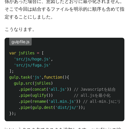
係があった場合に、意図したとおりに最小化されません。
そこで今回は結合するファイルを明示的に順序も含めて指
定することにしました。
こうなります。
gulpfile.js
var
jsFiles
=
[
'
src/js/hoge.js
'
,
'
src/js/fuga.js
'
];
gulp
.
task
(
'
js
'
,
function
(){
gulp
.
src
(
jsFiles
)
.
pipe
(
concat
(
'
all.js
'
))
// Javascriptを結合
.
pipe
(
uglify
())
// all.jsを最小化
.
pipe
(
rename
(
'
all.min.js
'
))
// all-min.jsにリネ
.
pipe
(
gulp
.
dest
(
'
dist/js/
'
));
});