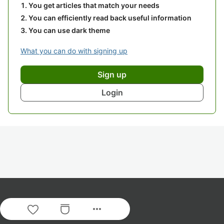
You get articles that match your needs
You can efficiently read back useful information
You can use dark theme
What you can do with signing up
Sign up
Login
more_horiz