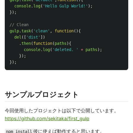
console
.
log
(
'
Hello Gulp World!
'
);
});
// Clean
gulp
.
task
(
'
clean
'
,
function
(){
del
([
'
dist
'
])
.
then
(
function
(
paths
){
console
.
log
(
'
deleted. 
'
+
paths
);
});
});
サンプルプロジェクト
今回使用したプロジェクトは以下で公開しています。
https://github.com/sekitaka/first_gulp
後に使えば動作すると思います。
npm install