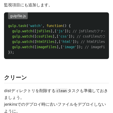
監視項目にも追加します。
gulpfile.js
gulp
.
task
(
'
watch
'
,
function
()
{
gulp
.
watch
([
jsFiles
],[
'
js
'
]);
// jsFilesのファ
gulp
.
watch
([
cssFiles
],[
'
css
'
]);
// cssFilesの
gulp
.
watch
([
htmlFiles
],[
'
html
'
]);
// htmlFile
gulp
.
watch
([
imageFiles
],[
'
image
'
]);
// imageF
});
クリーン
distディレクトリを削除する
タスクも準備しておき
clean
ましょう。
jenkinsでのデプロイ時に古いファイルをデプロイしない
ように。