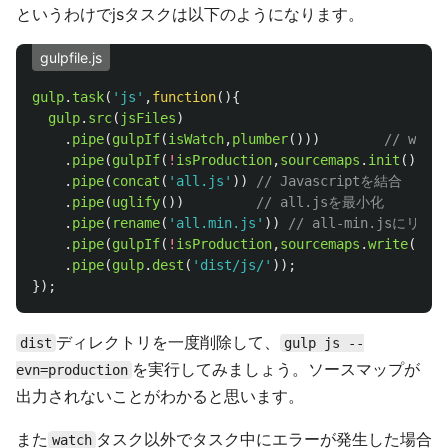
というわけでjsタスクは以下のようになります。
gulpfile.js
gulp
.
task
(
'
js
'
,
function
(){
gulp
.
src
(
jsFiles
)
.
pipe
(
gulpIf
(
isWatch
,
plumber
()))
// wa
.
pipe
(
gulpIf
(
!
isProduction
,
sourcemaps
.
init
()))
.
pipe
(
concat
(
'
all.js
'
))
// Javascriptを結合
.
pipe
(
uglify
())
// all.jsを最小化
.
pipe
(
rename
(
'
all.min.js
'
))
// all-min.jsにリネ
.
pipe
(
gulpIf
(
!
isProduction
,
sourcemaps
.
write
(
'
./
'
.
pipe
(
gulp
.
dest
(
'
dist/js/
'
));
});
ディレクトリを一度削除して、
dist
gulp js --
を実行してみましょう。ソースマップが
evn=production
出力されないことがわかると思います。
また
タスク以外でタスク中にエラーが発生した場合
watch