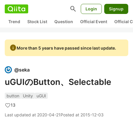
search
Login
Signup
Trend
Stock List
Question
Official Event
Official
info
More than 5 years have passed since last update.
@
seka
uGUIのButton、Selectable
button
Unity
uGUI
13
Last updated at
2020-04-21
Posted at
2015-12-03