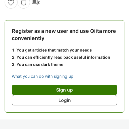
comment
0
Register as a new user and use Qiita more
conveniently
You get articles that match your needs
You can efficiently read back useful information
You can use dark theme
What you can do with signing up
Sign up
Login