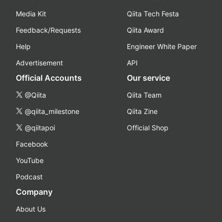
Media Kit
Qiita Tech Festa
Feedback/Requests
Qiita Award
Help
Engineer White Paper
Advertisement
API
Official Accounts
Our service
@Qiita
Qiita Team
@qiita_milestone
Qiita Zine
@qiitapoi
Official Shop
Facebook
YouTube
Podcast
Company
About Us