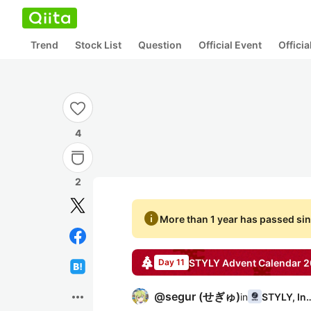
Trend
Stock List
Question
Official Event
Offici
4
2
info
More than 1 year has passed sin
STYLY
Advent Calendar
2
Day 11
more_horiz
@
segur
(
せぎゅ
)
in
STYLY, 