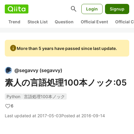
search
Login
Signup
Trend
Stock List
Question
Official Event
Official
info
More than 5 years have passed since last update.
@
segavvy
(
segavvy
)
素人の言語処理100本ノック:05
Python
言語処理100本ノック
6
Last updated at
2017-05-03
Posted at
2016-09-14