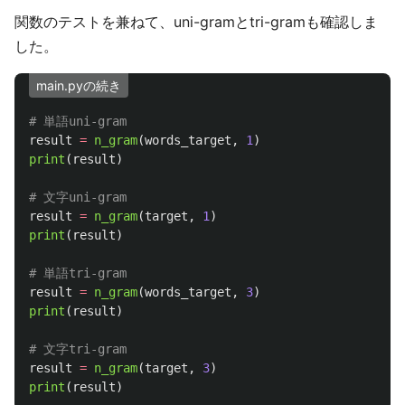
関数のテストを兼ねて、uni-gramとtri-gramも確認しま
した。
main.pyの続き
result
=
n_gram
(
words_target
,
1
)
print
(
result
)
result
=
n_gram
(
target
,
1
)
print
(
result
)
result
=
n_gram
(
words_target
,
3
)
print
(
result
)
result
=
n_gram
(
target
,
3
)
print
(
result
)