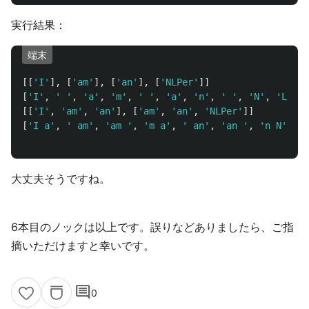
実行結果：
端末
[[
'
I
'
],
[
'
am
'
],
[
'
an
'
],
[
'
NLPer
'
]]
[
'
I
'
,
'
'
,
'
a
'
,
'
m
'
,
'
'
,
'
a
'
,
'
n
'
,
'
'
,
'
N
'
,
'
L
'
,
'
[[
'
I
'
,
'
am
'
,
'
an
'
],
[
'
am
'
,
'
an
'
,
'
NLPer
'
]]
[
'
I a
'
,
'
 am
'
,
'
am 
'
,
'
m a
'
,
'
 an
'
,
'
an 
'
,
'
n N
'
,
'
 
大丈夫そうですね。
6本目のノックは以上です。誤りなどありましたら、ご指
摘いただけますと幸いです。
comment
0