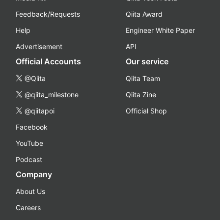
Feedback/Requests
Qiita Award
Help
Engineer White Paper
Advertisement
API
Official Accounts
Our service
@Qiita
Qiita Team
@qiita_milestone
Qiita Zine
@qiitapoi
Official Shop
Facebook
YouTube
Podcast
Company
About Us
Careers