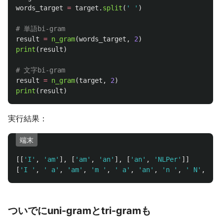
words_target
=
target
.
split
(
'
'
)
result
=
n_gram
(
words_target
,
2
)
print
(
result
)
result
=
n_gram
(
target
,
2
)
print
(
result
)
実行結果：
端末
[[
'
I
'
,
'
am
'
],
[
'
am
'
,
'
an
'
],
[
'
an
'
,
'
NLPer
'
]]
[
'
I 
'
,
'
 a
'
,
'
am
'
,
'
m 
'
,
'
 a
'
,
'
an
'
,
'
n 
'
,
'
 N
'
,
'
NL
ついでにuni-gramとtri-gramも