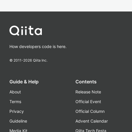
How developers code is here.
© 2011-
2026
Qiita Inc.
Guide & Help
Contents
About
Release Note
Terms
Official Event
Privacy
Official Column
Guideline
Advent Calendar
Media Kit
Qiita Tech Festa