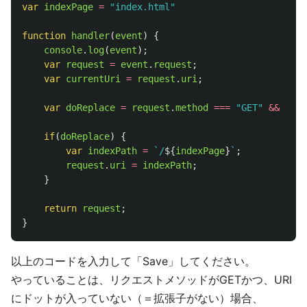
var
indexPage
=
"
index.html
"
function
handler
(
event
)
{
console
.
log
(
event
);
var
request
=
event
.
request
;
var
currentUri
=
request
.
uri
;
var
doReplace
=
request
.
method
===
"
GET
"
&&
curr
if
(
doReplace
)
{
var
indexPath
=
`/
${
indexPage
}
`
;
request
.
uri
=
indexPath
;
}
return
request
;
}
以上のコードを入力して「Save」してください。
やっていることは、リクエストメソッドがGETかつ、URI
にドットが入っていない（＝拡張子がない）場合、