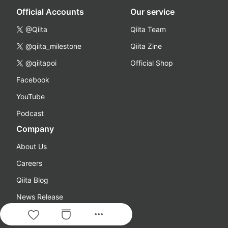
Official Accounts
Our service
@Qiita
Qiita Team
@qiita_milestone
Qiita Zine
@qiitapoi
Official Shop
Facebook
YouTube
Podcast
Company
About Us
Careers
Qiita Blog
News Release
more_horiz