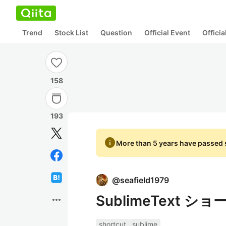
Trend
Stock List
Question
Official Event
Offici
158
193
info
More than 5 years have passed s
@
seafield1979
SublimeText 
more_horiz
shortcut
sublime