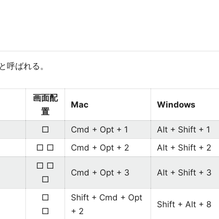
と呼ばれる。
画面配
Mac
Windows
置
□
Cmd + Opt + 1
Alt + Shift + 1
□ □
Cmd + Opt + 2
Alt + Shift + 2
□ □
Cmd + Opt + 3
Alt + Shift + 3
□
□
Shift + Cmd + Opt
Shift + Alt + 8
□
+ 2