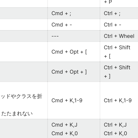
+ P
Cmd + ;
Ctrl + ;
Cmd + -
Ctrl + -
---
Ctrl + Wheel
Ctrl + Shift
Cmd + Opt + [
+ [
Ctrl + Shift
Cmd + Opt + ]
+ ]
ソッドやクラスを折
Cmd + K,1-9
Ctrl + K,1-9
りたたまれない
Cmd + K,J
Ctrl + K,J
Cmd + K,0
Ctrl + K,0