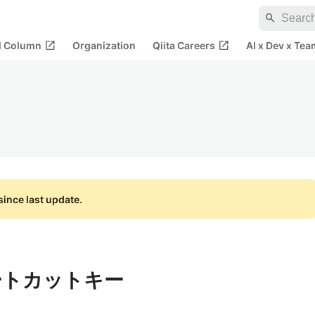
search
open_in_new
open_in_new
al Column
Organization
Qiita Careers
AI x Dev x Tea
ince last update.
ショートカットキー