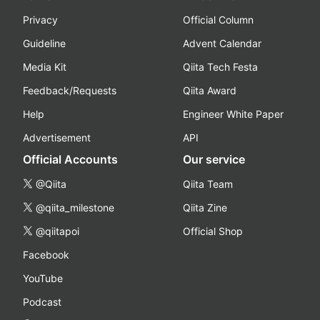
Privacy
Official Column
Guideline
Advent Calendar
Media Kit
Qiita Tech Festa
Feedback/Requests
Qiita Award
Help
Engineer White Paper
Advertisement
API
Official Accounts
Our service
@Qiita
Qiita Team
@qiita_milestone
Qiita Zine
@qiitapoi
Official Shop
Facebook
YouTube
Podcast