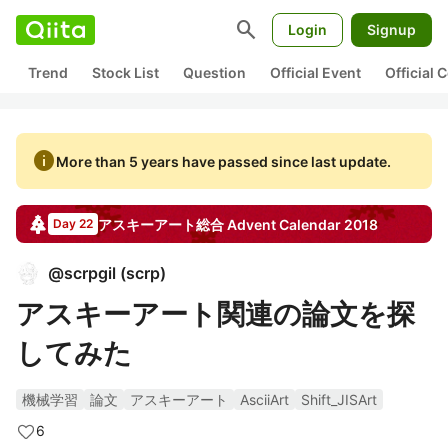
search
Login
Signup
Trend
Stock List
Question
Official Event
Official
info
More than 5 years have passed since last update.
アスキーアート総合
Advent Calendar
2018
Day 22
@
scrpgil
(
scrp
)
アスキーアート関連の論文を探
してみた
機械学習
論文
アスキーアート
AsciiArt
Shift_JISArt
6