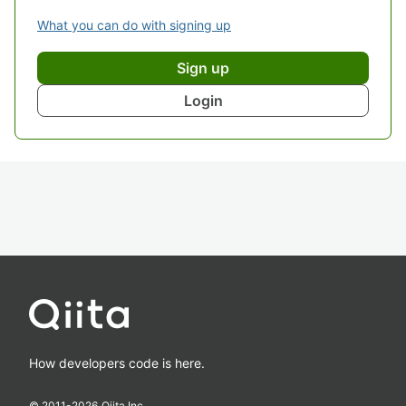
What you can do with signing up
Sign up
Login
How developers code is here.
© 2011-
2026
Qiita Inc.