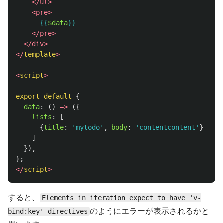
</ul>
<pre>
{{
$data
}}
</pre>
</div>
</
template
>
<
script
>
export
default
{
data
:
()
=>
({
lists
:
[
{
title
:
'
mytodo
'
,
body
:
'
contentcontent
'
}
]
}),
};
</
script
>
すると、
Elements in iteration expect to have 'v-
のようにエラーが表示されるかと
bind:key' directives