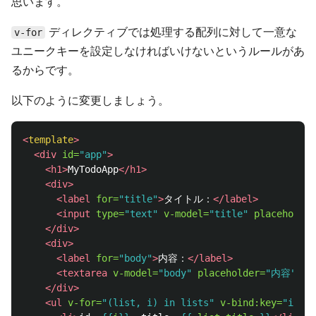
思います。
ディレクティブでは処理する配列に対して一意な
v-for
ユニークキーを設定しなければいけないというルールがあ
るからです。
以下のように変更しましょう。
<
template
>
<div
id=
"app"
>
<h1>
MyTodoApp
</h1>
<div>
<label
for=
"title"
>
タイトル：
</label>
<input
type=
"text"
v-model=
"title"
placeholder
</div>
<div>
<label
for=
"body"
>
内容：
</label>
<textarea
v-model=
"body"
placeholder=
"内容"
></
</div>
<ul
v-for=
"(list, i) in lists"
v-bind:key=
"i"
>