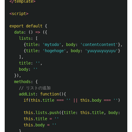
</
template
>
<
script
>
export
default
{
data
:
()
=>
({
lists
:
[
{
title
:
'
mytodo
'
,
body
:
'
contentcontent
'
},
{
title
:
'
hogehoge
'
,
body
:
'
yuuyuuyuyuyu
'
}
],
title
:
''
,
body
:
''
}),
methods
:
{
// リストの追加
addList
:
function
(){
if
(
this
.
title
===
''
||
this
.
body
===
''
)
retu
this
.
lists
.
push
({
title
:
this
.
title
,
body
:
this
this
.
title
=
''
this
.
body
=
''
},