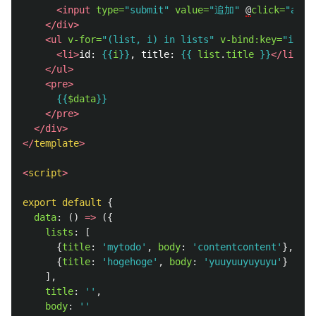
<input
type=
"submit"
value=
"追加"
@
click=
"addL
</div>
<ul
v-for=
"(list, i) in lists"
v-bind:key=
"i"
>
<li>
id: 
{{
i
}}
, title: 
{{
list
.
title
}}
</li>
</ul>
<pre>
{{
$data
}}
</pre>
</div>
</
template
>
<
script
>
export
default
{
data
:
()
=>
({
lists
:
[
{
title
:
'
mytodo
'
,
body
:
'
contentcontent
'
},
{
title
:
'
hogehoge
'
,
body
:
'
yuuyuuyuyuyu
'
}
],
title
:
''
,
body
:
''