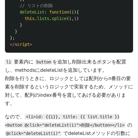
// リストの削除
deleteList
:
function
(
i
){
this
.
lists
.
splice
(
i
,
1
)
}
}
};
</
script
>
要素内に
を追加し削除出来るボタンを配置
li
button
し、methodsにdeleteListを追加しています。
削除を行うときに、ロジックとしては配列からn番目の要
素を削除するというロジックで実装するため、メソッドに
対して、配列のindex番号を渡してあげる必要がありま
す。
なので、
<li>id: {{i}}, title: {{ list.title }}
の
<button @click="deleteList(i)">削除</button></li>
でdeleteListメソッドの引数に
@click="deleteList(i)"