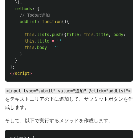
}),
methods
:
{
// Todoの追加
addList
:
function
(){
this
.
lists
.
push
({
title
:
this
.
title
,
body
:
this
this
.
title
=
''
this
.
body
=
''
}
}
};
</
script
>
<input type="submit" value="追加" @click="addList">
をテキストエリアの下に追加して、サブミットボタンを作
成します。
そして、以下で実行するメソッドを作成します。
methods: {
