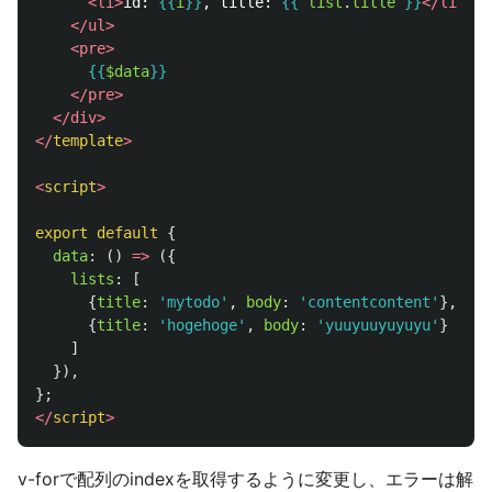
<li>
id: 
{{
i
}}
, title: 
{{
list
.
title
}}
</li>
</ul>
<pre>
{{
$data
}}
</pre>
</div>
</
template
>
<
script
>
export
default
{
data
:
()
=>
({
lists
:
[
{
title
:
'
mytodo
'
,
body
:
'
contentcontent
'
},
{
title
:
'
hogehoge
'
,
body
:
'
yuuyuuyuyuyu
'
}
]
}),
};
</
script
>
v-forで配列のindexを取得するように変更し、エラーは解