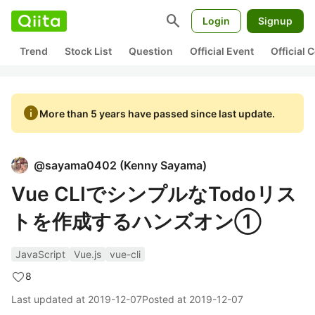
search
Login
Signup
Trend
Stock List
Question
Official Event
Official
info
More than 5 years have passed since last update.
@
sayama0402
(
Kenny Sayama
)
Vue CLIでシンプルなTodoリス
トを作成するハンズオン①
JavaScript
Vue.js
vue-cli
8
Last updated at
2019-12-07
Posted at
2019-12-07