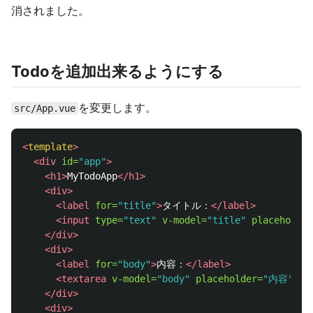
消されました。
Todoを追加出来るようにする
を変更します。
src/App.vue
<
template
>
<div
id=
"app"
>
<h1>
MyTodoApp
</h1>
<div>
<label
for=
"title"
>
タイトル：
</label>
<input
type=
"text"
v-model=
"title"
placeholder
</div>
<div>
<label
for=
"body"
>
内容：
</label>
<textarea
v-model=
"body"
placeholder=
"内容"
></
</div>
<div>