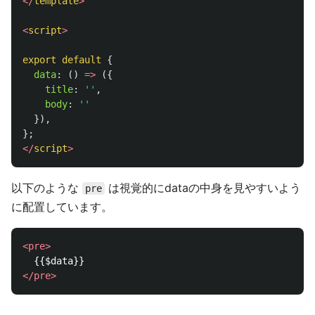
</
template
>
<
script
>
export
default
{
data
:
()
=>
({
title
:
''
,
body
:
''
}),
};
</
script
>
以下のような
は視覚的にdataの中身を見やすいよう
pre
に配置しています。
<pre>
</pre>