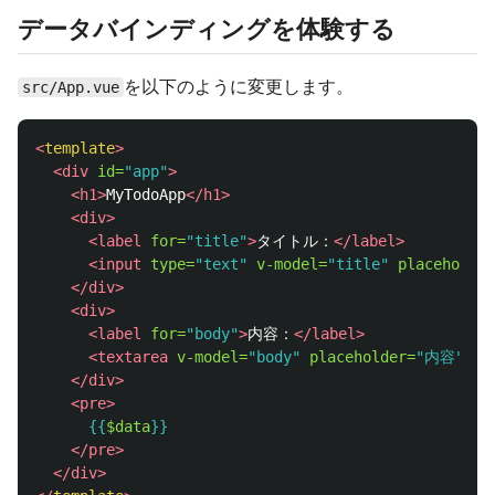
データバインディングを体験する
を以下のように変更します。
src/App.vue
<
template
>
<div
id=
"app"
>
<h1>
MyTodoApp
</h1>
<div>
<label
for=
"title"
>
タイトル：
</label>
<input
type=
"text"
v-model=
"title"
placeholder
</div>
<div>
<label
for=
"body"
>
内容：
</label>
<textarea
v-model=
"body"
placeholder=
"内容"
></
</div>
<pre>
{{
$data
}}
</pre>
</div>