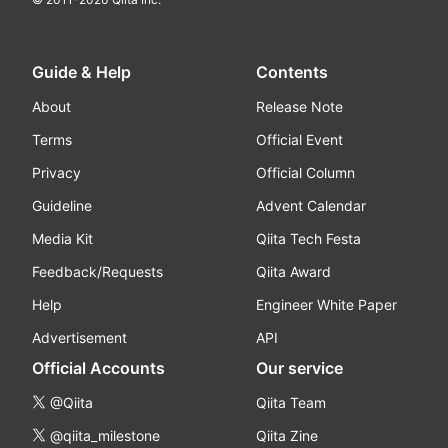
Guide & Help
Contents
About
Release Note
Terms
Official Event
Privacy
Official Column
Guideline
Advent Calendar
Media Kit
Qiita Tech Festa
Feedback/Requests
Qiita Award
Help
Engineer White Paper
Advertisement
API
Official Accounts
Our service
@Qiita
Qiita Team
@qiita_milestone
Qiita Zine