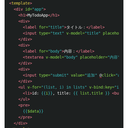
<
template
>
<div
id=
"app"
>
<h1>
MyTodoApp
</h1>
<div>
<label
for=
"title"
>
タイトル：
</label>
<input
type=
"text"
v-model=
"title"
placeholder
</div>
<div>
<label
for=
"body"
>
内容：
</label>
<textarea
v-model=
"body"
placeholder=
"内容"
></
</div>
<div>
<input
type=
"submit"
value=
"追加"
@
click=
"addL
</div>
<ul
v-for=
"(list, i) in lists"
v-bind:key=
"i"
>
<li>
id: 
{{
i
}}
, title: 
{{
list
.
title
}}
<button
</ul>
<pre>
{{
$data
}}
</pre>
</div>