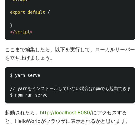
export
default
{
}
</
script
>
ここまで編集したら、以下を実行して、ローカルサーバー
を立ち上げましょう。
$ yarn serve

// yarnをインストールしていない場合はnpmでも起動できます。

起動されたら、
http://localhost:8080/
にアクセスする
と、HelloWorldがブラウザに表示されるかと思います。