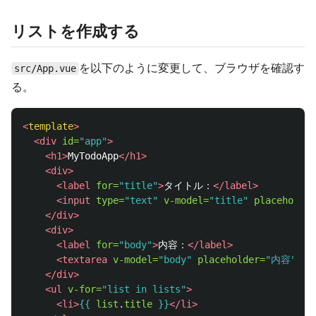
リストを作成する
を以下のように変更して、ブラウザを確認す
src/App.vue
る。
<
template
>
<div
id=
"app"
>
<h1>
MyTodoApp
</h1>
<div>
<label
for=
"title"
>
タイトル：
</label>
<input
type=
"text"
v-model=
"title"
placeholder
</div>
<div>
<label
for=
"body"
>
内容：
</label>
<textarea
v-model=
"body"
placeholder=
"内容"
></
</div>
<ul
v-for=
"list in lists"
>
<li>
{{
list
.
title
}}
</li>