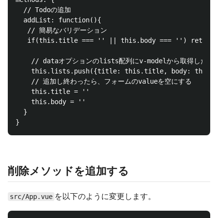
  // Todoの追加

  addList: function(){

   // 簡易なバリデーション

   if(this.title === '' || this.body === '') return

    // dataオプションのlists配列にv-modelから取得した
    this.lists.push({title: this.title, body: this.b
    // 追加し終わったら、フォームのvalueを空にする

    this.title = ''

    this.body = ''

  }

削除メソッドを追加する
を以下のように変更します。
src/App.vue