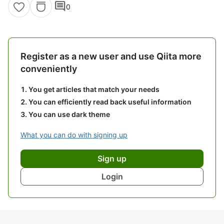
comment
0
Register as a new user and use Qiita more
conveniently
You get articles that match your needs
You can efficiently read back useful information
You can use dark theme
What you can do with signing up
Sign up
Login