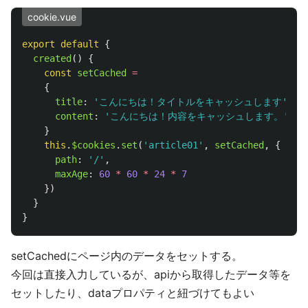
cookie.vue
export
default
{
created
()
{
const
setCached
=
{
title
:
'
こんにちは！タイトルをキャッシュします
'
,
content
:
'
こんにちは！内容をキャッシュします。
'
}
this
.
$cookies
.
set
(
'
article01
'
,
setCached
,
{
path
:
'
/
'
,
maxAge
:
60
*
60
*
24
*
7
})
}
}
setCachedにページ内のデータをセットする。
今回は直接入力しているが、apiから取得したデータ等を
セットしたり、dataプロパティと紐づけてもよい