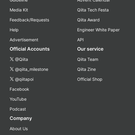
Media Kit
Qiita Tech Festa
Feedback/Requests
Qiita Award
Help
Engineer White Paper
Advertisement
API
Official Accounts
Our service
@Qiita
Qiita Team
@qiita_milestone
Qiita Zine
@qiitapoi
Official Shop
Facebook
YouTube
Podcast
Company
About Us