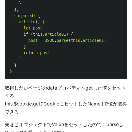
}
},
computed
:
{
article
()
{
let
post
if 
(
this
.
article01
)
{
post
=
JSON
.
parse
(
this
.
article01
)
}
return
post
}
}
}
取得したいページのdataプロパティへgetした値をセット
する
this.$cookie.get('CookieにセットしたName')で値が取得
できる
先ほどオブジェクトでValueをセットしたので、parseし