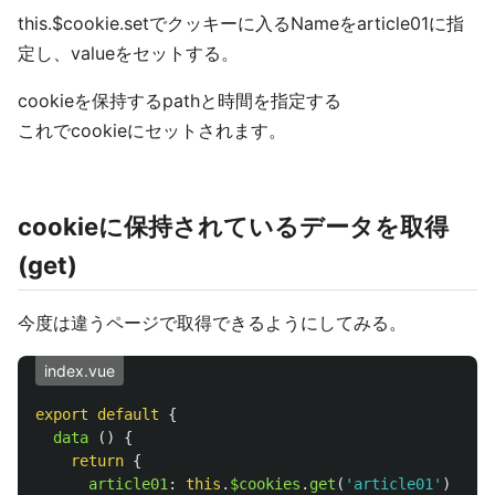
this.$cookie.setでクッキーに入るNameをarticle01に指
定し、valueをセットする。
cookieを保持するpathと時間を指定する
これでcookieにセットされます。
cookieに保持されているデータを取得
(get)
今度は違うページで取得できるようにしてみる。
index.vue
export
default
{
data 
()
{
return
{
article01
:
this
.
$cookies
.
get
(
'
article01
'
)