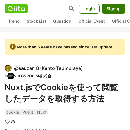
search
Login
Signup
Trend
Stock List
Question
Official Event
Official
info
More than 5 years have passed since last update.
@
sauzar18
(
Kento Tsumuraya
)
in
SHOWROOM株式会社
Nuxt.jsでCookieを使って閲覧
したデータを取得する方法
cookie
Vue.js
Nuxt
39