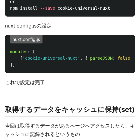
or

npm 
install
--save
nuxt.config.jsの設定
nuxt.config.js
modules
:
[
[
'
cookie-universal-nuxt
'
,
{
parseJSON
:
false
}]
],
これで設定は完了
取得するデータをキャッシュに保持(set)
今回は取得するデータがあるページへアクセスしたら、キ
ャッシュに記録されるというもの