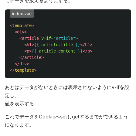
てデータを扱えるようにする。
index.vue
<
template
>
<div>
<article
v-if=
"article"
>
<h1>
{{
article
.
title
}}
</h1>
<p>
{{
article
.
content
}}
</p>
</article>
</div>
</
template
>
あとはデータがないときには表示されないようにv-ifを設
定し、
値を表示する
これでデータをCookieへsetしgetするまでができるよう
になります。