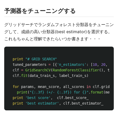
予測器をチューニングする
グリッドサーチでランダムフォレスト分類器をチューニン
グして、成績の高い分類器(best estimator)を選択する。
これもちゃんと理解できたらいつか書きます・・・
print
"
# GRID SEARCH
"
tuned_parameters
=
[{
'
n_estimators
'
:
[
10
,
20
,
25
,
clf
=
GridSearchCV
(
RandomForestClassifier
(),
tuned
clf
.
fit
(
data_train_s
,
label_train_s
)
for
params
,
mean_score
,
all_scores
in
clf
.
grid_sco
print
(
"
{:.3f} (+/- {:.3f}) for {}
"
.
format
(
mean_s
print
'
best score
'
,
clf
.
best_score_
print
'
best estimator
'
,
clf
.
best_estimator_