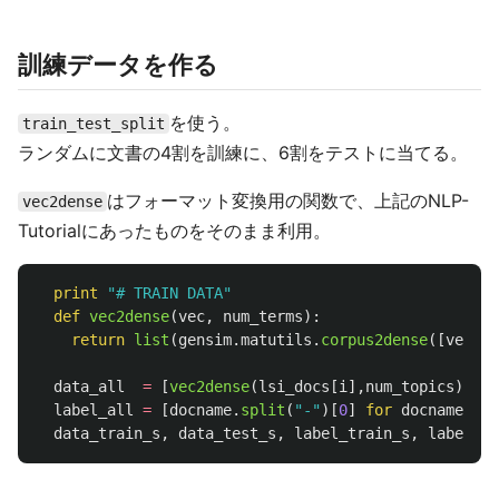
訓練データを作る
を使う。
train_test_split
ランダムに文書の4割を訓練に、6割をテストに当てる。
はフォーマット変換用の関数で、上記のNLP-
vec2dense
Tutorialにあったものをそのまま利用。
print
"
# TRAIN DATA
"
def
vec2dense
(
vec
,
num_terms
):
return
list
(
gensim
.
matutils
.
corpus2dense
([
vec
],
data_all
=
[
vec2dense
(
lsi_docs
[
i
],
num_topics
)
for
label_all
=
[
docname
.
split
(
"
-
"
)[
0
]
for
docname
in
data_train_s
,
data_test_s
,
label_train_s
,
label_te