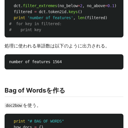
dct
.
filter_extremes
(
no_below
=
2
,
no_above
=
0.1
)
filtered
=
dct
.
token2id
.
keys
()
print
'
number of features
'
,
len
(
filtered
)
#  for key in filtered:

処理に使われる単語数は以下のように出力される。
Bag of Wordsを作る
を使う。
doc2bow
print
"
# BAG OF WORDS
"
bow_docs
=
{}