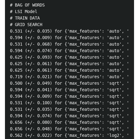
# BAG OF WORDS

# LSI Model

# TRAIN DATA

# GRID SEARCH

0.531 (+/- 0.035) for {'max_features': 'auto', 'n_es
0.594 (+/- 0.009) for {'max_features': 'auto', 'n_es
0.531 (+/- 0.068) for {'max_features': 'auto', 'n_es
0.594 (+/- 0.074) for {'max_features': 'auto', 'n_es
0.625 (+/- 0.093) for {'max_features': 'auto', 'n_es
0.625 (+/- 0.061) for {'max_features': 'auto', 'n_es
0.625 (+/- 0.061) for {'max_features': 'auto', 'n_es
0.719 (+/- 0.021) for {'max_features': 'auto', 'n_es
0.500 (+/- 0.049) for {'max_features': 'sqrt', 'n_es
0.594 (+/- 0.041) for {'max_features': 'sqrt', 'n_es
0.594 (+/- 0.009) for {'max_features': 'sqrt', 'n_es
0.531 (+/- 0.100) for {'max_features': 'sqrt', 'n_es
0.531 (+/- 0.035) for {'max_features': 'sqrt', 'n_es
0.594 (+/- 0.074) for {'max_features': 'sqrt', 'n_es
0.656 (+/- 0.080) for {'max_features': 'sqrt', 'n_es
0.656 (+/- 0.048) for {'max_features': 'sqrt', 'n_es
0.562 (+/- 0.022) for {'max_features': 'log2', 'n_es