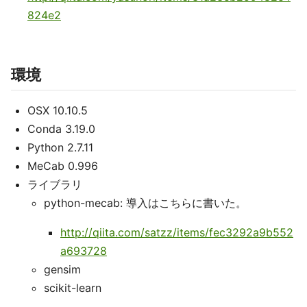
824e2
環境
OSX 10.10.5
Conda 3.19.0
Python 2.7.11
MeCab 0.996
ライブラリ
python-mecab: 導入はこちらに書いた。
http://qiita.com/satzz/items/fec3292a9b552
a693728
gensim
scikit-learn