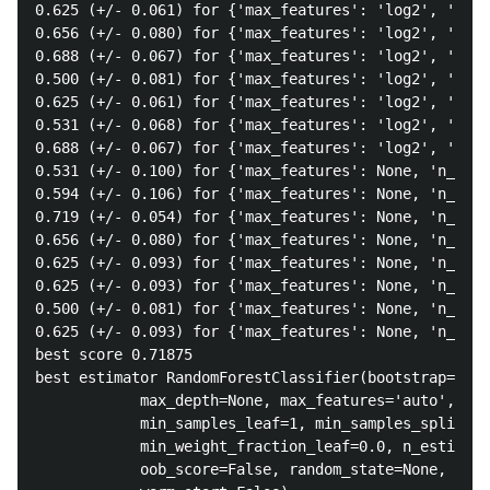
0.625 (+/- 0.061) for {'max_features': 'log2', 'n_es
0.656 (+/- 0.080) for {'max_features': 'log2', 'n_es
0.688 (+/- 0.067) for {'max_features': 'log2', 'n_es
0.500 (+/- 0.081) for {'max_features': 'log2', 'n_es
0.625 (+/- 0.061) for {'max_features': 'log2', 'n_es
0.531 (+/- 0.068) for {'max_features': 'log2', 'n_es
0.688 (+/- 0.067) for {'max_features': 'log2', 'n_es
0.531 (+/- 0.100) for {'max_features': None, 'n_esti
0.594 (+/- 0.106) for {'max_features': None, 'n_esti
0.719 (+/- 0.054) for {'max_features': None, 'n_esti
0.656 (+/- 0.080) for {'max_features': None, 'n_esti
0.625 (+/- 0.093) for {'max_features': None, 'n_esti
0.625 (+/- 0.093) for {'max_features': None, 'n_esti
0.500 (+/- 0.081) for {'max_features': None, 'n_esti
0.625 (+/- 0.093) for {'max_features': None, 'n_esti
best score 0.71875

best estimator RandomForestClassifier(bootstrap=True
            max_depth=None, max_features='auto', max
            min_samples_leaf=1, min_samples_split=2,

            min_weight_fraction_leaf=0.0, n_estimato
            oob_score=False, random_state=None, verb