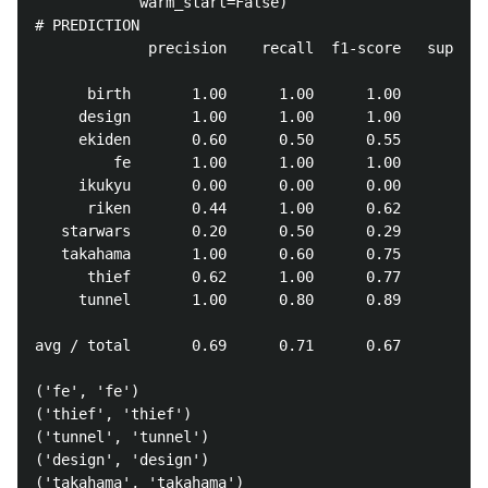
            warm_start=False)

# PREDICTION

             precision    recall  f1-score   support

      birth       1.00      1.00      1.00         5

     design       1.00      1.00      1.00         4

     ekiden       0.60      0.50      0.55         6

         fe       1.00      1.00      1.00         5

     ikukyu       0.00      0.00      0.00         7

      riken       0.44      1.00      0.62         4

   starwars       0.20      0.50      0.29         2

   takahama       1.00      0.60      0.75         5

      thief       0.62      1.00      0.77         5

     tunnel       1.00      0.80      0.89         5

avg / total       0.69      0.71      0.67        48

('fe', 'fe')

('thief', 'thief')

('tunnel', 'tunnel')

('design', 'design')

('takahama', 'takahama')
