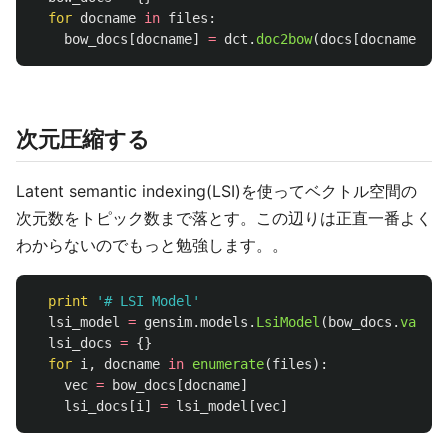
for
docname
in
files
:
bow_docs
[
docname
]
=
dct
.
doc2bow
(
docs
[
docname
])
次元圧縮する
Latent semantic indexing(LSI)を使ってベクトル空間の
次元数をトピック数まで落とす。この辺りは正直一番よく
わからないのでもっと勉強します。。
print
'
# LSI Model
'
lsi_model
=
gensim
.
models
.
LsiModel
(
bow_docs
.
values
lsi_docs
=
{}
for
i
,
docname
in
enumerate
(
files
):
vec
=
bow_docs
[
docname
]
lsi_docs
[
i
]
=
lsi_model
[
vec
]