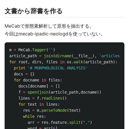
文書から辞書を作る
MeCabで形態素解析して原形を抽出する。
今回はmecab-ipadic-neologdを使っていない。
m
=
MeCab
.
Tagger
(
''
)
article_path
=
join
(
dirname
(
__file__
),
'
articles
'
)
for
root
,
dirs
,
files
in
os
.
walk
(
article_path
):
print
'
# MORPHOLOGICAL ANALYSIS
'
docs
=
{}
for
docname
in
files
:
docs
[
docname
]
=
[]
f
=
open
(
join
(
article_path
,
docname
))
lines
=
f
.
readlines
()
for
text
in
lines
:
res
=
m
.
parseToNode
(
text
)
while
res
:
arr
=
res
.
feature
.
split
(
"
,
"
)
word
=
arr
[
6
]