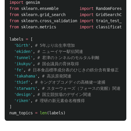
import
gensim
from
sklearn.ensemble
import
RandomForestCl
from
sklearn.grid_search
import
GridSearchCV
from
sklearn.cross_validation
import
train_test_spli
from
sklearn.metrics
import
classification_
labels
=
[
'
birth
'
,
'
ekiden
'
,
'
tunnel
'
,
'
ikukyu
'
,
'
fe
'
,
'
takahama
'
,
'
thief
'
,
'
starwars
'
,
'
design
'
,
'
riken
'
,
]
num_topics
=
len
(
labels
)