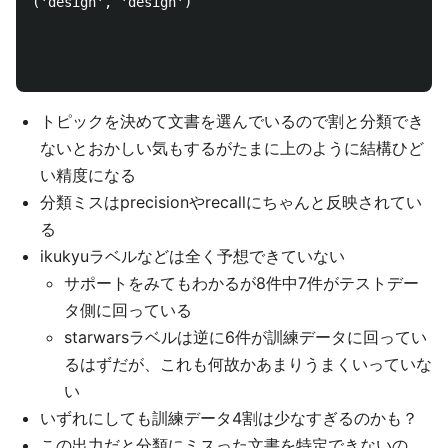
('design', 'design')

トピックを決めて文書を選んでいるので割と分類でき
ないとおかしい気もするがたまに上のように結構ひど
い精度になる
分類ミスはprecisionやrecallにちゃんと反映されてい
る
ikukyuラベルなどは全く予想できていない
サポートをみてもわかるが8件中7件がテストデー
タ側に回っている
starwarsラベルは逆に6件が訓練データに回ってい
るはずだが、これも何故かあまりうまくいっていな
い
いずれにしても訓練データ4割は少なすぎるのかも？
この出力だと分類にミスった文書を特定できないの