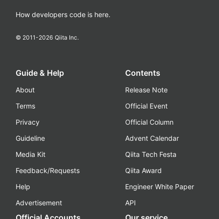
How developers code is here.
© 2011-
2026
Qiita Inc.
Guide & Help
Contents
About
Release Note
Terms
Official Event
Privacy
Official Column
Guideline
Advent Calendar
Media Kit
Qiita Tech Festa
Feedback/Requests
Qiita Award
Help
Engineer White Paper
Advertisement
API
Official Accounts
Our service