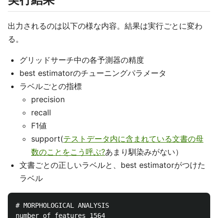
出力されるのは以下の様な内容。結果は実行ごとに変わ
る。
グリッドサーチ中の各予測器の精度
best estimatorのチューニングパラメータ
ラベルごとの指標
precision
recall
F1値
support(
テストデータ内に含まれている文書の母
数のことをこう呼ぶ?
あまり馴染みがない）
文書ごとの正しいラベルと、best estimatorがつけた
ラベル
# MORPHOLOGICAL ANALYSIS

number of features 1564
