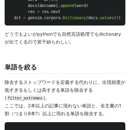
docs
[
docname
].
append
(
word
)
res
=
res
.
next
dct
=
gensim
.
corpora
.
Dictionary
(
docs
.
values
())
どうでもよいがpythonでも自然言語処理でもdictionary
が出てくるので若干紛らわしい。
単語を絞る
除去するストップワードを定義する代わりに、出現頻度が
低すぎるもしくは高すぎる単語を除去する
(
)。
filter_extremes
ここでは、2本以上の記事に現れない単語と、全文書の1
割（つまり8本?）以上に現れる単語を除去する。