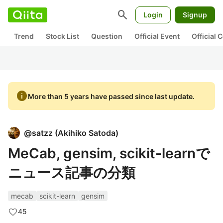
search
Login
Signup
Trend
Stock List
Question
Official Event
Official
info
More than 5 years have passed since last update.
@
satzz
(
Akihiko Satoda
)
MeCab, gensim, scikit-learnで
ニュース記事の分類
mecab
scikit-learn
gensim
45