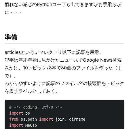
慣れない感じのPythonコードも出てきますがお手柔らか
に・・・
準備
articlesというディレクトリ以下に記事を用意。
記事は年末年始に見かけたニュースでGoogle News検索
をかけ、10トピックx8本で80個のファイルを作った（手
で）。
わかりやすいように記事のファイル名の接頭辞をトピック
を表すラベルとしておく。
import
os
from
os.path
import
join
,
dirname
import
MeCab