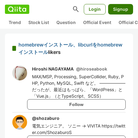
search
Login
Signup
Trend
Stock List
Question
Official Event
Official
homebrewインストール、libcurlをhomebrew
インストール
likers
Hiroshi NAGAYAMA
@
hiroseabook
MAX/MSP, Processing, SuperCollider, Ruby, P
HP, Python, MySQL, Swift など。 ——————
だったが、最近はもっぱら、「WordPress」と
「Vue.js」（とTypeScript、SCSS）
Follow
@
shozaburo
電気エンジニア。 ソニー → VIVITA https://twitt
er.com/ShozaburoS