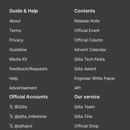
Guide & Help
Contents
About
Release Note
Terms
Official Event
Privacy
Official Column
Guideline
Advent Calendar
Media Kit
Qiita Tech Festa
Feedback/Requests
Qiita Award
Help
Engineer White Paper
Advertisement
API
Official Accounts
Our service
@Qiita
Qiita Team
@qiita_milestone
Qiita Zine
@qiitapoi
Official Shop