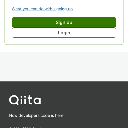
What you can do with signing up
Sign up
Login
How developers code is here.