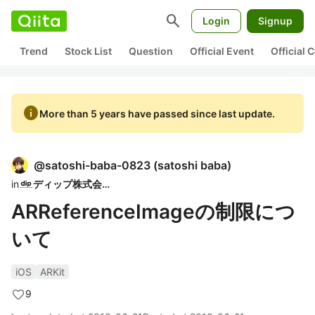
search
Login
Signup
Trend
Stock List
Question
Official Event
Official
info
More than 5 years have passed since last update.
@
satoshi-baba-0823
(
satoshi baba
)
in
ディップ株式会社
ARReferenceImageの制限につ
いて
iOS
ARKit
9