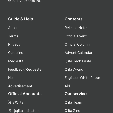
© 2011-
2026
Qiita Inc.
Guide & Help
Contents
About
Release Note
Terms
Official Event
Privacy
Official Column
Guideline
Advent Calendar
Media Kit
Qiita Tech Festa
Feedback/Requests
Qiita Award
Help
Engineer White Paper
Advertisement
API
Official Accounts
Our service
@Qiita
Qiita Team
@qiita_milestone
Qiita Zine