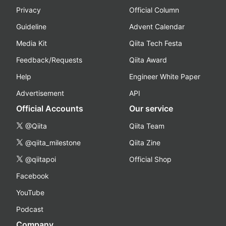
Privacy
Official Column
Guideline
Advent Calendar
Media Kit
Qiita Tech Festa
Feedback/Requests
Qiita Award
Help
Engineer White Paper
Advertisement
API
Official Accounts
Our service
@Qiita
Qiita Team
@qiita_milestone
Qiita Zine
@qiitapoi
Official Shop
Facebook
YouTube
Podcast
Company