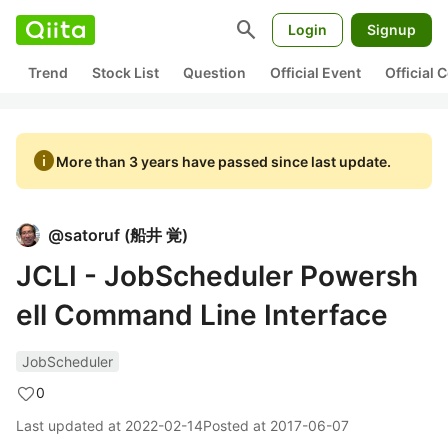
search
Login
Signup
Trend
Stock List
Question
Official Event
Official
info
More than 3 years have passed since last update.
@
satoruf
(
船井 覚
)
JCLI - JobScheduler Powersh
ell Command Line Interface
JobScheduler
0
Last updated at
2022-02-14
Posted at
2017-06-07