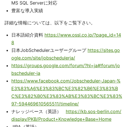
MS SQL Serverに対応
豊富な導入実績
詳細な情報については、以下をご覧下さい。
日本語紹介資料
https://www.ossl.co.jp/?page_id=14
8
日本JobSchedulerユーザーグループ
https://sites.go
ogle.com/site/jobschedulerja/
https://groups.google.com/forum/?hl=ja#!forum/jo
bscheduler-ja
https://www.facebook.com/Jobscheduler-Japan-%
E3%83%A6%E3%83%BC%E3%82%B6%E3%83%B
C%E3%82%B0%E3%83%AB%E3%83%BC%E3%83%
97-594469610565511/timeline/
ナレッジベース（英語）
https://kb.sos-berlin.com/
display/PKB/Product+Knowledge+Base+Home
JIRA（英語）