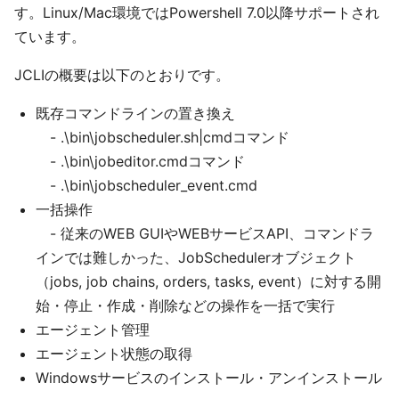
す。Linux/Mac環境ではPowershell 7.0以降サポートされ
ています。
JCLIの概要は以下のとおりです。
既存コマンドラインの置き換え
- .\bin\jobscheduler.sh|cmdコマンド
- .\bin\jobeditor.cmdコマンド
- .\bin\jobscheduler_event.cmd
一括操作
- 従来のWEB GUIやWEBサービスAPI、コマンドラ
インでは難しかった、JobSchedulerオブジェクト
（jobs, job chains, orders, tasks, event）に対する開
始・停止・作成・削除などの操作を一括で実行
エージェント管理
エージェント状態の取得
Windowsサービスのインストール・アンインストール