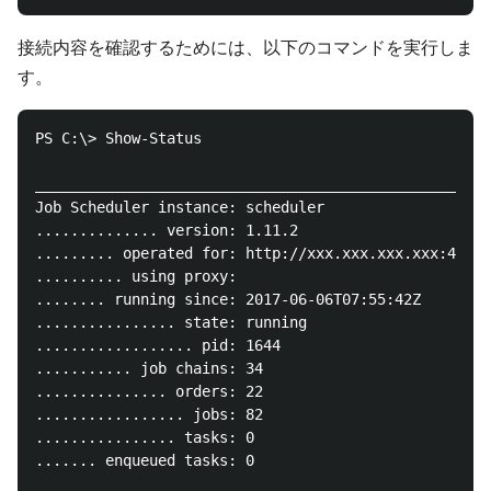
接続内容を確認するためには、以下のコマンドを実行しま
す。
PS C:\> Show-Status

____________________________________________________
Job Scheduler instance: scheduler

.............. version: 1.11.2

......... operated for: http://xxx.xxx.xxx.xxx:4444/

.......... using proxy:

........ running since: 2017-06-06T07:55:42Z

................ state: running

.................. pid: 1644

........... job chains: 34

............... orders: 22

................. jobs: 82

................ tasks: 0

....... enqueued tasks: 0
