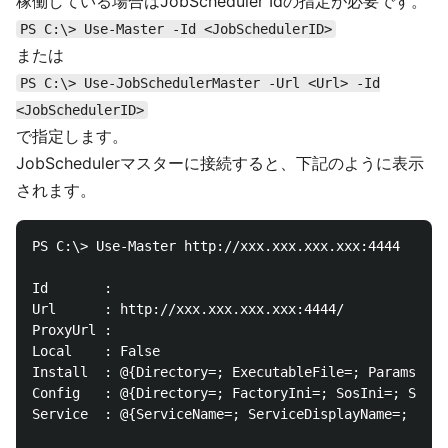
稼働している場合はJobScheduler Idの指定が必要です。
PS C:\> Use-Master -Id <JobSchedulerID>
または
PS C:\> Use-JobSchedulerMaster -Url <Url> -Id
<JobSchedulerID>
で指定します。
JobSchedulerマスターに接続すると、下記のように表示
されます。
PS C:\> Use-Master http://xxx.xxx.xxx.xxx:4444

Id       :

Url      : http://xxx.xxx.xxx.xxx:4444/

ProxyUrl :

Local    : False

Install  : @{Directory=; ExecutableFile=; Params=; S
Config   : @{Directory=; FactoryIni=; SosIni=; Sched
Service  : @{ServiceName=; ServiceDisplayName=; Serv