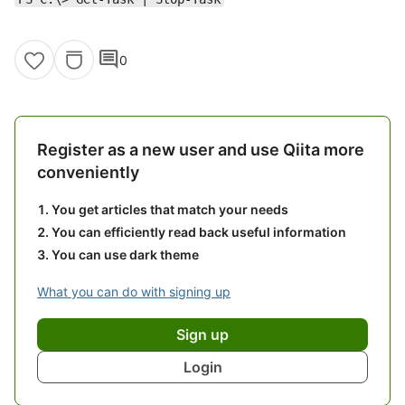
comment
0
Register as a new user and use Qiita more
conveniently
You get articles that match your needs
You can efficiently read back useful information
You can use dark theme
What you can do with signing up
Sign up
Login