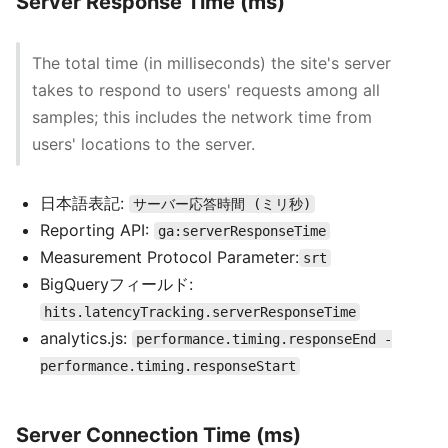
Server Response Time (ms)
The total time (in milliseconds) the site's server
takes to respond to users' requests among all
samples; this includes the network time from
users' locations to the server.
日本語表記:
サーバー応答時間 (ミリ秒)
Reporting API:
ga:serverResponseTime
Measurement Protocol Parameter:
srt
BigQueryフィールド:
hits.latencyTracking.serverResponseTime
analytics.js:
performance.timing.responseEnd -
performance.timing.responseStart
Server Connection Time (ms)