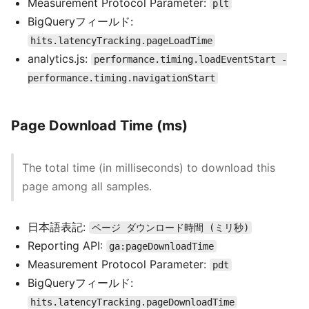
Measurement Protocol Parameter:
plt
BigQueryフィールド:
hits.latencyTracking.pageLoadTime
analytics.js:
performance.timing.loadEventStart -
performance.timing.navigationStart
Page Download Time (ms)
The total time (in milliseconds) to download this
page among all samples.
日本語表記:
ページ ダウンロード時間 (ミリ秒)
Reporting API:
ga:pageDownloadTime
Measurement Protocol Parameter:
pdt
BigQueryフィールド:
hits.latencyTracking.pageDownloadTime