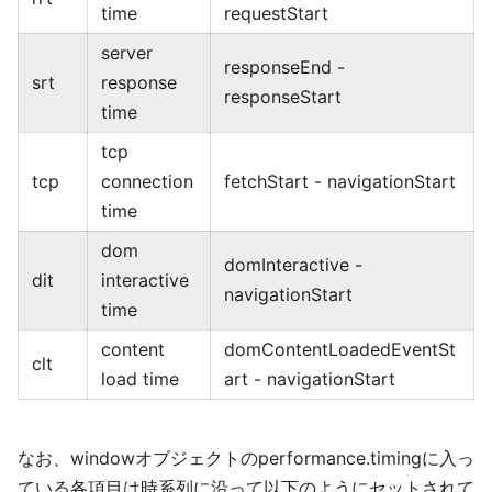
time
requestStart
server
responseEnd -
srt
response
responseStart
time
tcp
tcp
connection
fetchStart - navigationStart
time
dom
domInteractive -
dit
interactive
navigationStart
time
content
domContentLoadedEventSt
clt
load time
art - navigationStart
なお、windowオブジェクトのperformance.timingに入っ
ている各項目は時系列に沿って以下のようにセットされて