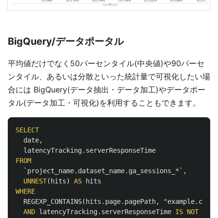
BigQuery/データポータル
平均値だけでなく50パーセンタイル(中央値)や90パーセ
ンタイル、あるいは分散といった統計量で可視化したい場
合には BigQuery(データ抽出・データ加工)やデータポー
タル(データ加工・可視化)を利用することもできます。
SELECT
date
,
latencyTracking
.
serverResponseTime
FROM
`project_name.dataset_name.ga_sessions_*`
,
UNNEST
(
hits
)
AS
hits
WHERE
REGEXP_CONTAINS
(
hits
.
page
.
pagePath
,
"example.com/d
AND
latencyTracking
.
serverResponseTime
IS
NOT
NULL