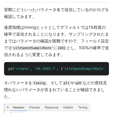
実際にどういったパラメータ名で送信しているのかログを
確認してみます。
速度指標はtimingヒットとしてデフォルトでは1%程度の
確率で送信されることになります。サンプリングされたま
まではパラメータの確認が困難ですので、フィールド設定
で
とし、100%の確率で送
{'siteSpeedSampleRate': 100}
信されるように変更してみます。
ga
(
'
create
'
,
'
UA-XXXX-Y
'
,
{
'
siteSpeedSampleRate
'
:
10
パラメータを
、そして
や
などの普段見
t
timing
plt
pdt
慣れないパラメータが含まれていることが確認できまし
た。