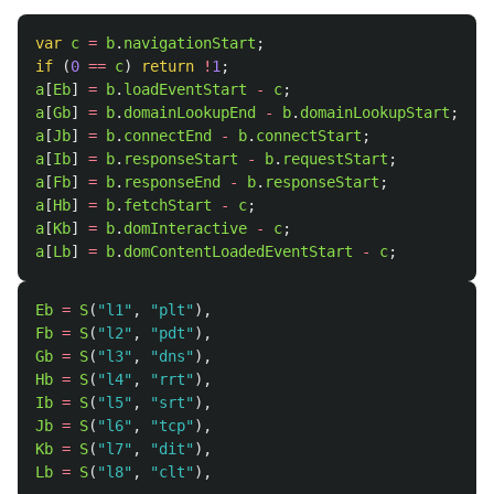
var
c
=
b
.
navigationStart
;
if 
(
0
==
c
)
return
!
1
;
a
[
Eb
]
=
b
.
loadEventStart
-
c
;
a
[
Gb
]
=
b
.
domainLookupEnd
-
b
.
domainLookupStart
;
a
[
Jb
]
=
b
.
connectEnd
-
b
.
connectStart
;
a
[
Ib
]
=
b
.
responseStart
-
b
.
requestStart
;
a
[
Fb
]
=
b
.
responseEnd
-
b
.
responseStart
;
a
[
Hb
]
=
b
.
fetchStart
-
c
;
a
[
Kb
]
=
b
.
domInteractive
-
c
;
a
[
Lb
]
=
b
.
domContentLoadedEventStart
-
c
;
Eb
=
S
(
"
l1
"
,
"
plt
"
),
Fb
=
S
(
"
l2
"
,
"
pdt
"
),
Gb
=
S
(
"
l3
"
,
"
dns
"
),
Hb
=
S
(
"
l4
"
,
"
rrt
"
),
Ib
=
S
(
"
l5
"
,
"
srt
"
),
Jb
=
S
(
"
l6
"
,
"
tcp
"
),
Kb
=
S
(
"
l7
"
,
"
dit
"
),
Lb
=
S
(
"
l8
"
,
"
clt
"
),