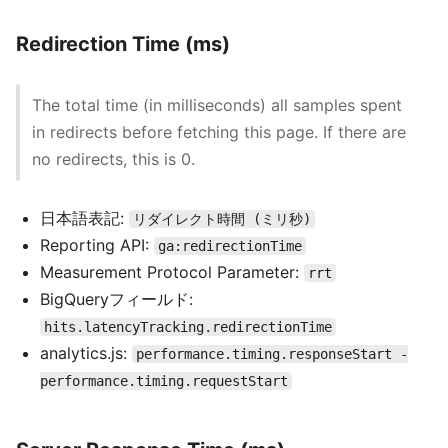
Redirection Time (ms)
The total time (in milliseconds) all samples spent
in redirects before fetching this page. If there are
no redirects, this is 0.
日本語表記:
リダイレクト時間 (ミリ秒)
Reporting API:
ga:redirectionTime
Measurement Protocol Parameter:
rrt
BigQueryフィールド:
hits.latencyTracking.redirectionTime
analytics.js:
performance.timing.responseStart -
performance.timing.requestStart