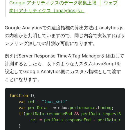
Google アナリティクスのデータ収集上限 | ウェブ
向けアナリティクス（analytics.js）
Google Analyticsでの速度指標の算出方法は analytics.js
の内容から判明していますので、同じ内容で実装すればサ
ンプリング無しでの計測が可能になります。
例えばServer Response TimeをTag Managerを経由して
計測するとしたら、以下のようなカスタムJavaScriptを
設定してGoogle Analytics側にカスタム指標として渡す
ことになります。
function
(){
var
ret
=
"
(not_set)
"
var
perfData
=
window
.
performance
.
timing
;
if
(
perfData
.
responseEnd
&&
perfData
.
requestStart
ret
=
perfData
.
responseEnd
-
perfData
.
reque
}