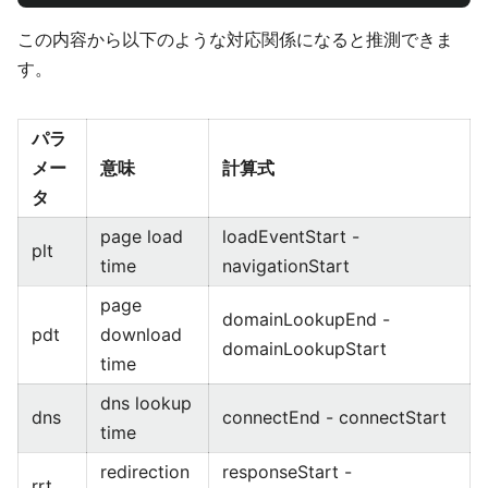
この内容から以下のような対応関係になると推測できま
す。
パラ
メー
意味
計算式
タ
page load
loadEventStart -
plt
time
navigationStart
page
domainLookupEnd -
pdt
download
domainLookupStart
time
dns lookup
dns
connectEnd - connectStart
time
redirection
responseStart -
rrt