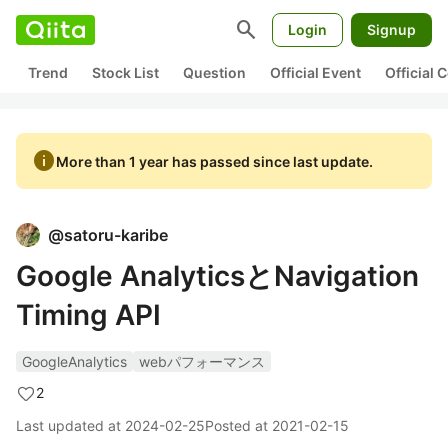
search
Login
Signup
Trend
Stock List
Question
Official Event
Official
info
More than 1 year has passed since last update.
@
satoru-karibe
Google AnalyticsとNavigation
Timing API
GoogleAnalytics
webパフォーマンス
2
Last updated at
2024-02-25
Posted at
2021-02-15