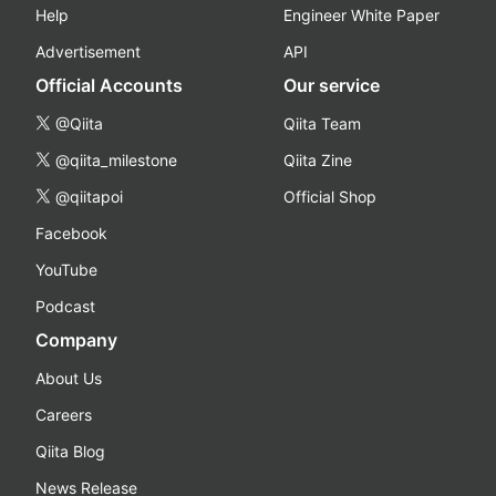
Help
Engineer White Paper
Advertisement
API
Official Accounts
Our service
@Qiita
Qiita Team
@qiita_milestone
Qiita Zine
@qiitapoi
Official Shop
Facebook
YouTube
Podcast
Company
About Us
Careers
Qiita Blog
News Release