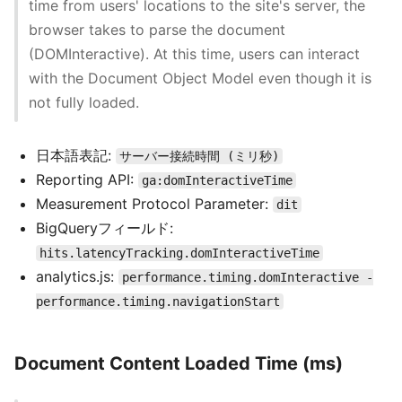
time from users' locations to the site's server, the
browser takes to parse the document
(DOMInteractive). At this time, users can interact
with the Document Object Model even though it is
not fully loaded.
日本語表記:
サーバー接続時間 (ミリ秒)
Reporting API:
ga:domInteractiveTime
Measurement Protocol Parameter:
dit
BigQueryフィールド:
hits.latencyTracking.domInteractiveTime
analytics.js:
performance.timing.domInteractive -
performance.timing.navigationStart
Document Content Loaded Time (ms)