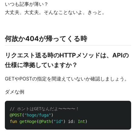
いつも記事が薄い？
大丈夫、大丈夫。そんなことないよ、きっと。
何故か404が帰ってくる時
リクエスト送る時のHTTPメソッドは、APIの
仕様に準拠していますか？
GETやPOSTの指定を間違えていないか確認しましょう。
ダメな例
// ホントはGETなんだよ〜〜〜〜！
@POST
(
"hoge/fuga"
)
fun
getHoge
(
@Path
(
"id"
)
id
:
Int
)