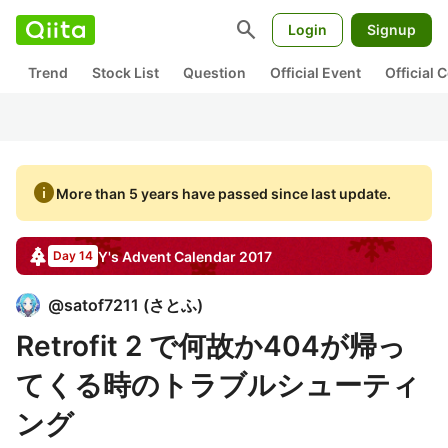
search
Login
Signup
Trend
Stock List
Question
Official Event
Official
info
More than 5 years have passed since last update.
Y's
Advent Calendar
2017
Day 14
@
satof7211
(
さとふ
)
Retrofit 2 で何故か404が帰っ
てくる時のトラブルシューティ
ング