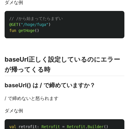
ダメな例
// /から始まってたらまずい
@GET
(
"/hoge/fuga"
)
fun
getHoge
()
baseUrl正しく設定しているのにエラー
が帰ってくる時
baseUrl() は
/
で締めていますか？
/ で締めないと怒られます
ダメな例
val
retrofit
:
Retrofit
=
Retrofit
.
Builder
()