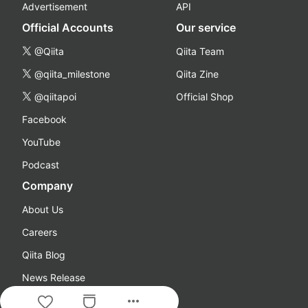
Advertisement
API
Official Accounts
Our service
@Qiita
Qiita Team
@qiita_milestone
Qiita Zine
@qiitapoi
Official Shop
Facebook
YouTube
Podcast
Company
About Us
Careers
Qiita Blog
News Release
more_horiz