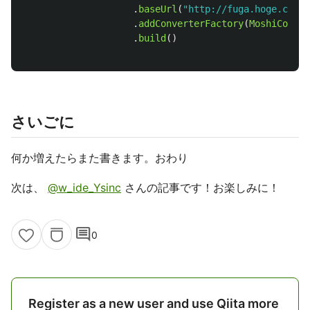
.
baseUrl
(
"http://fuga.hoge.co.jp
.
addConverterFactory
(
MoshiConver
.
build
()
さいごに
何か増えたらまた書きます。おわり
次は、
@w_ide_Ysinc
さんの記事です！お楽しみに！
comment
0
Register as a new user and use Qiita more