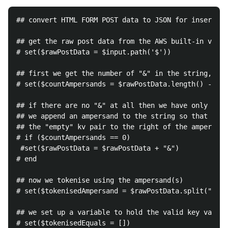
## convert HTML FORM POST data to JSON for insertion
## get the raw post data from the AWS built-in varia
# set($rawPostData = $input.path('$'))

## first we get the number of "&" in the string, thi
# set($countAmpersands = $rawPostData.length() - $ra
## if there are no "&" at all then we have only one 
## we append an ampersand to the string so that we c
## the "empty" kv pair to the right of the ampersand
# if ($countAmpersands == 0)

 #set($rawPostData = $rawPostData + "&")

# end

## now we tokenise using the ampersand(s)

# set($tokenisedAmpersand = $rawPostData.split("&"))

## we set up a variable to hold the valid key value 
# set($tokenisedEquals = [])
