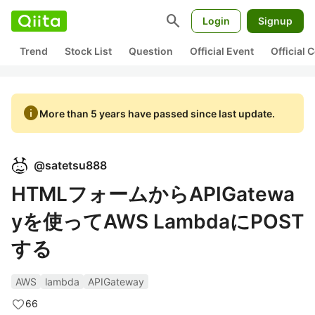
search
Login
Signup
Trend
Stock List
Question
Official Event
Official
info
More than 5 years have passed since last update.
@
satetsu888
HTMLフォームからAPIGatewa
yを使ってAWS LambdaにPOST
する
AWS
lambda
APIGateway
66