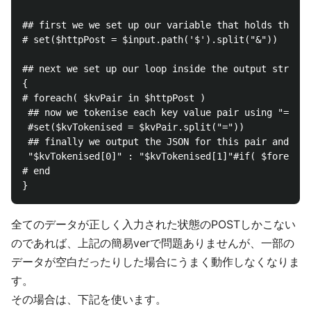
## first we we set up our variable that holds the to
# set($httpPost = $input.path('$').split("&"))

## next we set up our loop inside the output structu
{

# foreach( $kvPair in $httpPost )

 ## now we tokenise each key value pair using "="

 #set($kvTokenised = $kvPair.split("="))

 ## finally we output the JSON for this pair and add
 "$kvTokenised[0]" : "$kvTokenised[1]"#if( $foreach.
# end

全てのデータが正しく入力された状態のPOSTしかこない
のであれば、上記の簡易verで問題ありませんが、一部の
データが空白だったりした場合にうまく動作しなくなりま
す。
その場合は、下記を使います。