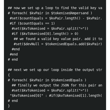
## now we set up a loop to find the valid key value 
# foreach( $kvPair in $tokenisedAmpersand )

 #set($countEquals = $kvPair.length() - $kvPair.repl
 #if ($countEquals == 1)

  #set($kvTokenised = $kvPair.split("="))

  #if ($kvTokenised[0].length() > 0)

   ## we found a valid key value pair. add it to the
   #set($devNull = $tokenisedEquals.add($kvPair))

  #end

 #end

# end

## next we set up our loop inside the output structu
{

# foreach( $kvPair in $tokenisedEquals )

  ## finally we output the JSON for this pair and ap
  #set($kvTokenised = $kvPair.split("="))

 "$kvTokenised[0]" : #if($kvTokenised[1].length() > 
# end
