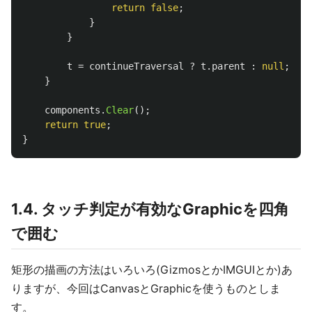
return
false
;
}
}
t
=
continueTraversal
?
t
.
parent
:
null
;
}
components
.
Clear
();
return
true
;
}
1.4. タッチ判定が有効なGraphicを四角
で囲む
矩形の描画の方法はいろいろ(GizmosとかIMGUIとか)あ
りますが、今回はCanvasとGraphicを使うものとしま
す。