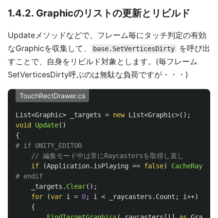
1.4.2. Graphicのリストの更新とリビルド
Updateメソッドなどで、フレーム毎にタッチ判定の有効
なGraphicを収集して、
を呼び出
base.SetVerticesDirty
すことで、自身をリビルド対象とします。(毎フレーム
SetVerticesDirty呼ぶのは無駄な負荷ですが・・・)
TouchRectDrawer.cs
List
<
Graphic
>
_targets
=
new
List
<
Graphic
>();
void
Update
()
{
// 編集モード中は常にRaycastersを取得し直し
if
(
Application
.
isPlaying
==
false
)
CacheRaycast
_targets
.
Clear
();
for
(
var
i
=
0
;
i
<
_raycasters
.
Count
;
i
++)
{
FindTargetGraphics
(
_raycasters
[
i
]
as
Graphic