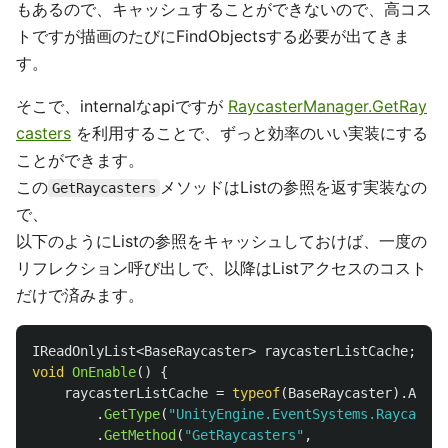
もあるので、キャッシュすることができないので、高コス
トですが描画のたびにFindObjectsする必要が出てきま
す。
そこで、internalなapiですが
RaycasterManager.GetRay
casters
を利用することで、ずっと効率のいい実装にする
ことができます。
この
メソッドはListの参照を返す実装なの
GetRaycasters
で、
以下のようにListの参照をキャッシュしておけば、一度の
リフレクション呼び出しで、以降はListアクセスのコスト
だけで済みます。
IReadOnlyList
<
BaseRaycaster
>
raycasterListCache
;
void
OnEnable
()
{
raycasterListCache
=
typeof
(
BaseRaycaster
).
Assem
.
GetType
(
"UnityEngine.EventSystems.Raycaster
.
GetMethod
(
"GetRaycasters"
,