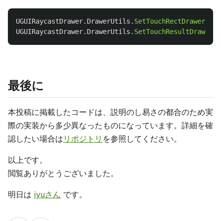
UGUIRaycastDrawer
.
DrawerUtils
.
SetTouchRectDrawer
(
dra
UGUIRaycastDrawer
.
DrawerUtils
.
SetTouchResultDrawer
(
d
最後に
本投稿に掲載したコードは、説明のし易さの都合のため実
際の実装から多少異なったものになっています。詳細を確
認したい場合は
リポジトリ
を参照してください。
以上です。
閲覧ありがとうございました。
明日は
iyuさん
です。