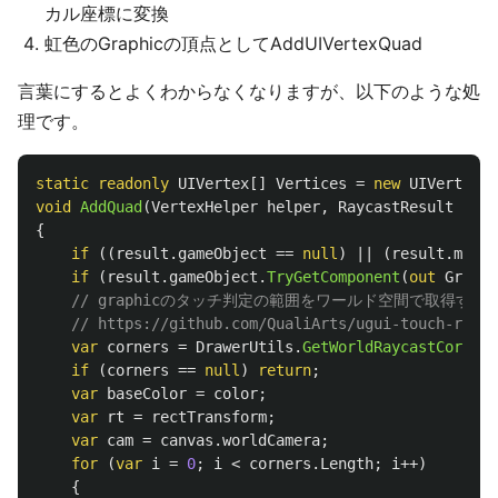
カル座標に変換
虹色のGraphicの頂点としてAddUIVertexQuad
言葉にするとよくわからなくなりますが、以下のような処
理です。
static
readonly
UIVertex
[]
Vertices
=
new
UIVertex
[
4
void
AddQuad
(
VertexHelper
helper
,
RaycastResult
resu
{
if
((
result
.
gameObject
==
null
)
||
(
result
.
modul
if
(
result
.
gameObject
.
TryGetComponent
(
out
Graphi
// graphicのタッチ判定の範囲をワールド空間で取得する
// https://github.com/QualiArts/ugui-touch-rect-
var
corners
=
DrawerUtils
.
GetWorldRaycastCorners
if
(
corners
==
null
)
return
;
var
baseColor
=
color
;
var
rt
=
rectTransform
;
var
cam
=
canvas
.
worldCamera
;
for
(
var
i
=
0
;
i
<
corners
.
Length
;
i
++)
{