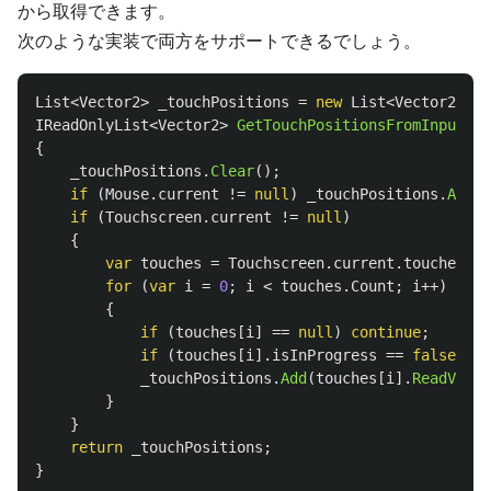
から取得できます。
次のような実装で両方をサポートできるでしょう。
List
<
Vector2
>
_touchPositions
=
new
List
<
Vector2
>();
IReadOnlyList
<
Vector2
>
GetTouchPositionsFromInputSys
{
_touchPositions
.
Clear
();
if
(
Mouse
.
current
!=
null
)
_touchPositions
.
Add
(
M
if
(
Touchscreen
.
current
!=
null
)
{
var
touches
=
Touchscreen
.
current
.
touches
;
for
(
var
i
=
0
;
i
<
touches
.
Count
;
i
++)
{
if
(
touches
[
i
]
==
null
)
continue
;
if
(
touches
[
i
].
isInProgress
==
false
)
co
_touchPositions
.
Add
(
touches
[
i
].
ReadValue
}
}
return
_touchPositions
;
}