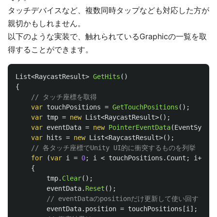
タッチデバイスなど、複数同時タップなども対応した方が
親切かもしれません。
以下のような実装で、触れられているGraphicの一覧を取
得することができます。
List
<
RaycastResult
>
GetHits
()
{
// タッチ座標を取得
var
touchPositions
=
GetTouchPositions
();
var
tmp
=
new
List
<
RaycastResult
>();
var
eventData
=
new
PointerEventData
(
EventSystem
var
hits
=
new
List
<
RaycastResult
>();
// 各タッチ座標でUnity UI的に衝突するものを列挙
for
(
var
i
=
0
;
i
<
touchPositions
.
Count
;
i
++)
{
tmp
.
Clear
();
eventData
.
Reset
();
// eventDataのpositionだけ更新して使い回す
eventData
.
position
=
touchPositions
[
i
];