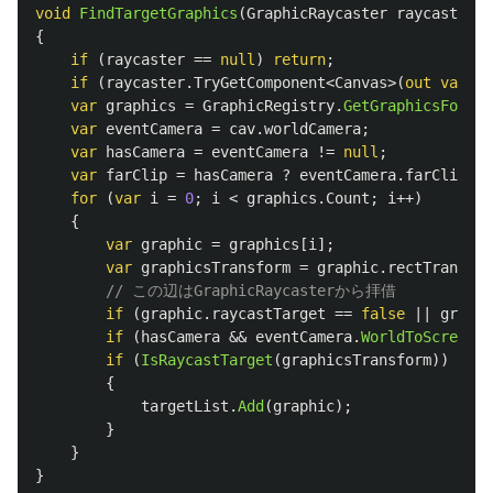
void
FindTargetGraphics
(
GraphicRaycaster
raycaster
,
{
if
(
raycaster
==
null
)
return
;
if
(
raycaster
.
TryGetComponent
<
Canvas
>(
out
var
ca
var
graphics
=
GraphicRegistry
.
GetGraphicsForCan
var
eventCamera
=
cav
.
worldCamera
;
var
hasCamera
=
eventCamera
!=
null
;
var
farClip
=
hasCamera
?
eventCamera
.
farClipPla
for
(
var
i
=
0
;
i
<
graphics
.
Count
;
i
++)
{
var
graphic
=
graphics
[
i
];
var
graphicsTransform
=
graphic
.
rectTransfor
// この辺はGraphicRaycasterから拝借
if
(
graphic
.
raycastTarget
==
false
||
graphi
if
(
hasCamera
&&
eventCamera
.
WorldToScreenPo
if
(
IsRaycastTarget
(
graphicsTransform
))
{
targetList
.
Add
(
graphic
);
}
}
}