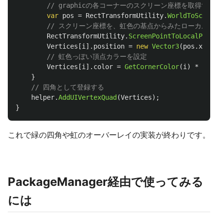
// graphicの各コーナーのスクリーン座標を取得する
var
pos
=
RectTransformUtility
.
WorldToScreen
// スクリーン座標を、虹色の基点からみたローカル座
RectTransformUtility
.
ScreenPointToLocalPoint
Vertices
[
i
].
position
=
new
Vector3
(
pos
.
x
,
po
// 虹色っぽい頂点カラーを設定
Vertices
[
i
].
color
=
GetCornerColor
(
i
)
*
base
}
// 四角として登録する
helper
.
AddUIVertexQuad
(
Vertices
);
}
これで緑の四角や虹のオーバーレイの実装が終わりです。
PackageManager経由で使ってみる
には