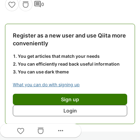
comment
0
Register as a new user and use Qiita more
conveniently
You get articles that match your needs
You can efficiently read back useful information
You can use dark theme
What you can do with signing up
Sign up
Login
more_horiz