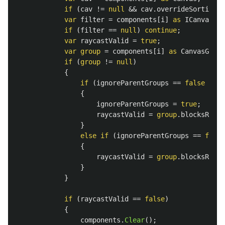
if
(
cav
!=
null
&&
cav
.
overrideSorting
)
var
filter
=
components
[
i
]
as
ICanvasRay
if
(
filter
==
null
)
continue
;
var
raycastValid
=
true
;
var
group
=
components
[
i
]
as
CanvasGroup
if
(
group
!=
null
)
{
if
(
ignoreParentGroups
==
false
&&
g
{
ignoreParentGroups
=
true
;
raycastValid
=
group
.
blocksRayca
}
else
if
(
ignoreParentGroups
==
false
{
raycastValid
=
group
.
blocksRayca
}
}
if
(
raycastValid
==
false
)
{
components
.
Clear
();