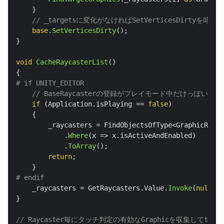
}
// _targetsに変化がなければSetVerticesDirty
base
.
SetVerticesDirty
();
}
void
CacheRaycasterList
()
{
// BaseRaycasterの登録がプレイモード中だけっぽい
if
(
Application
.
isPlaying
==
false
)
{
_raycasters
=
FindObjectsOfType
<
GraphicRayca
.
Where
(
x
=>
x
.
isActiveAndEnabled
)
.
ToArray
();
return
;
}
_raycasters
=
GetRaycasters
.
Value
.
Invoke
(
null
,
A
}
// Raycaster毎にタッチ判定の有効なGraphicを収集してtarg