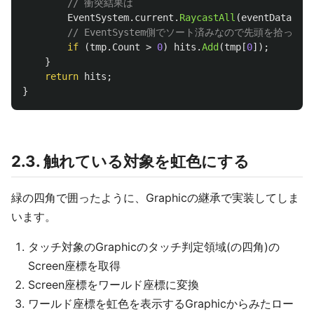
// 衝突結果は
EventSystem
.
current
.
RaycastAll
(
eventData
,
tm
// EventSystem側でソート済みなので先頭を拾って
if
(
tmp
.
Count
>
0
)
hits
.
Add
(
tmp
[
0
]);
}
return
hits
;
}
2.3. 触れている対象を虹色にする
緑の四角で囲ったように、Graphicの継承で実装してしま
います。
タッチ対象のGraphicのタッチ判定領域(の四角)の
Screen座標を取得
Screen座標をワールド座標に変換
ワールド座標を虹色を表示するGraphicからみたロー