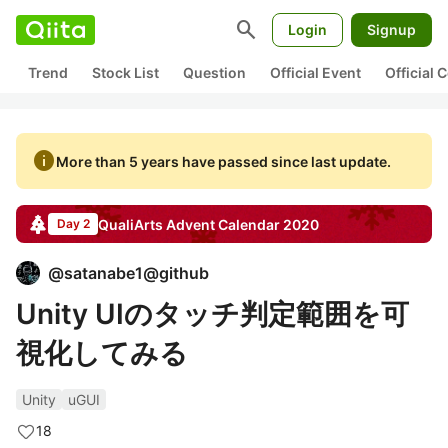
search
Login
Signup
Trend
Stock List
Question
Official Event
Official
info
More than 5 years have passed since last update.
QualiArts
Advent Calendar
2020
Day 2
@
satanabe1@github
Unity UIのタッチ判定範囲を可
視化してみる
Unity
uGUI
18