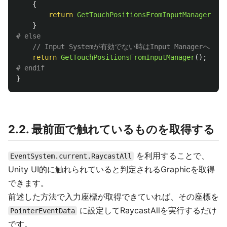
{
return
GetTouchPositionsFromInputManager
();
}
// Input Systemが有効でない時はInput Managerへ
return
GetTouchPositionsFromInputManager
();
}
2.2. 最前面で触れているものを取得する
を利用することで、
EventSystem.current.RaycastAll
Unity UI的に触れられていると判定されるGraphicを取得
できます。
前述した方法で入力座標が取得できていれば、その座標を
に設定してRaycastAllを実行するだけ
PointerEventData
です。