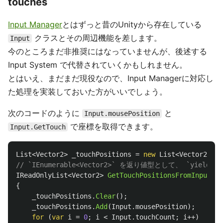
touches
Input Manager
とはずっと昔のUnityから存在している
クラスとその周辺機能を差します。
Input
今のところまだ非推奨にはなっていませんが、後述する
Input System で代替されていくかもしれません。
とはいえ、まだまだ現役なので、Input Managerに対応し
た処理を実装しておいた方がいいでしょう。
次のコードのように
と
Input.mousePosition
で座標を取得できます。
Input.GetTouch
List
<
Vector2
>
_touchPositions
=
new
List
<
Vector2
>();
// `IEnumerable<Vector2>` を返り値型として、 `y
IReadOnlyList
<
Vector2
>
GetTouchPositionsFromInputMan
{
_touchPositions
.
Clear
();
_touchPositions
.
Add
(
Input
.
mousePosition
);
for
(
var
i
=
0
;
i
<
Input
.
touchCount
;
i
++)