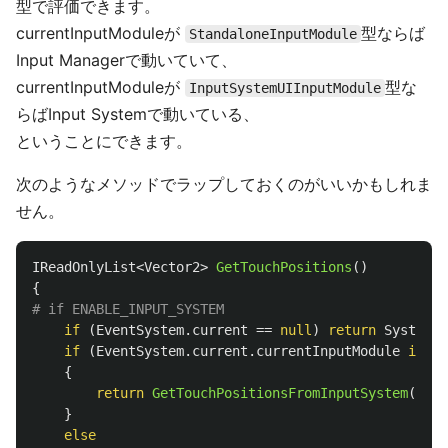
型で評価できます。
currentInputModuleが
型ならば
StandaloneInputModule
Input Managerで動いていて、
currentInputModuleが
型な
InputSystemUIInputModule
らばInput Systemで動いている、
ということにできます。
次のようなメソッドでラップしておくのがいいかもしれま
せん。
IReadOnlyList
<
Vector2
>
GetTouchPositions
()
{
if
(
EventSystem
.
current
==
null
)
return
System
.
A
if
(
EventSystem
.
current
.
currentInputModule
is
In
{
return
GetTouchPositionsFromInputSystem
();
}
else