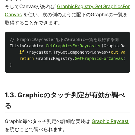
そしてCanvasがあれば
GraphicRegistry.GetGraphicsFor
Canvas
を使い、次の例のように配下のGraphicの一覧を
取得することができます。
// GraphicRaycaster配下のGraphic一覧を取得する例
IList
<
Graphic
>
GetGraphicsForRaycaster
(
GraphicRaycas
if
(
raycaster
.
TryGetComponent
<
Canvas
>(
out
var
ca
return
GraphicRegistry
.
GetGraphicsForCanvas
(
cav
)
}
1.3. Graphicのタッチ判定が有効か調べ
る
Graphic毎のタッチ判定の詳細な実装は
Graphic.Raycast
を読むことで調べられます。