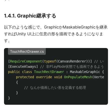
1.4.1. Graphic継承する
以下のような感じで、GraphicかMaskableGraphicを継承
すればUnity UI上に任意の形を描画できるようになりま
す。
TouchRectDrawer.cs
[
RequireComponent
(
typeof
(
CanvasRenderer
))]
// いつの間
[
ExecuteAlways
]
// 非PlayMode状態でも描画できるように
public
class
TouchRectDrawer
:
MaskableGraphic
{
protected
override
void
OnPopulateMesh
(
VertexHel
{
// なんか描画したい形を定義する処理
}
}