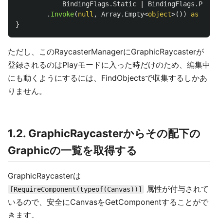
BindingFlags
.
Static
|
BindingFlags
.
Publi
.
Invoke
(
null
,
Array
.
Empty
<
object
>())
as
IRea
}
ただし、このRaycasterManagerにGraphicRaycasterが
登録されるのはPlayモードに入った時だけのため、編集中
にも動くようにするには、FindObjectsで収集するしかあ
りません。
1.2. GraphicRaycasterからその配下の
Graphicの一覧を取得する
GraphicRaycasterは
属性が付与されて
[RequireComponent(typeof(Canvas))]
いるので、安全にCanvasをGetComponentすることがで
きます。