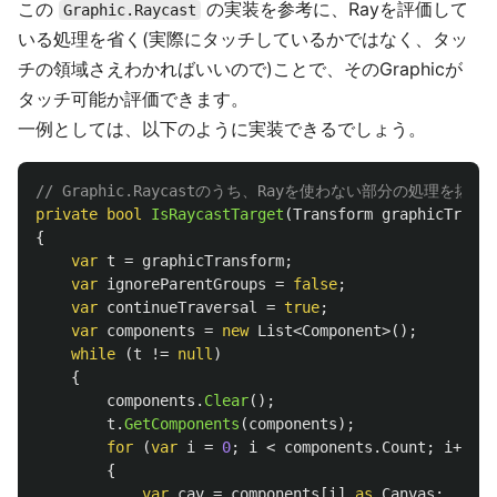
この
の実装を参考に、Rayを評価して
Graphic.Raycast
いる処理を省く(実際にタッチしているかではなく、タッ
チの領域さえわかればいいので)ことで、そのGraphicが
タッチ可能か評価できます。
一例としては、以下のように実装できるでしょう。
// Graphic.Raycastのうち、Rayを使わない部分の処理を抜粋
private
bool
IsRaycastTarget
(
Transform
graphicTransf
{
var
t
=
graphicTransform
;
var
ignoreParentGroups
=
false
;
var
continueTraversal
=
true
;
var
components
=
new
List
<
Component
>();
while
(
t
!=
null
)
{
components
.
Clear
();
t
.
GetComponents
(
components
);
for
(
var
i
=
0
;
i
<
components
.
Count
;
i
++)
{
var
cav
=
components
[
i
]
as
Canvas
;