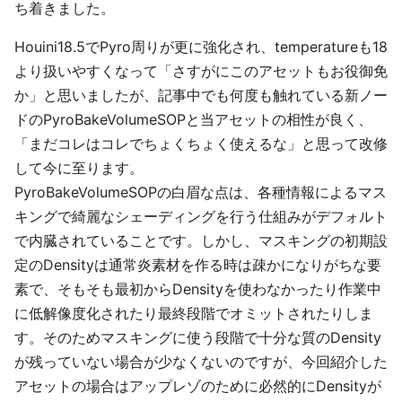
ち着きました。
Houini18.5でPyro周りが更に強化され、temperatureも18
より扱いやすくなって「さすがにこのアセットもお役御免
か」と思いましたが、記事中でも何度も触れている新ノー
ドのPyroBakeVolumeSOPと当アセットの相性が良く、
「まだコレはコレでちょくちょく使えるな」と思って改修
して今に至ります。
PyroBakeVolumeSOPの白眉な点は、各種情報によるマス
キングで綺麗なシェーディングを行う仕組みがデフォルト
で内臓されていることです。しかし、マスキングの初期設
定のDensityは通常炎素材を作る時は疎かになりがちな要
素で、そもそも最初からDensityを使わなかったり作業中
に低解像度化されたり最終段階でオミットされたりしま
す。そのためマスキングに使う段階で十分な質のDensity
が残っていない場合が少なくないのですが、今回紹介した
アセットの場合はアップレゾのために必然的にDensityが