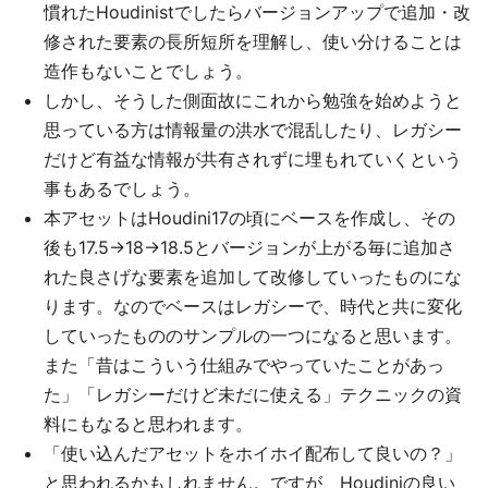
慣れたHoudinistでしたらバージョンアップで追加・改
修された要素の長所短所を理解し、使い分けることは
造作もないことでしょう。
しかし、そうした側面故にこれから勉強を始めようと
思っている方は情報量の洪水で混乱したり、レガシー
だけど有益な情報が共有されずに埋もれていくという
事もあるでしょう。
本アセットはHoudini17の頃にベースを作成し、その
後も17.5→18→18.5とバージョンが上がる毎に追加さ
れた良さげな要素を追加して改修していったものにな
ります。なのでベースはレガシーで、時代と共に変化
していったもののサンプルの一つになると思います。
また「昔はこういう仕組みでやっていたことがあっ
た」「レガシーだけど未だに使える」テクニックの資
料にもなると思われます。
「使い込んだアセットをホイホイ配布して良いの？」
と思われるかもしれません。ですが、Houdiniの良い