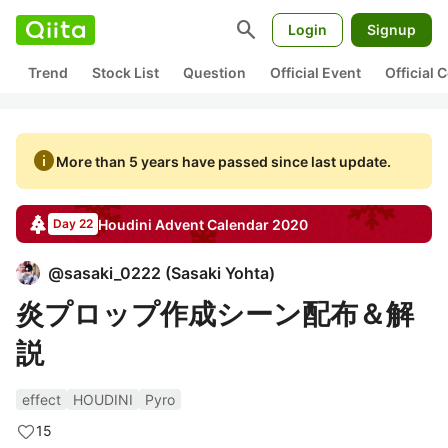
search
Login
Signup
Trend
Stock List
Question
Official Event
Official
info
More than 5 years have passed since last update.
Houdini
Advent Calendar
2020
Day 22
@
sasaki_0222
(
Sasaki Yohta
)
炎プロップ作成シーン配布＆解
説
effect
HOUDINI
Pyro
15