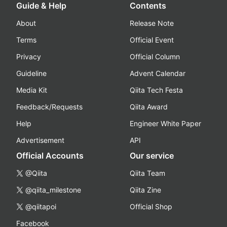
Guide & Help
Contents
About
Release Note
Terms
Official Event
Privacy
Official Column
Guideline
Advent Calendar
Media Kit
Qiita Tech Festa
Feedback/Requests
Qiita Award
Help
Engineer White Paper
Advertisement
API
Official Accounts
Our service
@Qiita
Qiita Team
@qiita_milestone
Qiita Zine
@qiitapoi
Official Shop
Facebook