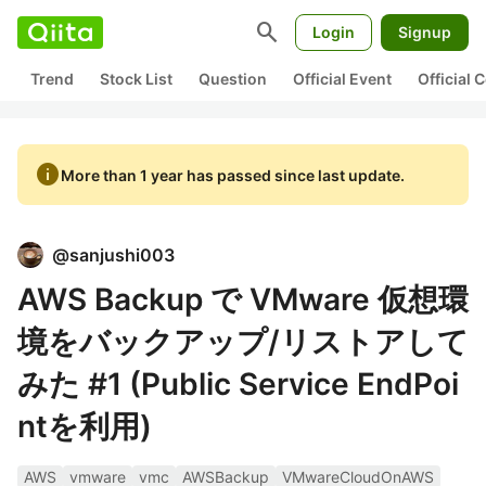
search
Login
Signup
Trend
Stock List
Question
Official Event
Official
info
More than 1 year has passed since last update.
@
sanjushi003
AWS Backup で VMware 仮想環
境をバックアップ/リストアして
みた #1 (Public Service EndPoi
ntを利用)
AWS
vmware
vmc
AWSBackup
VMwareCloudOnAWS