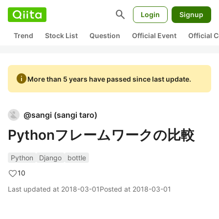
search
Login
Signup
Trend
Stock List
Question
Official Event
Official
info
More than 5 years have passed since last update.
@
sangi
(
sangi taro
)
Pythonフレームワークの比較
Python
Django
bottle
10
Last updated at
2018-03-01
Posted at
2018-03-01