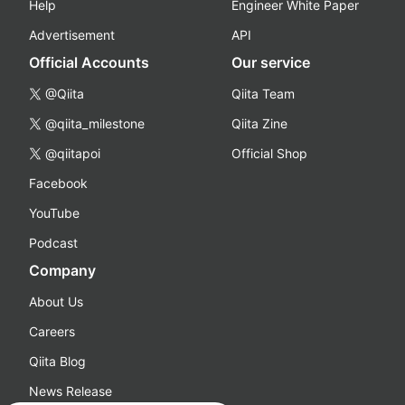
Help
Engineer White Paper
Advertisement
API
Official Accounts
Our service
@Qiita
Qiita Team
@qiita_milestone
Qiita Zine
@qiitapoi
Official Shop
Facebook
YouTube
Podcast
Company
About Us
Careers
Qiita Blog
News Release