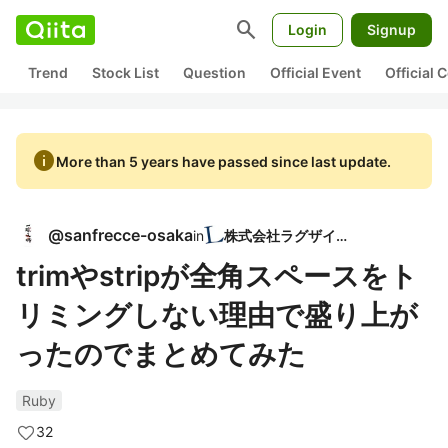
search
Login
Signup
Trend
Stock List
Question
Official Event
Official
info
More than 5 years have passed since last update.
@
sanfrecce-osaka
in
株式会社ラグザイア
trimやstripが全角スペースをト
リミングしない理由で盛り上が
ったのでまとめてみた
Ruby
32