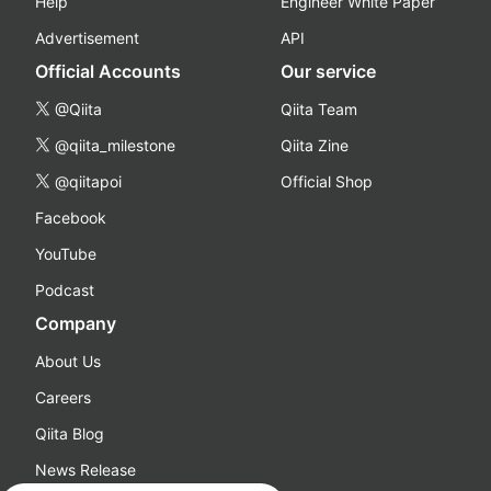
Help
Engineer White Paper
Advertisement
API
Official Accounts
Our service
@Qiita
Qiita Team
@qiita_milestone
Qiita Zine
@qiitapoi
Official Shop
Facebook
YouTube
Podcast
Company
About Us
Careers
Qiita Blog
News Release