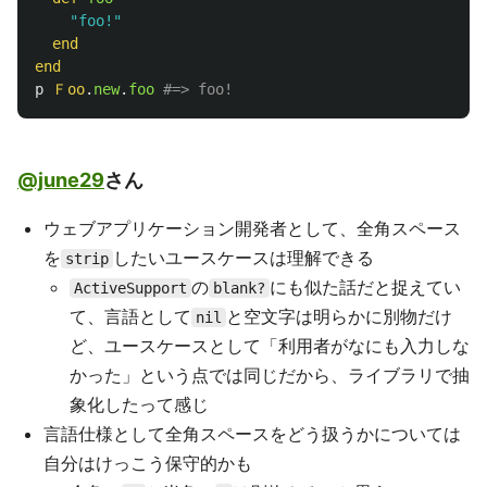
"foo!"
end
end
p
Ｆoo
.
new
.
foo
#=> foo!
@june29
さん
ウェブアプリケーション開発者として、全角スペース
を
したいユースケースは理解できる
strip
の
にも似た話だと捉えてい
ActiveSupport
blank?
て、言語として
と空文字は明らかに別物だけ
nil
ど、ユースケースとして「利用者がなにも入力しな
かった」という点では同じだから、ライブラリで抽
象化したって感じ
言語仕様として全角スペースをどう扱うかについては
自分はけっこう保守的かも