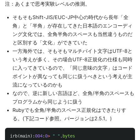
注：あくまで思考実験レベルの推測。
そもそもShift-JIS/EUC-JP中心の時代から長年「全
角」と「半角」が存在してきた日本語のエンコーディ
ング文化では、全角半角のスペースも当然違うものだ
と区別する「文化」ができていた
一方海外では、そもそもマルチバイト文字はUTF-8と
いう考えが多く、その場合UTF-8正規化の仕様も同時
に入ってきているので、「同じ意味の文字」はコード
ポイントが異なっても同じに扱うべきという考えが主
流になっているのかも
なので、逆に新しい言語ほど、全角/半角のスペースも
プログラムから同じように扱う
Rubyでも全角/半角のスペース正規化はできたりす
る。(下記コード参照。バージョンは2.5.1。)
irb
(
main
):
004
:
0
>
" "
.
bytes