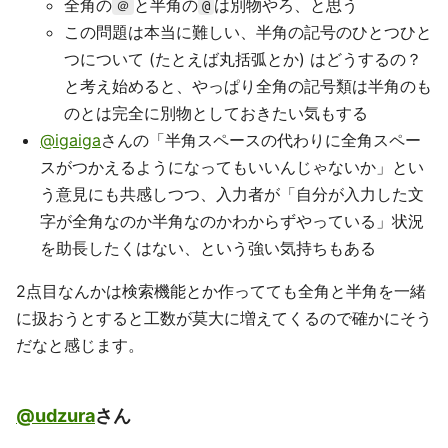
全角の
と半角の
は別物やろ、と思う
＠
@
この問題は本当に難しい、半角の記号のひとつひと
つについて (たとえば丸括弧とか) はどうするの？
と考え始めると、やっぱり全角の記号類は半角のも
のとは完全に別物としておきたい気もする
@igaiga
さんの「半角スペースの代わりに全角スペー
スがつかえるようになってもいいんじゃないか」とい
う意見にも共感しつつ、入力者が「自分が入力した文
字が全角なのか半角なのかわからずやっている」状況
を助長したくはない、という強い気持ちもある
2点目なんかは検索機能とか作ってても全角と半角を一緒
に扱おうとすると工数が莫大に増えてくるので確かにそう
だなと感じます。
@udzura
さん