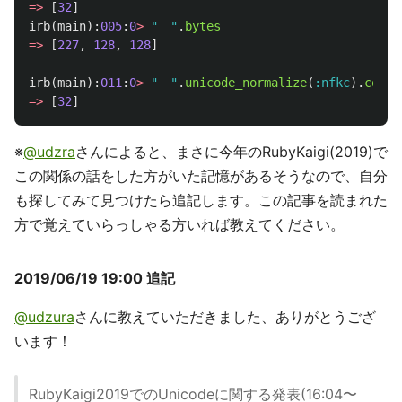
=>
[
32
]
irb
(
main
):
005
:
0
>
"　"
.
bytes
=>
[
227
,
128
,
128
]
irb
(
main
):
011
:
0
>
"　"
.
unicode_normalize
(
:nfkc
).
codep
=>
[
32
]
※
@udzra
さんによると、まさに今年のRubyKaigi(2019)で
この関係の話をした方がいた記憶があるそうなので、自分
も探してみて見つけたら追記します。この記事を読まれた
方で覚えていらっしゃる方いれば教えてください。
2019/06/19 19:00 追記
@udzura
さんに教えていただきました、ありがとうござ
います！
RubyKaigi2019でのUnicodeに関する発表(16:04〜