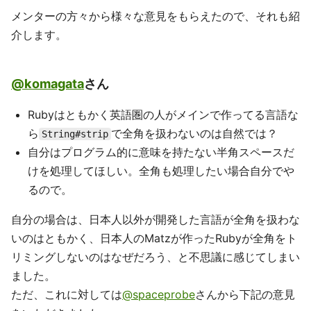
メンターの方々から様々な意見をもらえたので、それも紹
介します。
@komagata
さん
Rubyはともかく英語圏の人がメインで作ってる言語な
ら
で全角を扱わないのは自然では？
String#strip
自分はプログラム的に意味を持たない半角スペースだ
けを処理してほしい。全角も処理したい場合自分でや
るので。
自分の場合は、日本人以外が開発した言語が全角を扱わな
いのはともかく、日本人のMatzが作ったRubyが全角をト
リミングしないのはなぜだろう、と不思議に感じてしまい
ました。
ただ、これに対しては
@spaceprobe
さんから下記の意見