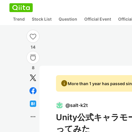
Trend
Stock List
Question
Official Event
Offici
14
8
info
More than 1 year has passed sin
@
salt-k2t
Unity公式キャラモー
more_horiz
ってみた