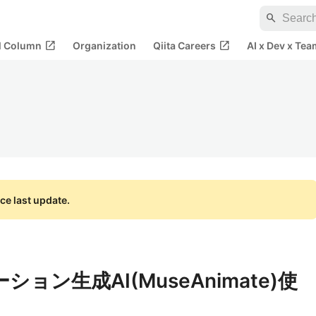
search
open_in_new
open_in_new
al Column
Organization
Qiita Careers
AI x Dev x Tea
ce last update.
ション生成AI(MuseAnimate)使