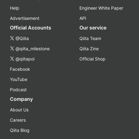
Help
Engineer White Paper
Advertisement
API
Official Accounts
Our service
@Qiita
Qiita Team
@qiita_milestone
Qiita Zine
@qiitapoi
Official Shop
Facebook
YouTube
Podcast
Company
About Us
Careers
Qiita Blog