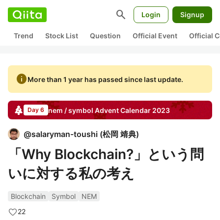
search
Login
Signup
Trend
Stock List
Question
Official Event
Official
info
More than 1 year has passed since last update.
nem / symbol
Advent Calendar
2023
Day 6
@
salaryman-toushi
(
松岡 靖典
)
「Why Blockchain?」という問
いに対する私の考え
Blockchain
Symbol
NEM
22